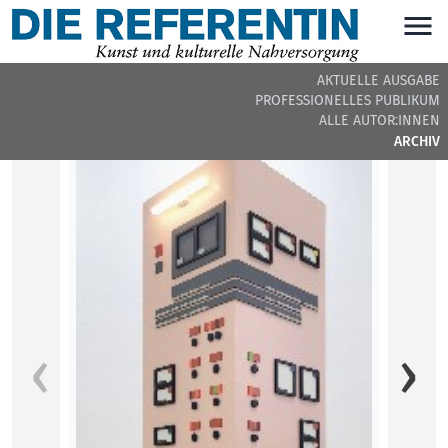
AKTUELLE AUSGABE
PROFESSIONELLES PUBLIKUM
DIE REFERENTIN #37 - BEITRÄGE DER AUSGABE
ALLE AUTOR:INNEN
ARCHIV
Lebend
Das bb
und Ku
Jahren