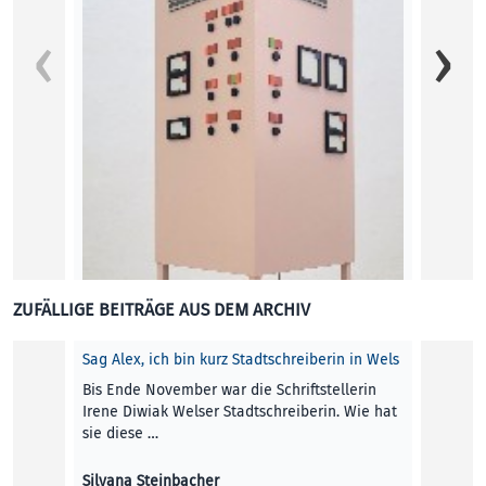
Lebend
Das bb
und Ku
Jahren
Ralf P
KUNST
ZUFÄLLIGE BEITRÄGE AUS DEM ARCHIV
Sag Alex, ich bin kurz Stadtschreiberin in Wels
Bis Ende November war die Schriftstellerin
Irene Diwiak Welser Stadtschreiberin. Wie hat
sie diese …
Editorial
Silvana Steinbacher
Wir beginnen das Editorial 37 mit zwei