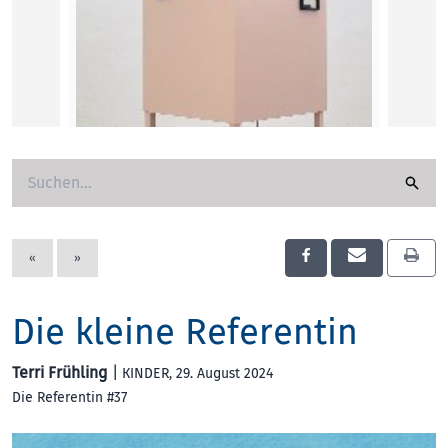
Ralf P
KUNST
«
»
Editorial
Wir beginnen das Editorial 37 mit zwei
Die kleine Referentin
Maschinen. Zum Cover: Die
Ausstellungsansicht stammt aus der…
Terri Frühling
|
KINDER
, 29. August 2024
Die Referentin #37
Die Referentin
EDITORIAL
, 29. August 2024