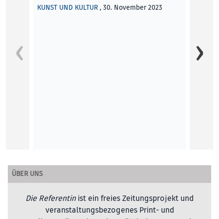
KUNST UND KULTUR
, 30. November 2023
Maschinen. Zum Cover: Die
Ausstellungsansicht stammt aus der…
Die Referentin
EDITORIAL
, 29. August 2024
Nach d
Klick?
Neue S
der Me
Kultur
Silvan
KUNST
ÜBER UNS
Die Referentin
ist ein freies Zeitungsprojekt und
veranstaltungsbezogenes Print- und