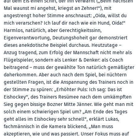
auf dem Eis einen Schiri, der ihn verwarnt („Beim nächsten
Mal waunst mi angehst, kriegst an Zehner!“), mit
angestrengt hoher Stimme anschnauzt: „Oida, willst du
mich verarschen? Ich lauf dir nach wie ein Hund, Oida!“
Harmlos, natürlich, aber Gerechtigkeitssinn,
Eigenverantwortung, Deutungshoheit gar demonstriert
dieses anekdotische Beispiel durchaus. Heutzutage –
Anzug tragend, zum Erfolg der Mannschaft nicht mehr als
Flügelspieler, sondern als Lenker & Denker: als Coach
beitragend – muss der gewählte Ton natürlich gemäßigter
daherkommen. Aber auch nach dem Spiel, bei nüchtern
gestellten Fragen, ist die Anspannung des Trainers noch in
der Stimme zu spüren: „Erhöhter Puls: Ich sag: Das ist
Eishockey“, des Trainers Resümee nach dem umkämpften
Sieg gegen bissige Bozner Mitte Jänner. Wie geht man mit
solch einem schwierigen Spiel um? „Am Ende des Tages
geht alles im Eishockey sehr schnell“, erklärt Lukas,
fachmännisch in die Kamera blickend, „Man muss
akzeptieren, wie und was passiert. Unser Fokus muss auf