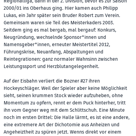
Regionalliga, dann in der 2. Division, bevor es zur Saison
2000/01 ins Oberhaus ging. Hier kamen auch Philipp
Lukas, ein Jahr später sein Bruder Robert zum Verein.
Gemeinsam waren sie Teil des Meisterkaders 2003.
Seitdem ging es mal bergab, mal bergauf: Konkurs,
Neugründung, wechselnde Sponsor*innen und
Namensgeber*innen, erneuter Meistertitel 2012,
Führungskrise, Neuanfang, Abspaltungen und
Reintegrationen: ganz normaler Wahnsinn zwischen
Leistungssport und Herzblutangelegenheit.
Auf der Eisbahn verliert die Bozner #27 ihren
Hockeyschläger. Weil der Spieler aber keine Möglichkeit
sieht, seinen krummen Stock wieder aufzuheben, ohne
Momentum zu opfern, rennt er dem Puck hinterher, tritt
ihn vom Gegner weg mit dem Schlittschuh. Eine Minute
noch im ersten Drittel: Die Halle lärmt, es ist eine andere,
eine extremere Art der Dichotomie aus Anheizen und
Angeheiztheit zu spüren jetzt. Wenns direkt vor einem