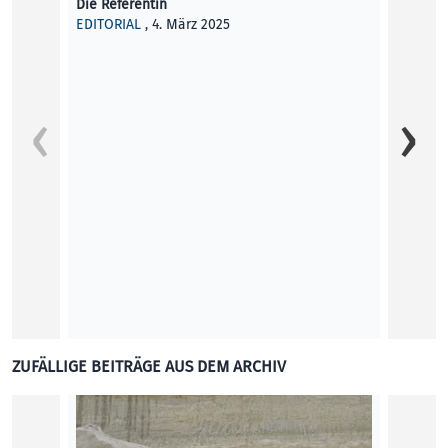
Die Referentin
EDITORIAL
, 4. März 2025
Die po
Drastik
So ein
insgesa
Domini
KUNST
ZUFÄLLIGE BEITRÄGE AUS DEM ARCHIV