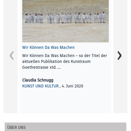
Wir Können Da Was Machen
Hinter
Wir Können Da Was Machen – so der Titel der
„Frame
aktuellen Publikation des Kunstraum
Goethe
Goethestrasse xtd. …
gelauf
Claudia Schnugg
Tanja 
KUNST UND KULTUR
, 4. Juni 2020
KUNST
ÜBER UNS