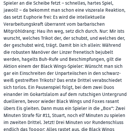
Spieler an die Scheibe fetzt – schnelles, hartes Spiel,
jawoll! – da bekommt man schon eine viszerale Reaktion,
das setzt Euphorie frei: Es wird die intellektuelle
Verarbeitungskraft überrannt vom barbarischen
Mitgröhldrang: Hau ihn weg, setz dich durch. Nur: Mir ists
wurscht, welches Trikot der, der schubst, und welches der,
der geschubst wird, trägt. Damit bin ich allein: Während
die robusten Manöver der Linzer frenetisch bejubelt
werden, hagelts Buh-Rufe und Beschimpfungen, gilt die
Aktion einem der Black Wings-Spieler: Wünscht man sich
gar ein Einschreiten der Unparteiischen in den schwarz-
weiß gestreiften Trikots? Das erste Drittel verabschiedet
sich torlos. Ein Pausenspiel folgt, bei dem zwei Duos
einander im Gokartslalom auf dem rutschigen Untergrund
duellieren, bevor wieder Black Wings und Foxes rasant
übers Eis gleiten. Dann muss ein Spieler in die „Box“: Zwei
Minuten Strafe für #11, Stuart, noch elf Minuten zu spielen
im zweiten Drittel. Jetzt! Drei Minuten vor Rundenschluss
endlich das Toooor: Alles rastet aus, die Black Wings