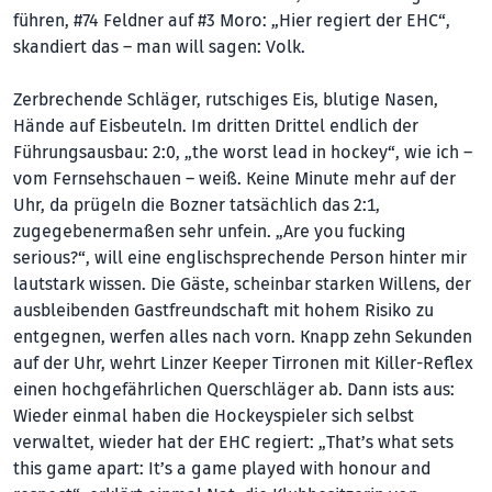
führen, #74 Feldner auf #3 Moro: „Hier regiert der EHC“,
skandiert das – man will sagen: Volk.
Zerbrechende Schläger, rutschiges Eis, blutige Nasen,
Hände auf Eisbeuteln. Im dritten Drittel endlich der
Führungsausbau: 2:0, „the worst lead in hockey“, wie ich –
vom Fernsehschauen – weiß. Keine Minute mehr auf der
Uhr, da prügeln die Bozner tatsächlich das 2:1,
zugegebenermaßen sehr unfein. „Are you fucking
serious?“, will eine englischsprechende Person hinter mir
lautstark wissen. Die Gäste, scheinbar starken Willens, der
ausbleibenden Gastfreundschaft mit hohem Risiko zu
entgegnen, werfen alles nach vorn. Knapp zehn Sekunden
auf der Uhr, wehrt Linzer Keeper Tirronen mit Killer-Reflex
einen hochgefährlichen Querschläger ab. Dann ists aus:
Wieder einmal haben die Hockeyspieler sich selbst
verwaltet, wieder hat der EHC regiert: „That’s what sets
this game apart: It’s a game played with honour and