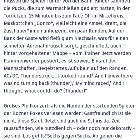
müssen die Spieler runter von der Bahn. Kinder sammeln
die Pucks, die zum Warmschießen gedient hatten, in den
Tornetzen. 15 Minuten bis zum Face Off im Mittelkreis:
Maskottchen „Gonzo“, vielleicht eine Amsel, dreht, die
Zuschauer*innen anheizend, ein paar Runden. Auf der
Bank der Gäste wird fleißig am Riechsalz, was für einen
schnellen Adrenalinrausch sorgt, geschnüffelt, auch –
hinter vorgehaltener Mappe – vom Trainer. Jetzt werden
Flammenwerfer postiert, es ist soweit: Einlauf der
Mannschaften. Begeistertes Aufjubeln auf den Rängen.
AC/DC, Thunderstruck: „I looked round/ And I knew there
was no turning back (thunder)/ My mind raced/ And I
thought, what could I do? (Thunder)“
Großes Pfeifkonzert, als die Namen der startenden Spieler
der Bozner Foxes verlesen werden: Gastfreundlich ist sie
nicht, diese Stadt. Jetzt sind auch die Schiris da: Zeit
rauszufinden, wie nutzdienlich – oder doch nur dekorativ –
sie sind. Los gehts! Sechs gegen Sechs. Ab gehen die