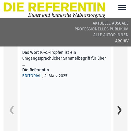
AKTUELLE AUSGABE
PROFESSIONELLES PUBLIKUM
DIE REFERENTIN #39 - BEITRÄGE DER AUSGABE
ALLE AUTOR:INNEN
ARCHIV
Editorial
Das Wort K.-o.-Tropfen ist ein
umgangssprachlicher Sammelbegriff für über
...
Die Referentin
EDITORIAL
, 4. März 2025
Die po
Drastik
So ein
insgesa
Domini
KUNST