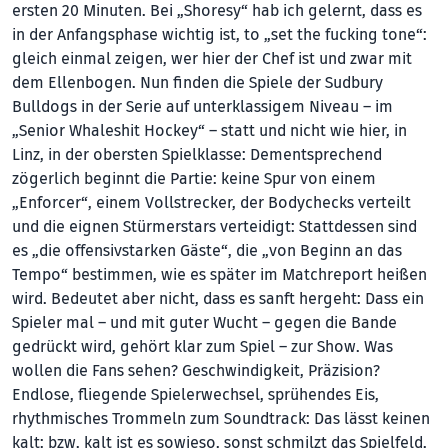
ersten 20 Minuten. Bei „Shoresy“ hab ich gelernt, dass es
in der Anfangsphase wichtig ist, to „set the fucking tone“:
gleich einmal zeigen, wer hier der Chef ist und zwar mit
dem Ellenbogen. Nun finden die Spiele der Sudbury
Bulldogs in der Serie auf unterklassigem Niveau – im
„Senior Whaleshit Hockey“ – statt und nicht wie hier, in
Linz, in der obersten Spielklasse: Dementsprechend
zögerlich beginnt die Partie: keine Spur von einem
„Enforcer“, einem Vollstrecker, der Bodychecks verteilt
und die eignen Stürmerstars verteidigt: Stattdessen sind
es „die offensivstarken Gäste“, die „von Beginn an das
Tempo“ bestimmen, wie es später im Matchreport heißen
wird. Bedeutet aber nicht, dass es sanft hergeht: Dass ein
Spieler mal – und mit guter Wucht – gegen die Bande
gedrückt wird, gehört klar zum Spiel – zur Show. Was
wollen die Fans sehen? Geschwindigkeit, Präzision?
Endlose, fliegende Spielerwechsel, sprühendes Eis,
rhythmisches Trommeln zum Soundtrack: Das lässt keinen
kalt; bzw. kalt ist es sowieso, sonst schmilzt das Spielfeld.