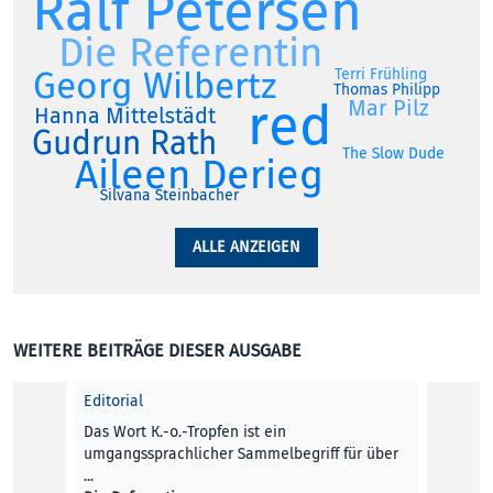
Ralf Petersen
Die Referentin
Georg Wilbertz
Terri Frühling
Thomas Philipp
red
Mar Pilz
Hanna Mittelstädt
Gudrun Rath
The Slow Dude
Aileen Derieg
Silvana Steinbacher
ALLE ANZEIGEN
WEITERE BEITRÄGE DIESER AUSGABE
Editorial
Das Wort K.-o.-Tropfen ist ein
umgangssprachlicher Sammelbegriff für über
...