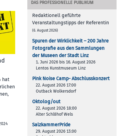
DAS PROFESSIONELLE PUBLIKUM
Redaktionell geführte
Veranstaltungstipps der Referentin
(6. August 2026)
Spuren der Wirklichkeit – 200 Jah­re
Foto­gra­fie aus den Samm­lun­gen
der Muse­en der Stadt Linz
nd
1. Juni 2026 bis 16. August 2026
Lentos Kunstmuseum Linz
Pink Noise Camp- Abschlusskonzert
 hat
22. August 2026 17:00
rlichen
Outback Wolkersdorf
nen,
Oktolog/out
22. August 2026 18:00
Alter Schl8hof Wels
2024
SalzkammerPride
29. August 2026 13:00