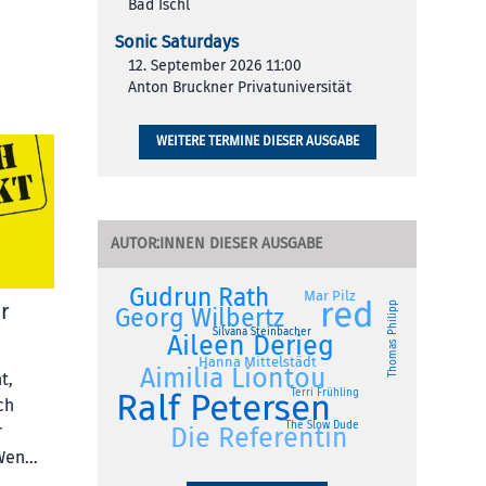
Bad Ischl
Sonic Saturdays
12. September 2026 11:00
Anton Bruckner Privatuniversität
WEITERE TERMINE DIESER AUSGABE
AUTOR:INNEN DIESER AUSGABE
Gudrun Rath
Mar Pilz
red
r
Thomas Philipp
Georg Wilbertz
Silvana Steinbacher
Aileen Derieg
Hanna Mittelstädt
Aimilia Liontou
t,
Ralf Petersen
Terri Frühling
ch
The Slow Dude
r
Die Referentin
Wen…