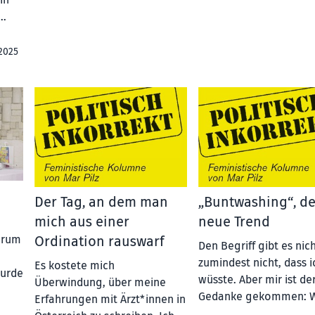
in
..
 2025
Der Tag, an dem man
„Buntwashing“, de
mich aus einer
neue Trend
Ordination rauswarf
Forum
Den Begriff gibt es nich
zumindest nicht, dass i
Es kostete mich
wurde
wüsste. Aber mir ist de
Überwindung, über meine
Gedanke gekommen: 
Erfahrungen mit Ärzt*innen in