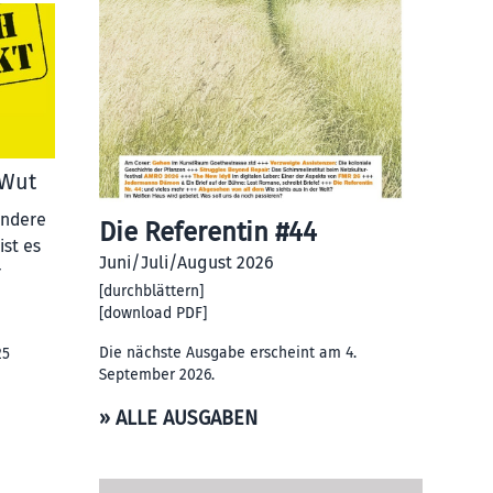
 Wut
andere
Die Referentin #44
ist es
Juni/Juli/August 2026
r
[
durchblättern
]
[
download PDF
]
Die nächste Ausgabe erscheint am 4.
25
September 2026.
» ALLE AUSGABEN