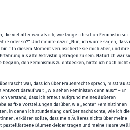
 die viel älter war als ich, wie lange ich schon Feministin sei.
re oder so?“ Und meinte dazu: „Nun, ich würde sagen, dass i
in.“ In diesem Moment verunsicherte sie mich aber, und ihre 
Erfahrung als alte Aktivistin getragen zu sein. Natürlich war si
s sie begann, den Feminismus zu entdecken, hatte ich noch nicht
überrascht war, dass ich über Frauenrechte sprach, misstrauis
ine Antwort darauf war: „Wie sehen Feministen denn aus?“ – Er
.“ Ich verstand, dass ich erneut aufgrund meines äußeren
ebe es fixe Vorstellungen darüber, wie „echte“ Feministinnen
iten, in denen ich stundenlang darüber nachdachte, wie ich di
innen, erklären sollte, dass mein Äußeres nichts über meine
ht pastellfarbene Blumenkleider tragen und meine Haare well