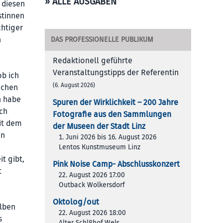
» ALLE AUSGABEN
 diesen
stinnen
chtiger
n
DAS PROFESSIONELLE PUBLIKUM
Redaktionell geführte
Veranstaltungstipps der Referentin
ob ich
(6. August 2026)
ochen
h habe
Spuren der Wirklichkeit – 200 Jah­re
Ich
Foto­gra­fie aus den Samm­lun­gen
it dem
der Muse­en der Stadt Linz
in
1. Juni 2026 bis 16. August 2026
Lentos Kunstmuseum Linz
t gibt,
Pink Noise Camp- Abschlusskonzert
t
22. August 2026 17:00
Outback Wolkersdorf
Oktolog/out
elben
22. August 2026 18:00
s
Alter Schl8hof Wels