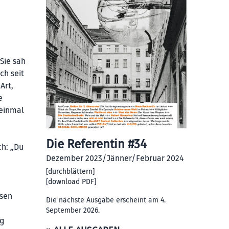
 Sie sah
ch seit
Art,
e
 einmal
Die Referentin #34
ch: „Du
Dezember 2023/Jänner/Februar 2024
[
durchblättern
]
[
download PDF
]
esen
Die nächste Ausgabe erscheint am 4.
September 2026.
ig