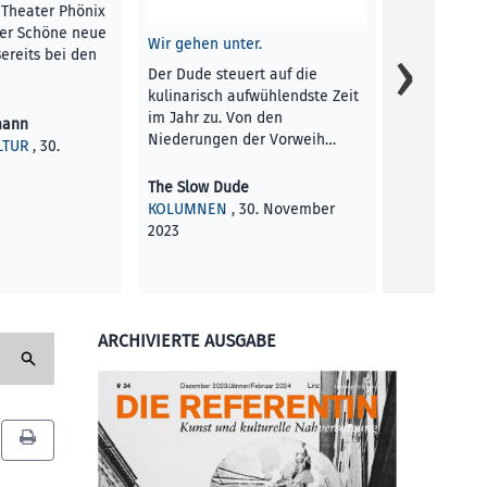
 Theater Phönix
ker Schöne neue
Wir gehen unter.
Bereits bei den
Der Dude steuert auf die
kulinarisch aufwühlendste Zeit
Die kleine R
im Jahr zu. Von den
mann
Niederungen der Vorweih…
LTUR
, 30.
Terri Frühlin
3
KINDER
, 30
The Slow Dude
KOLUMNEN
, 30. November
2023
ARCHIVIERTE AUSGABE