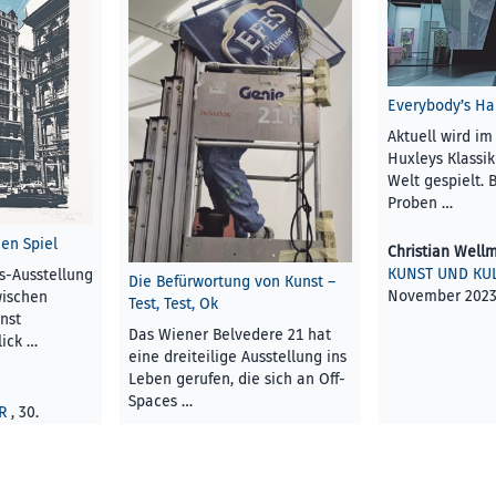
Everybody’s H
Aktuell wird im
Huxleys Klassi
Welt gespielt. 
Proben …
en Spiel
Christian Well
KUNST UND KU
s-Ausstellung
Die Befürwortung von Kunst –
November 202
wischen
Test, Test, Ok
nst
Das Wiener Belvedere 21 hat
ick …
eine dreiteilige Ausstellung ins
Leben gerufen, die sich an Off-
Spaces …
R
, 30.
Ralf Petersen
KUNST UND KULTUR
, 30.
November 2023