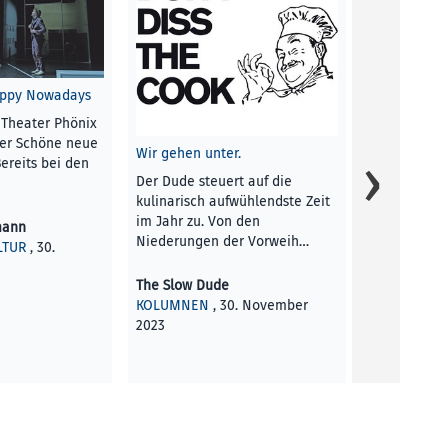
appy Nowadays
 Theater Phönix
ker Schöne neue
Wir gehen unter.
Bereits bei den
Der Dude steuert auf die
kulinarisch aufwühlendste Zeit
Die kleine R
im Jahr zu. Von den
mann
Niederungen der Vorweih…
LTUR
, 30.
Terri Frühlin
3
KINDER
, 30
The Slow Dude
KOLUMNEN
, 30. November
2023