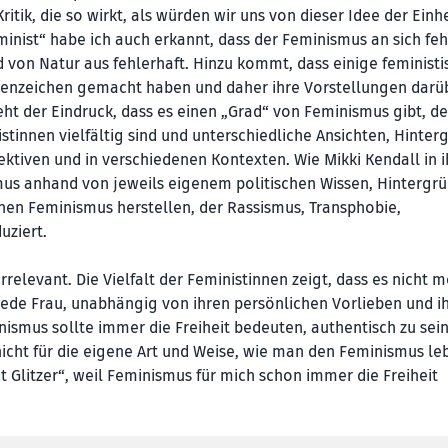
itik, die so wirkt, als würden wir uns von dieser Idee der Einh
nist“ habe ich auch erkannt, dass der Feminismus an sich feh
d von Natur aus fehlerhaft. Hinzu kommt, dass einige feministi
kenzeichen gemacht haben und daher ihre Vorstellungen darü
eht der Eindruck, dass es einen „Grad“ von Feminismus gibt, de
nistinnen vielfältig sind und unterschiedliche Ansichten, Hinte
tiven und in verschiedenen Kontexten. Wie Mikki Kendall in 
mus anhand von jeweils eigenem politischen Wissen, Hintergr
nen Feminismus herstellen, der Rassismus, Transphobie,
ziert.
irrelevant. Die Vielfalt der Feministinnen zeigt, dass es nicht 
 Jede Frau, unabhängig von ihren persönlichen Vorlieben und 
ismus sollte immer die Freiheit bedeuten, authentisch zu sein
icht für die eigene Art und Weise, wie man den Feminismus leb
 Glitzer“, weil Feminismus für mich schon immer die Freiheit