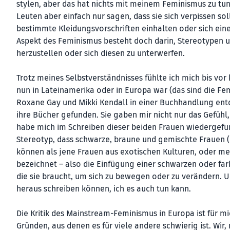
stylen, aber das hat nichts mit meinem Feminismus zu tu
Leuten aber einfach nur sagen, dass sie sich verpissen so
bestimmte Kleidungsvorschriften einhalten oder sich eine
Aspekt des Feminismus besteht doch darin, Stereotypen un
herzustellen oder sich diesen zu unterwerfen.
Trotz meines Selbstverständnisses fühlte ich mich bis vor
nun in Lateinamerika oder in Europa war (das sind die Fem
Roxane Gay und Mikki Kendall in einer Buchhandlung entde
ihre Bücher gefunden. Sie gaben mir nicht nur das Gefühl,
habe mich im Schreiben dieser beiden Frauen wiedergefund
Stereotyp, dass schwarze, braune und gemischte Frauen (
können als jene Frauen aus exotischen Kulturen, oder me
bezeichnet – also die Einfügung einer schwarzen oder farb
die sie braucht, um sich zu bewegen oder zu verändern. Un
heraus schreiben können, ich es auch tun kann.
Die Kritik des Mainstream-Feminismus in Europa ist für mi
Gründen, aus denen es für viele andere schwierig ist. Wi