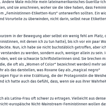
n. Andere Male möchte mein lateinamerikanisches Guerilla-Ich
llen, und sie anschreien, woher sie die Idee haben, dass Femini
m „Feministinnen-Etiketten-Kurs“ unterwerfen sollten. Ein wi
d Vorurteile zu überwinden, nicht darin, selbst neue Etikette
 kurzem in der Bewegung aber selbst ein wenig fehl am Platz, 
inistinnen, mit denen ich zu tun hatte), bis ich vor ein paar W
ckte. Nun, ich habe sie nicht buchstäblich getroffen, aber ic
 verstanden zu werden, sondern auch, weniger allein zu sein. 
en, weil sie schwarze Schriftstellerinnen sind. Sie brechen m
die, die oft als „Women of Color“ bezeichnet werden) mehr se
hr als das darstellen, was Roxane Gay als „magical negro“
igen Figur in eine Erzählung, die der Protagonistin die Weishei
d ich hatte auch das Gefühl, dass, wenn sie aus ihrer Wahrhei
ch als Latina-Frau oft schwer zu ertragen. Vielleicht aus dens
r, nicht-europäische Nicht-Mainstream-Feministinnen wollen da