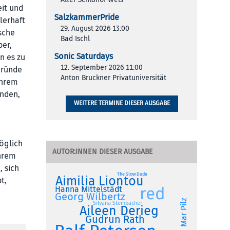
eit und
SalzkammerPride
lerhaft
29. August 2026 13:00
sche
Bad Ischl
ber,
Sonic Saturdays
n es zu
12. September 2026 11:00
rgründe
Anton Bruckner Privatuniversität
ihrem
ünden,
WEITERE TERMINE DIESER AUSGABE
möglich
AUTOR:INNEN DIESER AUSGABE
ihrem
, sich
The Slow Dude
Aimilia Liontou
t,
red
Hanna Mittelstädt
Georg Wilbertz
Mar Pilz
Silvana Steinbacher
Aileen Derieg
Gudrun Rath