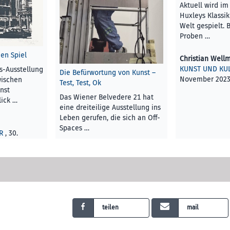
Aktuell wird im
Huxleys Klassi
Welt gespielt. 
Proben …
en Spiel
Christian Well
KUNST UND KU
s-Ausstellung
Die Befürwortung von Kunst –
November 202
wischen
Test, Test, Ok
nst
Das Wiener Belvedere 21 hat
ick …
eine dreiteilige Ausstellung ins
Leben gerufen, die sich an Off-
Spaces …
R
, 30.
Ralf Petersen
KUNST UND KULTUR
, 30.
November 2023
teilen
mail