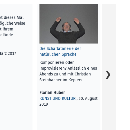
kt dieses Mal
Möglicherweise
t ihrem
elände …
Stadtblick
Die Scharlatanerie der
red
März 2017
natürlichen Sprache
BLICK AUF L
Komponieren oder
2025
Improvisieren? Anlässlich eines
Abends zu und mit Christian
Steinbacher im Keplers…
Florian Huber
KUNST UND KULTUR
, 30. August
2019