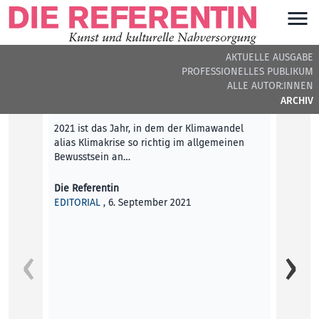
AKTUELLE AUSGABE
PROFESSIONELLES PUBLIKUM
DIE REFERENTIN #25 - BEITRÄGE DER AUSGABE
ALLE AUTOR:INNEN
ARCHIV
Editorial
2021 ist das Jahr, in dem der Klimawandel
alias Klimakrise so richtig im allgemeinen
Bewusstsein an…
Die Referentin
EDITORIAL
, 6. September 2021
„Wenn w
Vor de
Artens
Jahrze