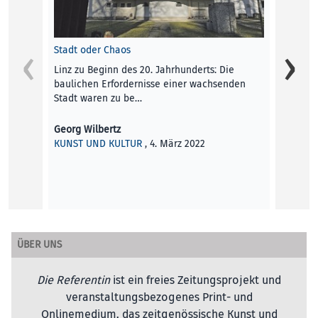
Stadt oder Chaos
Linz zu Beginn des 20. Jahrhunderts: Die
baulichen Erfordernisse einer wachsenden
Stadt waren zu be…
Georg Wilbertz
KUNST UND KULTUR
, 4. März 2022
Stadtb
Die be
red
RUBRI
ÜBER UNS
Die Referentin
ist ein freies Zeitungsprojekt und
veranstaltungsbezogenes Print- und
Onlinemedium, das zeitgenössische Kunst und