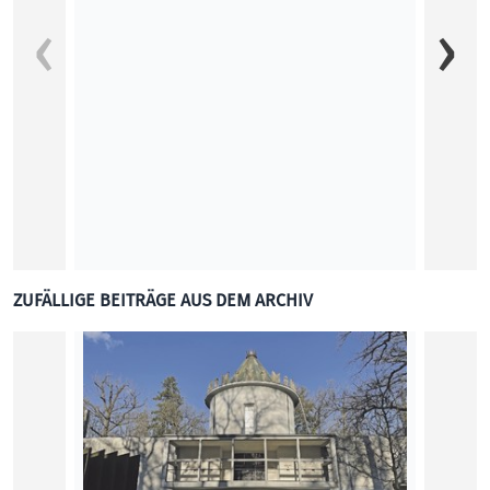
„Wenn w
Vor de
Artens
Jahrze
Marina
KUNST
ZUFÄLLIGE BEITRÄGE AUS DEM ARCHIV