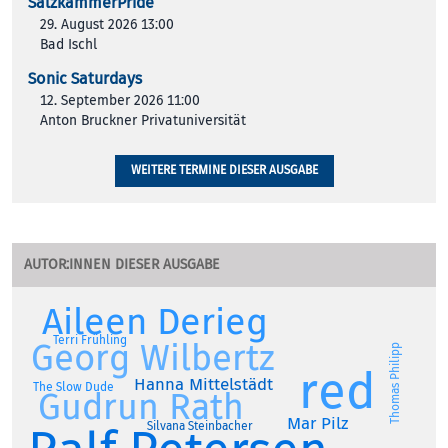
SalzkammerPride
29. August 2026 13:00
Bad Ischl
Sonic Saturdays
12. September 2026 11:00
Anton Bruckner Privatuniversität
WEITERE TERMINE DIESER AUSGABE
AUTOR:INNEN DIESER AUSGABE
Aileen Derieg
Terri Frühling
Georg Wilbertz
Thomas Philipp
red
Hanna Mittelstädt
The Slow Dude
Gudrun Rath
Mar Pilz
Silvana Steinbacher