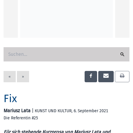
Marina
KUNST
«
»
Fix
Mariusz Lata
|
KUNST UND KULTUR
, 6. September 2021
Die Referentin #25
Für sich stehende Kurzprosa von Mariusz Lata und