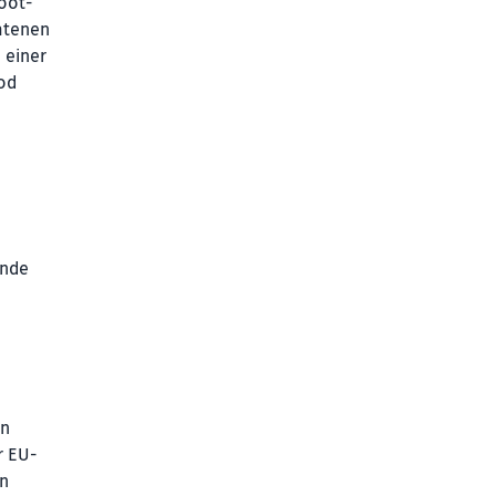
oot-
atenen
 einer
od
ände
en
r EU-
on