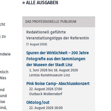
» ALLE AUSGABEN
DAS PROFESSIONELLE PUBLIKUM
cht
Redaktionell geführte
g zu
Veranstaltungstipps der Referentin
(7. August 2026)
Spuren der Wirklichkeit – 200 Jah­re
gendwie
Foto­gra­fie aus den Samm­lun­gen
der Muse­en der Stadt Linz
1. Juni 2026 bis 16. August 2026
nlich
Lentos Kunstmuseum Linz
 Was
Pink Noise Camp- Abschlusskonzert
22. August 2026 17:00
und
Outback Wolkersdorf
 und
ise
Oktolog/out
ind,
22. August 2026 18:00