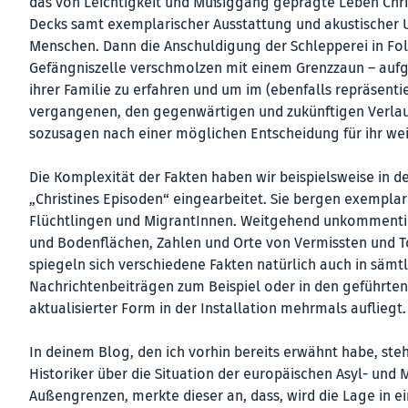
das von Leichtigkeit und Müßiggang geprägte Leben Chris
Decks samt exemplarischer Ausstattung und akustischer 
Menschen. Dann die Anschuldigung der Schlepperei in Folg
Gefängniszelle verschmolzen mit einem Grenzzaun – auf
ihrer Familie zu erfahren und um im (ebenfalls repräsent
vergangenen, den gegenwärtigen und zukünftigen Verlauf
sozusagen nach einer möglichen Entscheidung für ihr wei
Die Komplexität der Fakten haben wir beispielsweise in 
„Christines Episoden“ eingearbeitet. Sie bergen exemplar
Flüchtlingen und MigrantInnen. Weitgehend unkommentier
und Bodenflächen, Zahlen und Orte von Vermissten und Tot
spiegeln sich verschiedene Fakten natürlich auch in sämtl
Nachrichtenbeiträgen zum Beispiel oder in den geführte
aktualisierter Form in der Installation mehrmals aufliegt.
In deinem Blog, den ich vorhin bereits erwähnt habe, ste
Historiker über die Situation der europäischen Asyl- und 
Außengrenzen, merkte dieser an, dass, wird die Lage in ei