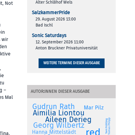
Alter Schl8hof Wels
t, Not
SalzkammerPride
29. August 2026 13:00
u
Bad Ischl
ein
Sonic Saturdays
 wir
12. September 2026 11:00
eden
Anton Bruckner Privatuniversität
ktive
WEITERE TERMINE DIESER AUSGABE
,
ie
zu
g –
AUTOR:INNEN DIESER AUSGABE
es Mal
Gudrun Rath
Mar Pilz
Aimilia Liontou
Aileen Derieg
Thomas Philipp
Terri Frühling
Georg Wilbertz
red
Hanna Mittelstädt
Tina,