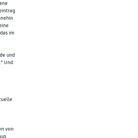
bene
eintrag
hnehin
eine
 das im
rde und
.“ Und
tuelle
hen von
aus