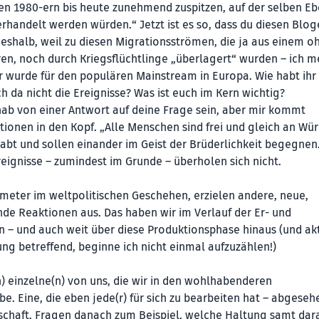
 den 1980-ern bis heute zunehmend zuspitzen, auf der selben E
handelt werden würden.“ Jetzt ist es so, dass du diesen Blog
eshalb, weil zu diesen Migrationsströmen, die ja aus einem o
en, noch durch Kriegsflüchtlinge „überlagert“ wurden – ich m
ar wurde für den populären Mainstream in Europa. Wie habt ihr
a nicht die Ereignisse? Was ist euch im Kern wichtig?
ab von einer Antwort auf deine Frage sein, aber mir kommt
ionen in den Kopf. „Alle Menschen sind frei und gleich an Wü
abt und sollen einander im Geist der Brüderlichkeit begegnen
reignisse – zumindest im Grunde – überholen sich nicht.
ameter im weltpolitischen Geschehen, erzielen andere, neue,
nde Reaktionen aus. Das haben wir im Verlauf der Er- und
– und auch weit über diese Produktionsphase hinaus (und ak
ung betreffend, beginne ich nicht einmal aufzuzählen!)
n) einzelne(n) von uns, die wir in den wohlhabenderen
be. Eine, die eben jede(r) für sich zu bearbeiten hat – abgese
chaft. Fragen danach zum Beispiel, welche Haltung samt dar