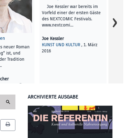
Die Lust als
Joe Kessler war bereits im
in Julian Ro
Vorfeld einer der ersten Gäste
Arbeit Deep 
des NEXTCOMIC Festivals.
in d…
www.nextcomi…
Elisabeth L
gen
Joe Kessler
KUNST UND 
KUNST UND KULTUR
, 1. März
hs neuer Roman
2016
2016
g“ ist, und
der Tradition
…
acher
LTUR
, 1. März
ARCHIVIERTE AUSGABE