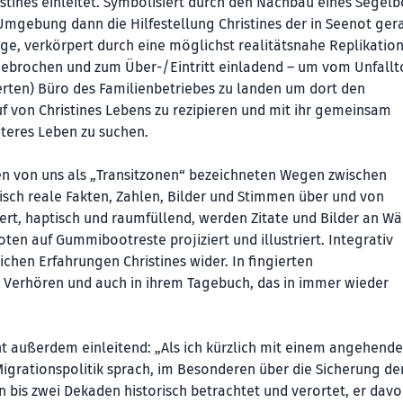
tines einleitet. Symbolisiert durch den Nachbau eines Segelb
Umgebung dann die Hilfestellung Christines der in Seenot ger
e, verkörpert durch eine möglichst realitätsnahe Replikation
gebrochen und zum Über-/Eintritt einladend – um vom Unfallt
ierten) Büro des Familienbetriebes zu landen um dort den
 von Christines Lebens zu rezipieren und mit ihr gemeinsam
teres Leben zu suchen.
den von uns als „Transitzonen“ bezeichneten Wegen zwischen
isch reale Fakten, Zahlen, Bilder und Stimmen über und von
t, haptisch und raumfüllend, werden Zitate und Bilder an W
en auf Gummibootreste projiziert und illustriert. Integrativ
ichen Erfahrungen Christines wider. In fingierten
n Verhören und auch in ihrem Tagebuch, das in immer wieder
ht außerdem einleitend: „Als ich kürzlich mit einem angehend
Migrationspolitik sprach, im Besonderen über die Sicherung de
n bis zwei Dekaden historisch betrachtet und verortet, er dav