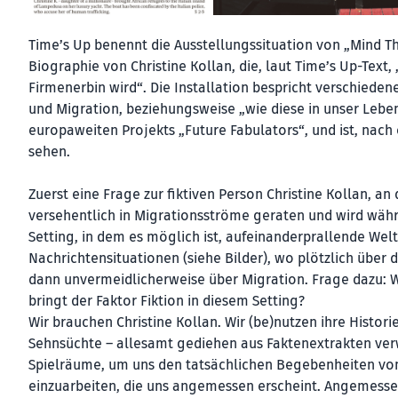
Time’s Up benennt die Ausstellungssituation von „Mind The
Biographie von Christine Kollan, die, laut Time’s Up-Tex
Firmenerbin wird“. Die Installation bespricht verschied
und Migration, beziehungsweise „wie diese in unser Leben
europaweiten Projekts „Future Fabulators“, und ist, nach 
sehen.
Zuerst eine Frage zur fiktiven Person Christine Kollan, an
versehentlich in Migrationsströme geraten und wird wä
Setting, in dem es möglich ist, aufeinanderprallende Wel
Nachrichtensituationen (siehe Bilder), wo plötzlich über 
dann unvermeidlicherweise über Migration. Frage dazu: Wer
bringt der Faktor Fiktion in diesem Setting?
Wir brauchen Christine Kollan. Wir (be)nutzen ihre Histori
Sehnsüchte – allesamt gediehen aus Faktenextrakten ver
Spielräume, um uns den tatsächlichen Begebenheiten vo
einzuarbeiten, die uns angemessen erscheint. Angemessen