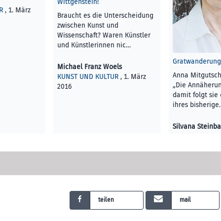
Wittgenstein!
R
, 1. März
Braucht es die Unterscheidung
zwischen Kunst und
Wissenschaft? Waren Künstler
und Künstlerinnen nic…
Gratwanderun
Michael Franz Woels
Anna Mitgutsc
KUNST UND KULTUR
, 1. März
„Die Annäherun
2016
damit folgt sie 
ihres bisherige
Silvana Steinb
KUNST UND KU
2016
teilen
mail