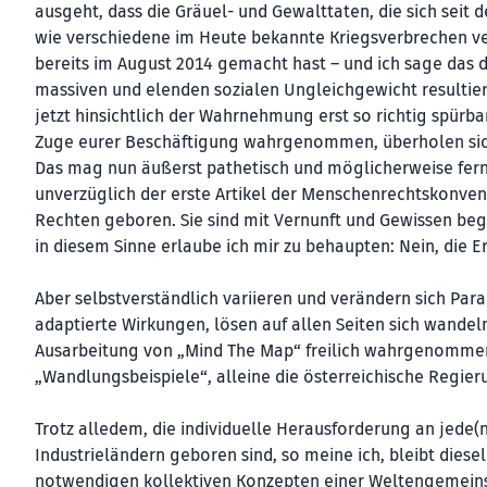
ausgeht, dass die Gräuel- und Gewalttaten, die sich seit
wie verschiedene im Heute bekannte Kriegsverbrechen ver
bereits im August 2014 gemacht hast – und ich sage das d
massiven und elenden sozialen Ungleichgewicht resultier
jetzt hinsichtlich der Wahrnehmung erst so richtig spürb
Zuge eurer Beschäftigung wahrgenommen, überholen sich d
Das mag nun äußerst pathetisch und möglicherweise fern
unverzüglich der erste Artikel der Menschenrechtskonvent
Rechten geboren. Sie sind mit Vernunft und Gewissen beg
in diesem Sinne erlaube ich mir zu behaupten: Nein, die E
Aber selbstverständlich variieren und verändern sich Par
adaptierte Wirkungen, lösen auf allen Seiten sich wandel
Ausarbeitung von „Mind The Map“ freilich wahrgenommen 
„Wandlungsbeispiele“, alleine die österreichische Regier
Trotz alledem, die individuelle Herausforderung an jede(
Industrieländern geboren sind, so meine ich, bleibt diesel
notwendigen kollektiven Konzepten einer Weltengemeins