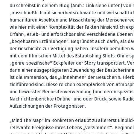
du schreibst in deinem Blog (Anm.: Link siehe unten) von
„ausschließlich auf sicherheitsrelevante und wirtschaftl
humanitären Aspekten und Missachtung der Menschenrecht
wie hier mit einer Komplexität der Fakten hinsichtlich 
Erfahr-, erleb- und erforschbar sind verschiedene Ebene
„begehbaren Erzählungen“. Begründet auch darin, als dass
der Geschichte zur Verfügung haben. Insofern bemühen w
mit dem filmischen Mittel des Establishing Shots. Ohne s
„genre-spezifische“ Eckpfeiler der Story transportiert. Ve
dann einer ausgeprägteren Zuwendung der BesucherInnen.
ist die Immersion, das „Einnehmen“ der BesucherIn. Hier
zielführend sind. Diese reichen exemplarisch von atmosph
und bewusster Requisitenverwendung (und deren spezifisch
Nachrichtenberichte (Online- und oder Druck, sowie Radi
Aufzeichnungen der Protagonisten.
„Mind The Map“ im Konkreten erlaubt zu allererst Einblick
relevante Ereignisse ihres Lebens „verzimmert“. Beginne