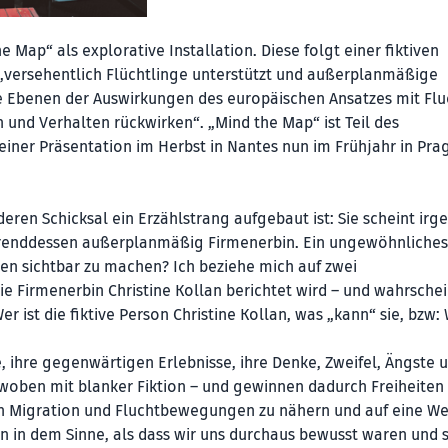
 Map“ als explorative Installation. Diese folgt einer fiktiven
t, „versehentlich Flüchtlinge unterstützt und außerplanmäßige
ene Ebenen der Auswirkungen des europäischen Ansatzes mit Flu
 und Verhalten rückwirken“. „Mind the Map“ ist Teil des
einer Präsentation im Herbst in Nantes nun im Frühjahr in Pra
 deren Schicksal ein Erzählstrang aufgebaut ist: Sie scheint ir
hrenddessen außerplanmäßig Firmenerbin. Ein ungewöhnliches
ten sichtbar zu machen? Ich beziehe mich auf zwei
die Firmenerbin Christine Kollan berichtet wird – und wahrschei
 ist die fiktive Person Christine Kollan, was „kann“ sie, bzw:
e, ihre gegenwärtigen Erlebnisse, ihre Denke, Zweifel, Ängste 
woben mit blanker Fiktion – und gewinnen dadurch Freiheiten
n Migration und Fluchtbewegungen zu nähern und auf eine We
 in dem Sinne, als dass wir uns durchaus bewusst waren und s