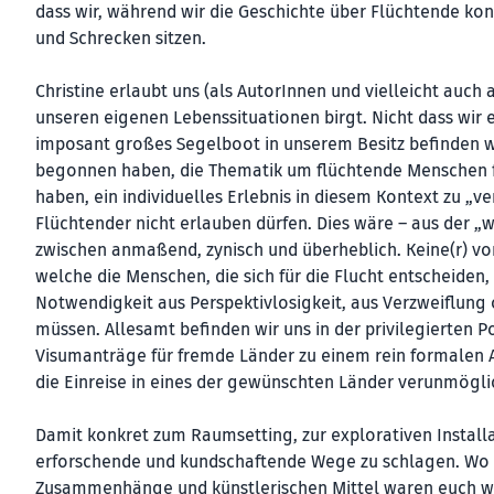
dass wir, während wir die Geschichte über Flüchtende konz
und Schrecken sitzen.
Christine erlaubt uns (als AutorInnen und vielleicht auch
unseren eigenen Lebenssituationen birgt. Nicht dass wir
imposant großes Segelboot in unserem Besitz befinden wü
begonnen haben, die Thematik um flüchtende Menschen für
haben, ein individuelles Erlebnis in diesem Kontext zu „ve
Flüchtender nicht erlauben dürfen. Dies wäre – aus der „wo
zwischen anmaßend, zynisch und überheblich. Keine(r) von
welche die Menschen, die sich für die Flucht entscheiden,
Notwendigkeit aus Perspektivlosigkeit, aus Verzweiflung
müssen. Allesamt befinden wir uns in der privilegierten P
Visumanträge für fremde Länder zu einem rein formalen A
die Einreise in eines der gewünschten Länder verunmögli
Damit konkret zum Raumsetting, zur explorativen Installat
erforschende und kundschaftende Wege zu schlagen. Wo 
Zusammenhänge und künstlerischen Mittel waren euch wi