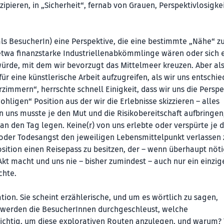
ipieren, in „Sicherheit“, fernab von Grauen, Perspektivlosigkei
 als BesucherIn) eine Perspektive, die eine bestimmte „Nähe“ z
 etwa finanzstarke Industriellenabkömmlinge wären oder sich 
rde, mit dem wir bevorzugt das Mittelmeer kreuzen. Aber als
 eine künstlerische Arbeit aufzugreifen, als wir uns entschi
rzimmern“, herrschte schnell Einigkeit, dass wir uns die Perspe
hligen“ Position aus der wir die Erlebnisse skizzieren – alles
 uns musste je den Mut und die Risikobereitschaft aufbringen
 an den Tag legen. Keine(r) von uns erlebte oder verspürte je d
 oder Todesangst den jeweiligen Lebensmittelpunkt verlassen 
osition einen Reisepass zu besitzen, der – wenn überhaupt nöti
kt macht und uns nie – bisher zumindest – auch nur ein einzig
chte.
ion. Sie scheint erzählerische, und um es wörtlich zu sagen,
werden die BesucherInnen durchgeschleust, welche
chtig, um diese explorativen Routen anzulegen, und warum? 