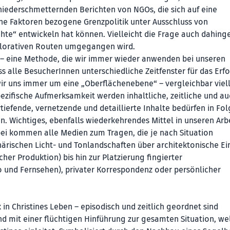
 niederschmetternden Berichten von NGOs, die sich auf eine
iche Faktoren bezogene Grenzpolitik unter Ausschluss von
e“ entwickeln hat können. Vielleicht die Frage auch dahing
explorativen Routen umgegangen wird.
n – eine Methode, die wir immer wieder anwenden bei unseren
 alle BesucherInnen unterschiedliche Zeitfenster für das Erf
ir uns immer um eine „Oberflächenebene“ – vergleichbar viell
pezifische Aufmerksamkeit werden inhaltliche, zeitliche und a
rtiefende, vernetzende und detaillierte Inhalte bedürfen in Fo
 Wichtiges, ebenfalls wiederkehrendes Mittel in unseren Arb
bei kommen alle Medien zum Tragen, die je nach Situation
ärischen Licht- und Tonlandschaften über architektonische Ein
er Produktion) bis hin zur Platzierung fingierter
o und Fernsehen), privater Korrespondenz oder persönlicher
 in Christines Leben – episodisch und zeitlich geordnet sind
nd mit einer flüchtigen Hinführung zur gesamten Situation, we