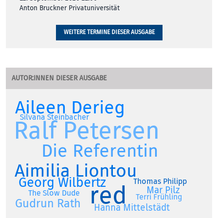
Anton Bruckner Privatuniversität
WEITERE TERMINE DIESER AUSGABE
AUTOR:INNEN DIESER AUSGABE
Aileen Derieg
Silvana Steinbacher
Ralf Petersen
Die Referentin
Aimilia Liontou
Georg Wilbertz
Thomas Philipp
red
Mar Pilz
The Slow Dude
Terri Frühling
Gudrun Rath
Hanna Mittelstädt