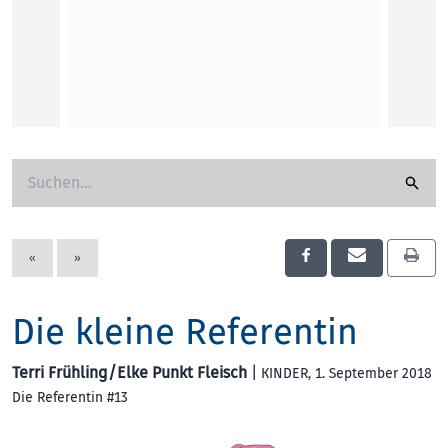
Elke P
Die Bi
Kerami
ohne 
Andre
KUNST
«
»
Die kleine Referentin
Terri Frühling/Elke Punkt Fleisch
|
KINDER
, 1. September 2018
Die Referentin #13