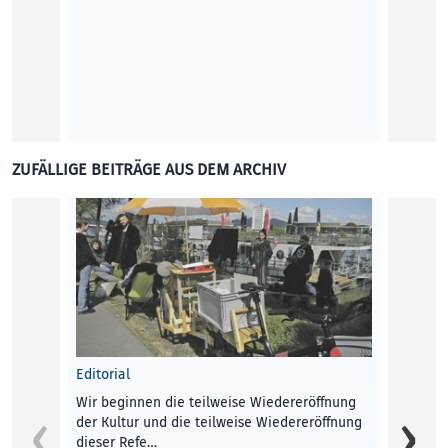
Elke P
Die Bi
Kerami
ZUFÄLLIGE BEITRÄGE AUS DEM ARCHIV
ohne 
Andre
KUNST
Editorial
Wir beginnen die teilweise Wiedereröffnung
Rock I
der Kultur und die teilweise Wiedereröffnung
Jedem 
dieser Refe…