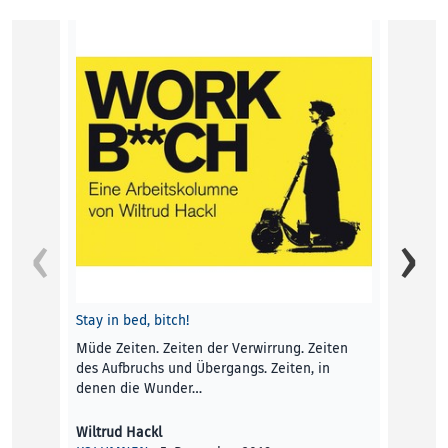
digita
das E
Roman
KUNST
Linzer
Rückke
Liebe 
… was 
tatsäc
Stay in bed, bitch!
Müde Zeiten. Zeiten der Verwirrung. Zeiten
Karla 
des Aufbruchs und Übergangs. Zeiten, in
KOLU
denen die Wunder…
Wiltrud Hackl