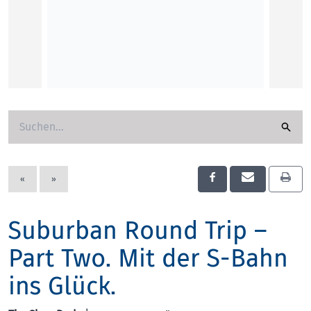
„Wir s
LINZ F
digita
das E
Roman
KUNST
«
»
Suburban Round Trip –
Part Two. Mit der S-Bahn
ins Glück.