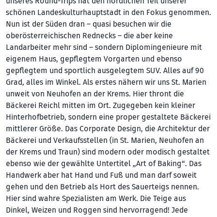
unseres Round-Trips hat den nördlichen Teil unserer
schönen Landeskulturhauptstadt in den Fokus genommen.
Nun ist der Süden dran – quasi besuchen wir die
oberösterreichischen Rednecks – die aber keine
Landarbeiter mehr sind – sondern Diplomingenieure mit
eigenem Haus, gepflegtem Vorgarten und ebenso
gepflegtem und sportlich ausgelegtem SUV. Alles auf 90
Grad, alles im Winkel. Als erstes nähern wir uns St. Marien
unweit von Neuhofen an der Krems. Hier thront die
Bäckerei Reichl mitten im Ort. Zugegeben kein kleiner
Hinterhofbetrieb, sondern eine proper gestaltete Bäckerei
mittlerer Größe. Das Corporate Design, die Architektur der
Bäckerei und Verkaufsstellen (in St. Marien, Neuhofen an
der Krems und Traun) sind modern oder modisch gestaltet
ebenso wie der gewählte Untertitel „Art of Baking“. Das
Handwerk aber hat Hand und Fuß und man darf soweit
gehen und den Betrieb als Hort des Sauerteigs nennen.
Hier sind wahre Spezialisten am Werk. Die Teige aus
Dinkel, Weizen und Roggen sind hervorragend! Jede