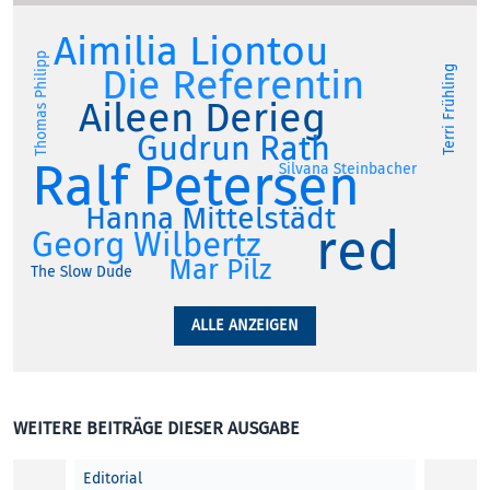
Aimilia Liontou
Thomas Philipp
Die Referentin
Terri Frühling
Aileen Derieg
Gudrun Rath
Ralf Petersen
Silvana Steinbacher
Hanna Mittelstädt
red
Georg Wilbertz
Mar Pilz
The Slow Dude
ALLE ANZEIGEN
WEITERE BEITRÄGE DIESER AUSGABE
Editorial