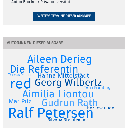
Anton Bruckner Privatuniversität
WEITERE TERMINE DIESER AUSGABE
AUTOR:INNEN DIESER AUSGABE
Aileen Derieg
Die Referentin
Hanna Mittelstädt
Thomas Philipp
red
Georg Wilbertz
Terri Frühling
Aimilia Liontou
Gudrun Rath
Mar Pilz
Ralf Petersen
The Slow Dude
Silvana Steinbacher