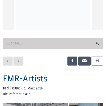
„Wir s
LINZ F
digita
das E
Roman
KUNST
«
»
FMR-Artists
red
|
RUBRIK
, 1. März 2019
Die Referentin #15