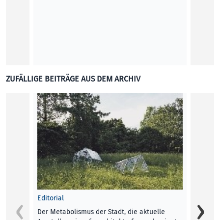
„Wir s
ZUFÄLLIGE BEITRÄGE AUS DEM ARCHIV
LINZ F
digita
das E
Roman
KUNST
Konseq
YAAAS!
Editorial
neuen 
Der Metabolismus der Stadt, die aktuelle
Gleicha