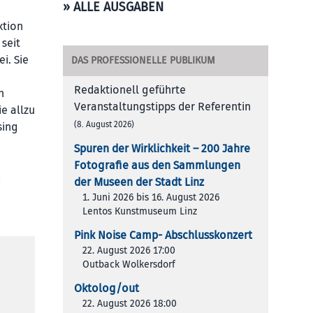
» ALLE AUSGABEN
ktion
 seit
i. Sie
DAS PROFESSIONELLE PUBLIKUM
Redaktionell geführte
h
Veranstaltungstipps der Referentin
e allzu
(8. August 2026)
sing
Spuren der Wirklichkeit – 200 Jah­re
Foto­gra­fie aus den Samm­lun­gen
d
der Muse­en der Stadt Linz
1. Juni 2026 bis 16. August 2026
Lentos Kunstmuseum Linz
Pink Noise Camp- Abschlusskonzert
22. August 2026 17:00
Outback Wolkersdorf
Oktolog/out
22. August 2026 18:00