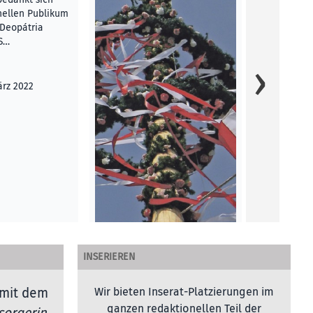
nellen Publikum
Deopátria
Protest zahl
 S…
Protest zahl
Johanna Do
Österreich n
ärz 2022
Premiere be
Andrea Wint
KOLUMNEN
INSERIEREN
mit dem
Wir bieten Inserat-Platzierungen im
ganzen redaktionellen Teil der
sorgerin