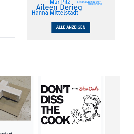
Mar Pilz
Silvana Steinbacher
Terri Frühling
Aileen Derieg
Hanna Mittelstädt
ALLE ANZEIGEN
For a Micr
Definition