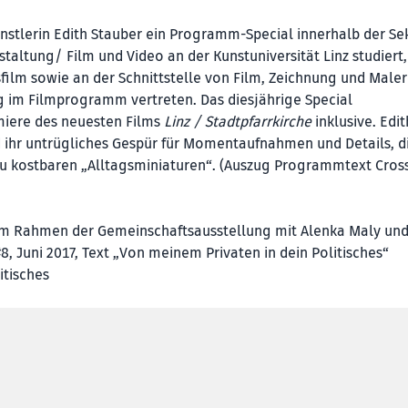
stlerin Edith Stauber ein Programm-Special innerhalb der Se
staltung/ Film und Video an der Kunstuniversität Linz studiert,
ilm sowie an der Schnittstelle von Film, Zeichnung und Malere
im Filmprogramm vertreten. Das diesjährige Special
miere des neuesten Films
Linz / Stadtpfarrkirche
inklusive. Edit
d ihr untrügliches Gespür für Momentaufnahmen und Details, di
zu kostbaren „Alltagsminiaturen“. (Auszug Programmtext Cros
– im Rahmen der Gemeinschaftsausstellung mit Alenka Maly un
8, Juni 2017, Text „Von meinem Privaten in dein Politisches“
itisches