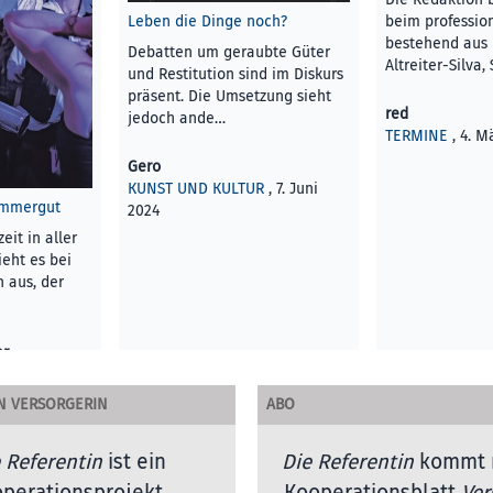
Leben die Dinge noch?
beim professio
bestehend aus 
Debatten um geraubte Güter
Altreiter-Silva,
und Restitution sind im Diskurs
präsent. Die Umsetzung sieht
red
jedoch ande…
TERMINE
, 4. M
Gero
KUNST UND KULTUR
, 7. Juni
ammergut
2024
eit in aller
eht es bei
 aus, der
er
R
, 4. März
N VERSORGERIN
ABO
 Referentin
ist ein
Die Referentin
kommt 
perationsprojekt
Kooperationsblatt
Ver