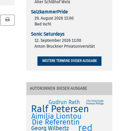
Alter Schl8hof Wels
SalzkammerPride
29. August 2026 13:00
Bad Ischl
Sonic Saturdays
12. September 2026 11:00
Anton Bruckner Privatuniversität
WEITERE TERMINE DIESER AUSGABE
AUTOR:INNEN DIESER AUSGABE
Gudrun Rath
The Slow Dude
Thomas Philipp
Ralf Petersen
Aimilia Liontou
Die Referentin
red
Georg Wilbertz