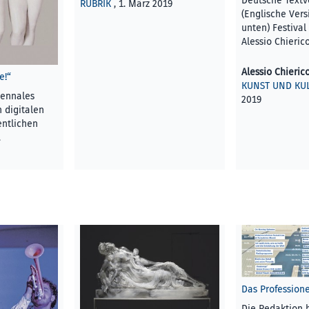
Deutsche Textv
RUBRIK
, 1. März 2019
(Englische Vers
unten) Festival
Alessio Chieri
Alessio Chieric
e!“
KUNST UND KU
iennales
2019
n digitalen
entlichen
…
R
, 1. März
Das Profession
Die Redaktion 