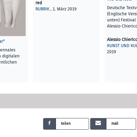
red
Deutsche Textv
RUBRIK
, 1. März 2019
(Englische Vers
unten) Festival
Alessio Chieri
Alessio Chieric
e!“
KUNST UND KU
iennales
2019
n digitalen
entlichen
…
R
, 1. März
teilen
mail