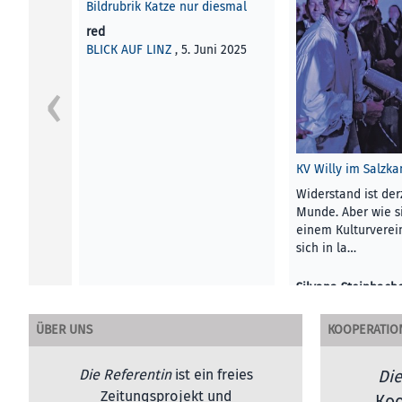
Bildrubrik Katze nur diesmal
red
BLICK AUF LINZ
, 5. Juni 2025
KV Willy im Salzk
Widerstand ist derz
Munde. Aber wie si
einem Kulturverein
sich in la…
Silvana Steinbach
KUNST UND KULTU
2022
ÜBER UNS
KOOPERATIO
Die Referentin
ist ein freies
Die
Zeitungsprojekt und
Koo