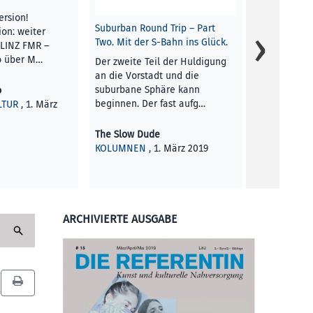
Definition
ersion!
Deutsche Ver
Suburban Round Trip – Part
ion: weiter
Version weit
Two. Mit der S-Bahn ins Glück.
 LINZ FMR –
mikro-phän
co über M…
Der zweite Teil der Huldigung
Definition 
an die Vorstadt und die
suburbane Sphäre kann
o
Vincenzo Es
beginnen. Der fast aufg…
LTUR
, 1. März
KUNST UND 
2019
The Slow Dude
KOLUMNEN
, 1. März 2019
ARCHIVIERTE AUSGABE