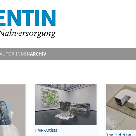
ARCHIV
 AUTOR:INNEN
FMR-Artists
The Old New