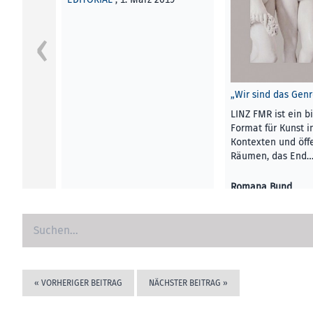
„Wir sind das Genr
LINZ FMR ist ein b
Format für Kunst i
Kontexten und öff
Räumen, das End
Romana Bund
KUNST UND KULTU
2019
«
VORHERIGER BEITRAG
NÄCHSTER BEITRAG
»