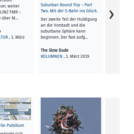
ersion!
Deutsche Ver
Suburban Round Trip – Part
ion: weiter
Version weit
Two. Mit der S-Bahn ins Glück.
 LINZ FMR –
mikro-phän
co über M…
Der zweite Teil der Huldigung
Definition 
an die Vorstadt und die
suburbane Sphäre kann
o
Vincenzo Es
beginnen. Der fast aufg…
LTUR
, 1. März
KUNST UND 
2019
The Slow Dude
KOLUMNEN
, 1. März 2019
elle Publikum
bedankt sich