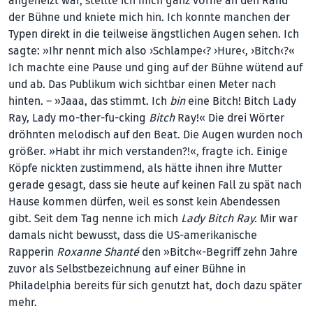
angeheizt war, stellte ich mich ganz vorne an den Rand
der Bühne und kniete mich hin. Ich konnte manchen der
Typen direkt in die teilweise ängstlichen Augen sehen. Ich
sagte: »Ihr nennt mich also ›Schlampe‹? ›Hure‹, ›Bitch‹?«
Ich machte eine Pause und ging auf der Bühne wütend auf
und ab. Das Publikum wich sichtbar einen Meter nach
hinten. – »Jaaa, das stimmt. Ich
bin
eine Bitch! Bitch Lady
Ray, Lady mo-ther-fu-cking
Bitch
Ray!« Die drei Wörter
dröhnten melodisch auf den Beat. Die Augen wurden noch
größer. »Habt ihr mich verstanden?!«, fragte ich. Einige
Köpfe nickten zustimmend, als hätte ihnen ihre Mutter
gerade gesagt, dass sie heute auf keinen Fall zu spät nach
Hause kommen dürfen, weil es sonst kein Abendessen
gibt. Seit dem Tag nenne ich mich
Lady Bitch Ray.
Mir war
damals nicht bewusst, dass die US-amerikanische
Rapperin
Roxanne Shanté
den »Bitch«-Begriff zehn Jahre
zuvor als Selbstbezeichnung auf einer Bühne in
Philadelphia bereits für sich genutzt hat, doch dazu später
mehr.