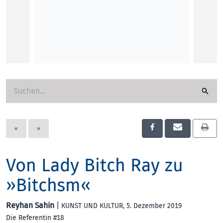
Von La
Fiftitu
Kunst 
Reyha
Reyhan
KUNST
«
»
Von Lady Bitch Ray zu
»Bitchsm«
Reyhan Sahin
|
KUNST UND KULTUR
, 5. Dezember 2019
Die Referentin #18