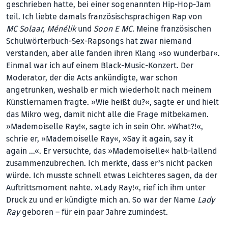
geschrieben hatte, bei einer sogenannten Hip-Hop-Jam
teil. Ich liebte damals französischsprachigen Rap von
MC Solaar, Ménélik
und
Soon E MC.
Meine französischen
Schulwörterbuch-Sex-Rapsongs hat zwar niemand
verstanden, aber alle fanden ihren Klang »so wunderbar«.
Einmal war ich auf einem Black-Music-Konzert. Der
Moderator, der die Acts ankündigte, war schon
angetrunken, weshalb er mich wiederholt nach meinem
Künstlernamen fragte. »Wie heißt du?«, sagte er und hielt
das Mikro weg, damit nicht alle die Frage mitbekamen.
»Mademoiselle Ray!«, sagte ich in sein Ohr. »What?!«,
schrie er, »Mademoiselle Ray«, »Say it again, say it
again …«. Er versuchte, das »Mademoiselle« halb-lallend
zusammenzubrechen. Ich merkte, dass er’s nicht packen
würde. Ich musste schnell etwas Leichteres sagen, da der
Auftrittsmoment nahte. »Lady Ray!«, rief ich ihm unter
Druck zu und er kündigte mich an. So war der Name
Lady
Ray
geboren – für ein paar Jahre zumindest.