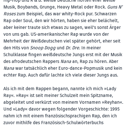
Hip-Hop und R & B. Weiße Deutsche hörten eher weiße
Musik, Boybands, Grunge, Heavy Metal oder Rock.
Guns N’
Roses
zum Beispiel, das war whity-Rock pur. Schwarzen
Rap oder Soul, den wir hörten, haben sie eher belächelt,
aber keiner traute sich etwas zu sagen, weil’s sonst Ärger
von uns gab. US-amerikanischer Rap wurde von der
Mehrheit der Weißdeutschen viel später gehört, eher seit
den Hits von
Snoop Dogg
und
Dr. Dre.
In meiner
Schulklasse fingen weißdeutsche Jungs erst mit der Musik
des afrodeutschen Rappers
Nana
an, Rap zu hören. Aber
Nana
war tatsächlich eher Euro-dance-Popmusik und kein
echter Rap. Auch dafür lachte ich viele dieser Jungs aus.
Als ich mit dem Rappen begann, nannte ich mich »Lady
Ray«. »Ray« ist seit meiner Schulzeit mein Spitzname,
abgeleitet und verkürzt von meinem Vornamen »Reyhan«.
Und »Lady« davor wegen folgender Vorgeschichte: 1995
nahm ich mit einem französischsprachigen Rap, den ich
zuvor mithilfe des Französisch-Schulwörterbuchs