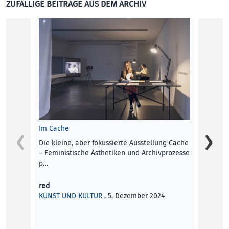
ZUFÄLLIGE BEITRÄGE AUS DEM ARCHIV
Reyha
Reyhan
Kunst 
KUNST
FEBRUA
passie
postap
Die Re
RUBRI
Im Cache
Die kleine, aber fokussierte Ausstellung Cache
– Femi­nis­ti­sche Ästhe­ti­ken und Archivprozesse
p…
red
KUNST UND KULTUR
, 5. Dezember 2024