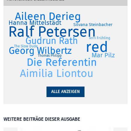
Aileen Derieg
Hanna Mittelstädt
Silvana Steinbacher
Ralf Petersen
Gudrun Rath
Terri Frühling
red
The Slow Dude
Georg Wilbertz
Mar Pilz
Thomas Philipp
Die Referentin
Aimilia Liontou
ALLE ANZEIGEN
WEITERE BEITRÄGE DIESER AUSGABE