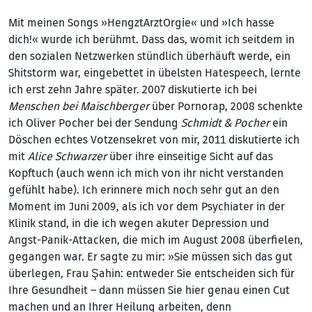
Mit meinen Songs »HengztArztOrgie« und »Ich hasse
dich!« wurde ich berühmt. Dass das, womit ich seitdem in
den sozialen Netzwerken stündlich überhäuft werde, ein
Shitstorm war, eingebettet in übelsten Hatespeech, lernte
ich erst zehn Jahre später. 2007 diskutierte ich bei
Menschen bei Maischberger
über Pornorap, 2008 schenkte
ich Oliver Pocher bei der Sendung
Schmidt & Pocher
ein
Döschen echtes Votzensekret von mir, 2011 diskutierte ich
mit
Alice Schwarzer
über ihre einseitige Sicht auf das
Kopftuch (auch wenn ich mich von ihr nicht verstanden
gefühlt habe). Ich erinnere mich noch sehr gut an den
Moment im Juni 2009, als ich vor dem Psychiater in der
Klinik stand, in die ich wegen akuter Depression und
Angst-Panik-Attacken, die mich im August 2008 überfielen,
gegangen war. Er sagte zu mir: »Sie müssen sich das gut
überlegen, Frau Şahin: entweder Sie entscheiden sich für
Ihre Gesundheit – dann müssen Sie hier genau einen Cut
machen und an Ihrer Heilung arbeiten, denn