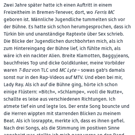
Zwei Jahre später hatte ich einen Auftritt in einem
Freizeitheim in Bremen-Tenever, dort, wo
Ferris MC
geboren ist. Männliche Jugendliche tummelten sich vor
der Bühne. Es hatte sich schon herumgesprochen, dass ich
Türkin bin und unanständige Raptexte über Sex schrieb.
Die Blicke der Jugendlichen durchbohrten mich, als ich
zum Hintereingang der Bühne lief, ich fühlte mich, als
wäre ich ein nackter Alien. Breite Klamotten, Baggyjeans,
bauchfreies Top und dicke Goldklunker, meine Vorbilder
waren
T-Boz
von TLC und
MC Lyte
– sowas gab’s damals
sonst nur in den Rap-Videos auf MTV. Und eben bei mir,
Lady Ray. Als ich auf die Bühne ging, hörte ich schon
einige Flüstern: »Bitch«, »Schlampe«, »voll die Nutte«,
schallte es leise aus verschiedenen Richtungen. Ich
atmete tief ein und legte los. Der erste Song bouncte und
die Herren wippten mit starrenden Blicken zu meinem
Beat. Als ich losrappte, merkte ich, dass es ihnen gefiel.
Nach drei Songs, als die Stimmung im positiven Sinne