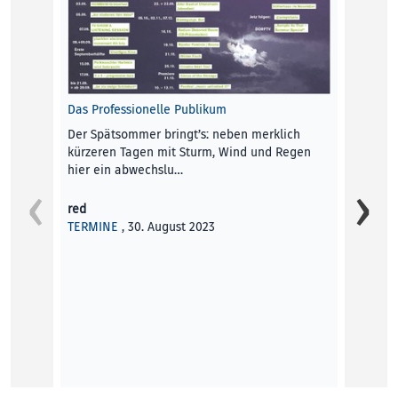
Finden 
Erleuc
Conny 
KUNST
Das Professionelle Publikum
Der Spätsommer bringt’s: neben merklich
kürzeren Tagen mit Sturm, Wind und Regen
hier ein abwechslu…
Theate
Grenze
red
Gerlin
TERMINE
, 30. August 2023
Festiv
über D
Gerlin
KUNST