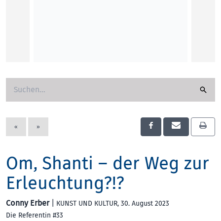
Om, Sh
Über d
Finden 
Erleuc
«
»
Conny 
KUNST
Om, Shanti – der Weg zur
Erleuchtung?!?
Conny Erber
|
KUNST UND KULTUR
, 30. August 2023
Die Referentin #33