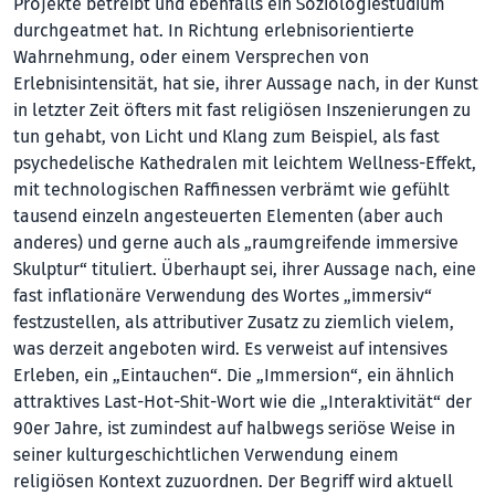
Projekte betreibt und ebenfalls ein Soziologiestudium
durchgeatmet hat. In Richtung erlebnisorientierte
Wahrnehmung, oder einem Versprechen von
Erlebnisintensität, hat sie, ihrer Aussage nach, in der Kunst
in letzter Zeit öfters mit fast religiösen Inszenierungen zu
tun gehabt, von Licht und Klang zum Beispiel, als fast
psychedelische Kathedralen mit leichtem Wellness-Effekt,
mit technologischen Raffinessen verbrämt wie gefühlt
tausend einzeln angesteuerten Elementen (aber auch
anderes) und gerne auch als „raumgreifende immersive
Skulptur“ tituliert. Überhaupt sei, ihrer Aussage nach, eine
fast inflationäre Verwendung des Wortes „immersiv“
festzustellen, als attributiver Zusatz zu ziemlich vielem,
was derzeit angeboten wird. Es verweist auf intensives
Erleben, ein „Eintauchen“. Die „Immersion“, ein ähnlich
attraktives Last-Hot-Shit-Wort wie die „Interaktivität“ der
90er Jahre, ist zumindest auf halbwegs seriöse Weise in
seiner kulturgeschichtlichen Verwendung einem
religiösen Kontext zuzuordnen. Der Begriff wird aktuell