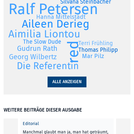
Silvana Steinbacher
Ralf Petersen
Hanna Mittelstädt
Aileen Derieg
Aimilia Liontou
The Slow Dude
Terri Frühling
red
Gudrun Rath
Thomas Philipp
Georg Wilbertz
Mar Pilz
Die Referentin
ALLE ANZEIGEN
WEITERE BEITRÄGE DIESER AUSGABE
Editorial
Manchmal glaubt man ja, man hat geträumt,