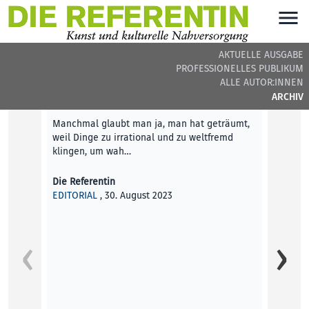
AKTUELLE AUSGABE
PROFESSIONELLES PUBLIKUM
DIE REFERENTIN #33 - BEITRÄGE DER AUSGABE
ALLE AUTOR:INNEN
ARCHIV
Editorial
Manchmal glaubt man ja, man hat geträumt,
weil Dinge zu irrational und zu weltfremd
klingen, um wah…
Die Referentin
EDITORIAL
, 30. August 2023