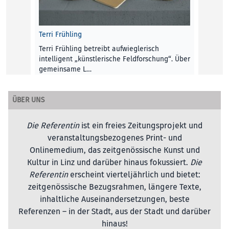
zum E
Johann
Terri Frühling
MOBILI
Terri Frühling betreibt aufwieglerisch
intelligent „künstlerische Feldforschung“. Über
gemeinsame L…
Andrea Lehmann
ÜBER UNS
KUNST UND KULTUR
, 1. September 2017
Die Referentin
ist ein freies Zeitungsprojekt und
veranstaltungsbezogenes Print- und
Onlinemedium, das zeitgenössische Kunst und
Kultur in Linz und darüber hinaus fokussiert.
Die
Referentin
erscheint vierteljährlich und bietet:
zeitgenössische Bezugsrahmen, längere Texte,
inhaltliche Auseinandersetzungen, beste
Referenzen – in der Stadt, aus der Stadt und darüber
hinaus!