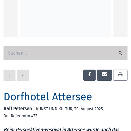
Om, Sh
Über d
Finden 
Erleuc
«
»
Conny 
KUNST
Dorfhotel Attersee
Ralf Petersen
|
KUNST UND KULTUR
, 30. August 2023
Die Referentin #33
Beim Perspektiven-Festival in Attersee wurde auch das