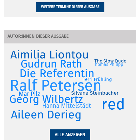
WEITERE TERMINE DIESER AUSGABE
AUTOR:INNEN DIESER AUSGABE
Aimilia Liontou
Gudrun Rath
The Slow Dude
Thomas Philipp
Die Referentin
Ralf Petersen
Terri Frühling
Silvana Steinbacher
Mar Pilz
Georg Wilbertz
red
Hanna Mittelstädt
Aileen Derieg
ALLE ANZEIGEN