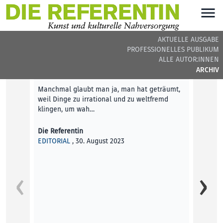
AKTUELLE AUSGABE
PROFESSIONELLES PUBLIKUM
DIE REFERENTIN #33 - BEITRÄGE DER AUSGABE
ALLE AUTOR:INNEN
ARCHIV
Editorial
Manchmal glaubt man ja, man hat geträumt,
weil Dinge zu irrational und zu weltfremd
klingen, um wah…
Die Referentin
EDITORIAL
, 30. August 2023