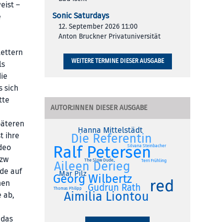
eist –
Sonic Saturdays
e
12. September 2026 11:00
Anton Bruckner Privatuniversität
Lettern
WEITERE TERMINE DIESER AUSGABE
ls
ie
s sich
tte
AUTOR:INNEN DIESER AUSGABE
päteren
Hanna Mittelstädt
t ihre
Die Referentin
Ralf Petersen
ideo
Silvana Steinbacher
bzw
The Slow Dude
Terri Frühling
Aileen Derieg
de auf
Mar Pilz
Georg Wilbertz
red
hen
Gudrun Rath
Thomas Philipp
Aimilia Liontou
e ab,
 das