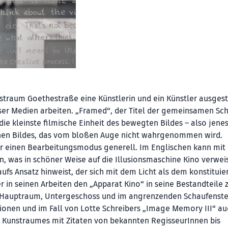
nstraum Goethestraße eine Künstlerin und ein Künstler ausgeste
eser Medien arbeiten. „Framed“, der Titel der gemeinsamen Sc
 die kleinste filmische Einheit des bewegten Bildes – also jene
nen Bildes, das vom bloßen Auge nicht wahrgenommen wird.
r einen Bearbeitungsmodus generell. Im Englischen kann mit
, was in schöner Weise auf die Illusionsmaschine Kino verwei
haufs Ansatz hinweist, der sich mit dem Licht als dem konstitui
 in seinen Arbeiten den „Apparat Kino“ in seine Bestandteile 
m Hauptraum, Untergeschoss und im angrenzenden Schaufenst
ationen und im Fall von Lotte Schreibers „Image Memory III“ au
 Kunstraumes mit Zitaten von bekannten RegisseurInnen bis