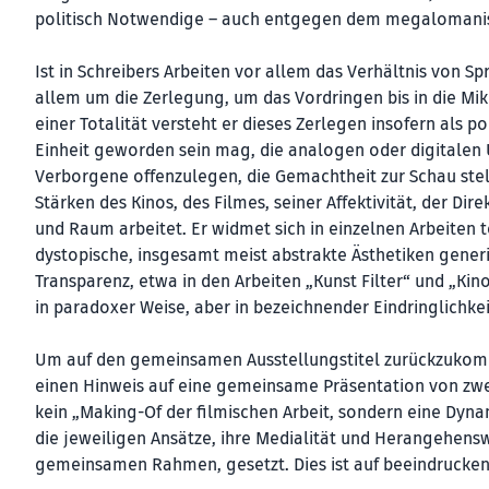
politisch Notwendige – auch entgegen dem megalomanis
Ist in Schreibers Arbeiten vor allem das Verhältnis von S
allem um die Zerlegung, um das Vordringen bis in die Mikr
einer Totalität versteht er dieses Zerlegen insofern als po
Einheit geworden sein mag, die analogen oder digitalen 
Verborgene offenzulegen, die Gemachtheit zur Schau stell
Stärken des Kinos, des Filmes, seiner Affektivität, der D
und Raum arbeitet. Er widmet sich in einzelnen Arbeiten 
dystopische, insgesamt meist abstrakte Ästhetiken generi
Transparenz, etwa in den Arbeiten „Kunst Filter“ und „Ki
in paradoxer Weise, aber in bezeichnender Eindringlichkei
Um auf den gemeinsamen Ausstellungstitel zurückzukomme
einen Hinweis auf eine gemeinsame Präsentation von zwei 
kein „Making-Of der filmischen Arbeit, sondern eine Dyn
die jeweiligen Ansätze, ihre Medialität und Herangehensw
gemeinsamen Rahmen, gesetzt. Dies ist auf beeindrucke