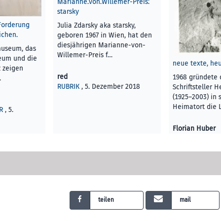
Marianne.von.Willemer-Preis:
starsky
Forderung
Julia Zdarsky aka starsky,
chen.
geboren 1967 in Wien, hat den
diesjährigen Marianne-von-
museum, das
Willemer-Preis f…
eum und die
neue texte, he
z zeigen
red
1968 gründete 
…
RUBRIK
, 5. Dezember 2018
Schriftsteller 
(1925–2003) in
Heimatort die 
R
, 5.
Florian Huber
KUNST UND KU
Dezember 2018
teilen
mail