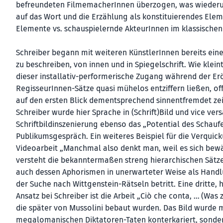
befreundeten FilmemacherInnen überzogen, was wiederum 
auf das Wort und die Erzählung als konstituierendes Elem
Elemente vs. schauspielernde AkteurInnen im klassischen 
Schreiber begann mit weiteren KünstlerInnen bereits ein
zu beschreiben, von innen und in Spiegelschrift. Wie klein
dieser installativ-performerische Zugang während der E
RegisseurInnen-Sätze quasi mühelos entziffern ließen, off
auf den ersten Blick dementsprechend sinnentfremdet ze
Schreiber wurde hier Sprache in (Schrift)Bild und vice v
Schriftbildinszenierung ebenso das „Potential des Schauf
Publikumsgespräch. Ein weiteres Beispiel für die Verquick
Videoarbeit „Manchmal also denkt man, weil es sich bewäh
versteht die bekanntermaßen streng hierarchischen Sätz
auch dessen Aphorismen in unerwarteter Weise als Handl
der Suche nach Wittgenstein-Rätseln betritt. Eine dritte, 
Ansatz bei Schreiber ist die Arbeit „Ciò che conta, … (Was
die später von Mussolini bebaut wurden. Das Bild wurde mi
megalomanischen Diktatoren-Taten konterkariert, sondern 