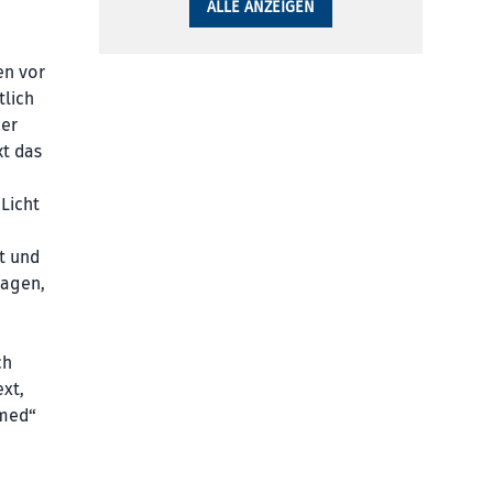
ALLE ANZEIGEN
en vor
tlich
ner
kt das
Licht
t und
sagen,
ch
xt,
amed“