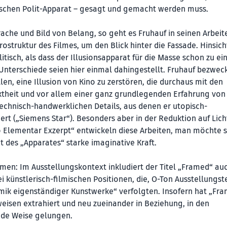
chen Polit-Apparat – gesagt und gemacht werden muss.
prache und Bild von Belang, so geht es Fruhauf in seinen Arbeit
ostruktur des Filmes, um den Blick hinter die Fassade. Hinsich
litisch, als dass der Illusionsapparat für die Masse schon zu ei
Unterschiede seien hier einmal dahingestellt. Fruhauf bezwec
en, eine Illusion von Kino zu zerstören, die durchaus mit den
irektheit und vor allem einer ganz grundlegenden Erfahrung von 
technisch-handwerklichen Details, aus denen er utopisch-
ert („Siemens Star“). Besonders aber in der Reduktion auf Lich
no Elementar Exzerpt“ entwickeln diese Arbeiten, man möchte 
t des „Apparates“ starke imaginative Kraft.
n: Im Ausstellungskontext inkludiert der Titel „Framed“ au
künstlerisch-filmischen Positionen, die, O-Ton Ausstellungste
amik eigenständiger Kunstwerke“ verfolgten. Insofern hat „Fr
eisen extrahiert und neu zueinander in Beziehung, in den
nde Weise gelungen.