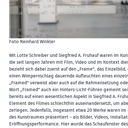
Foto Reinhard Winkler
Mit Lotte Schreiber und Siegfried A. Fruhauf waren im Ku
die seit langen Jahren mit Film, Video und im Kontext di
bezieht sich dabei zuerst auf den „Frame“, das Einzelbild,
einen Wimpernschlag dauernde Aufleuchten eines einzel
„Framed“ verweist aber auch auf die Rahmensetzung ode
Wort „Framed“ auch ein Hinters-Licht-Führen gemeint sein
bereits auf einen wesentlichen Aspekt in Siegfried A. Fru
Element des Filmes schlechthin auseinandersetzt, um aber
zerlegen. Jedenfalls, insgesamt etwa 20 Werke waren i
des Kunstraumes präsentiert – als Bilder, Videos, Install
Eröffnungsperformance. Hier wurde das Schaufenster des