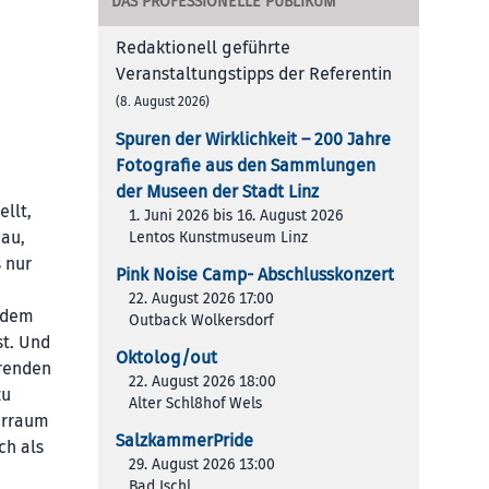
DAS PROFESSIONELLE PUBLIKUM
Redaktionell geführte
Veranstaltungstipps der Referentin
(8. August 2026)
Spuren der Wirklichkeit – 200 Jah­re
Foto­gra­fie aus den Samm­lun­gen
der Muse­en der Stadt Linz
llt,
1. Juni 2026 bis 16. August 2026
hau,
Lentos Kunstmuseum Linz
s nur
Pink Noise Camp- Abschlusskonzert
22. August 2026 17:00
 dem
Outback Wolkersdorf
st. Und
Oktolog/out
erenden
22. August 2026 18:00
zu
Alter Schl8hof Wels
erraum
SalzkammerPride
ch als
29. August 2026 13:00
Bad Ischl