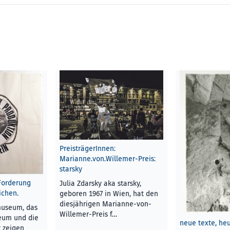
PreisträgerInnen:
Marianne.von.Willemer-Preis:
starsky
Forderung
Julia Zdarsky aka starsky,
chen.
geboren 1967 in Wien, hat den
diesjährigen Marianne-von-
museum, das
Willemer-Preis f…
eum und die
neue texte, he
z zeigen