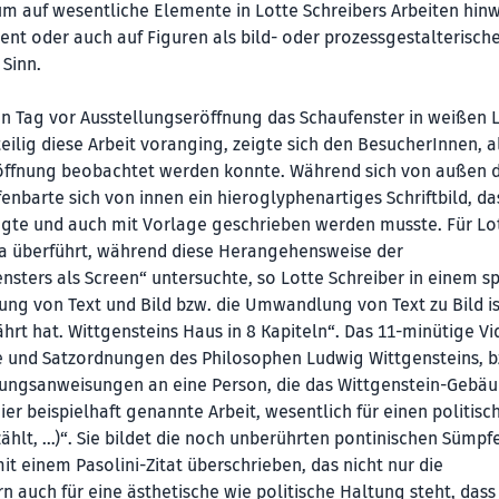
auf wesentliche Elemente in Lotte Schreibers Arbeiten hinw
ent oder auch auf Figuren als bild- oder prozessgestalterisch
Sinn.
en Tag vor Ausstellungseröffnung das Schaufenster in weißen 
teilig diese Arbeit voranging, zeigte sich den BesucherInnen, a
röffnung beobachtet werden konnte. Während sich von außen d
enbarte sich von innen ein hieroglyphenartiges Schriftbild, da
igte und auch mit Vorlage geschrieben werden musste. Für Lo
ersa überführt, während diese Herangehensweise der
ensters als Screen“ untersuchte, so Lotte Schreiber in einem s
ung von Text und Bild bzw. die Umwandlung von Text zu Bild is
rt hat. Wittgensteins Haus in 8 Kapiteln“. Das 11-minütige V
e und Satzordnungen des Philosophen Ludwig Wittgensteins, 
ungsanweisungen an eine Person, die das Wittgenstein-Gebäu
hier beispielhaft genannte Arbeit, wesentlich für einen politisc
 zählt, …)“. Sie bildet die noch unberührten pontinischen Sümpf
t einem Pasolini-Zitat überschrieben, das nicht nur die
auch für eine ästhetische wie politische Haltung steht, dass