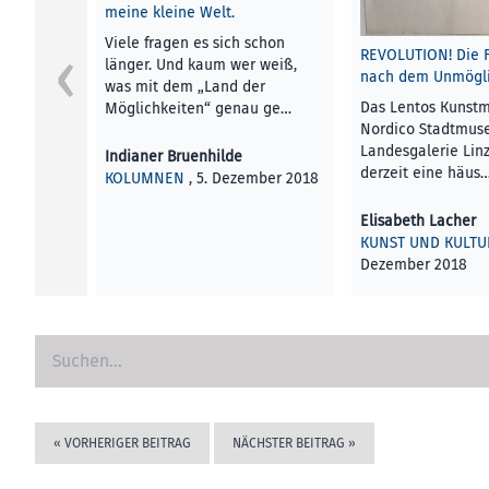
meine kleine Welt.
Viele fragen es sich schon
REVOLUTION! Die 
länger. Und kaum wer weiß,
nach dem Unmögli
was mit dem „Land der
Das Lentos Kunst
Möglichkeiten“ genau ge…
Nordico Stadtmus
Landesgalerie Lin
Indianer Bruenhilde
derzeit eine häus
KOLUMNEN
, 5. Dezember 2018
Elisabeth Lacher
KUNST UND KULTU
Dezember 2018
«
VORHERIGER BEITRAG
NÄCHSTER BEITRAG
»