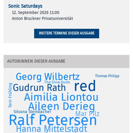
Sonic Saturdays
12. September 2026 11:00
Anton Bruckner Privatuniversität
WEITERE TERMINE DIESER AUSGABE
AUTOR:INNEN DIESER AUSGABE
Georg Wilbertz
Thomas Philipp
red
The Slow Dude
Gudrun Rath
Terri Frühling
Aimilia Liontou
Aileen Derieg
Silvana Steinbacher
Mar Pilz
Ralf Petersen
Hanna Mittelstädt