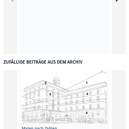
besteh
bewegt
Alexan
KUNST
ZUFÄLLIGE BEITRÄGE AUS DEM ARCHIV
Malen nach Zahlen