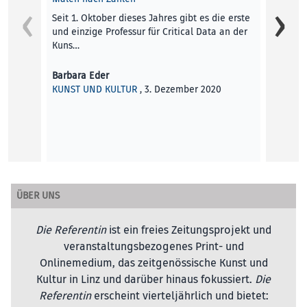
Vad gö
Seit 1. Oktober dieses Jahres gibt es die erste
Stadtw
und einzige Professur für Critical Data an der
Festiva
Kuns…
um ei
Barbara Eder
Christ
KUNST UND KULTUR
, 3. Dezember 2020
KUNST
ÜBER UNS
Die Referentin
ist ein freies Zeitungsprojekt und
veranstaltungsbezogenes Print- und
Onlinemedium, das zeitgenössische Kunst und
Kultur in Linz und darüber hinaus fokussiert.
Die
Referentin
erscheint vierteljährlich und bietet: