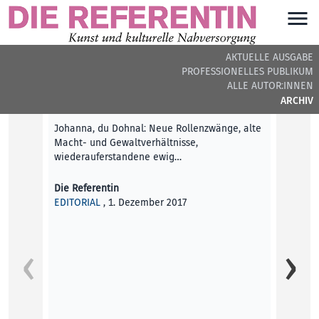
AKTUELLE AUSGABE
PROFESSIONELLES PUBLIKUM
DIE REFERENTIN #10 - BEITRÄGE DER AUSGABE
ALLE AUTOR:INNEN
ARCHIV
Editorial
Johanna, du Dohnal: Neue Rollenzwänge, alte
Macht- und Gewaltverhältnisse,
wiederauferstandene ewig…
Die Referentin
EDITORIAL
, 1. Dezember 2017
Dunkle
DVRST,
besteh
bewegt