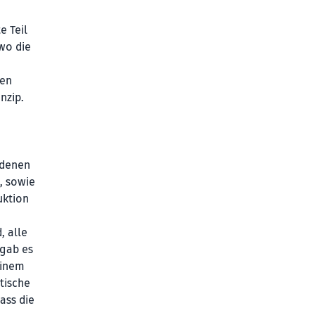
e Teil
„wo die
gen
nzip.
edenen
, sowie
uktion
, alle
 gab es
einem
tische
ass die