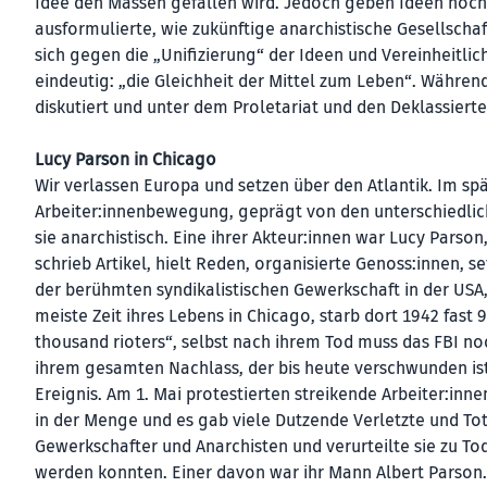
Idee den Massen gefallen wird. Jedoch geben Ideen höchs
ausformulierte, wie zukünftige anarchistische Gesellscha
sich gegen die „Unifizierung“ der Ideen und Vereinheitlic
eindeutig: „die Gleichheit der Mittel zum Leben“. Währen
diskutiert und unter dem Proletariat und den Deklassierte
Lucy Parson in Chicago
Wir verlassen Europa und setzen über den Atlantik. Im spä
Arbeiter:innenbewegung, geprägt von den unterschiedlic
sie anarchistisch. Eine ihrer Akteur:innen war Lucy Pars
schrieb Artikel, hielt Reden, organisierte Genoss:innen, 
der berühmten syndikalistischen Gewerkschaft in der USA, 
meiste Zeit ihres Lebens in Chicago, starb dort 1942 fast 
thousand rioters“, selbst nach ihrem Tod muss das FBI noc
ihrem gesamten Nachlass, der bis heute verschwunden ist
Ereignis. Am 1. Mai protestierten streikende Arbeiter:inn
in der Menge und es gab viele Dutzende Verletzte und Tote
Gewerkschafter und Anarchisten und verurteilte sie zu
werden konnten. Einer davon war ihr Mann Albert Parson. 