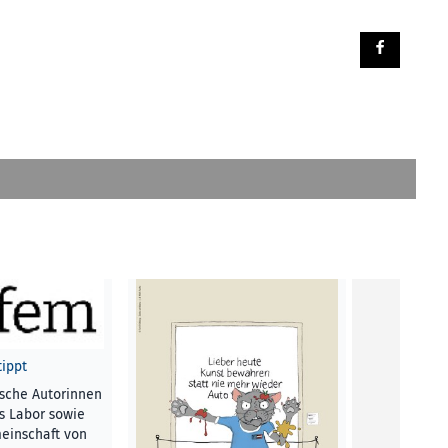
tippt
ische Autorinnen
ls Labor sowie
Das Schlafe
einschaft von
Realität