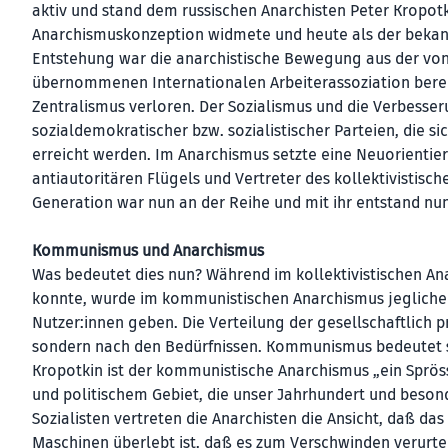
aktiv und stand dem russischen Anarchisten Peter Kropotk
Anarchismuskonzeption widmete und heute als der bekannte
Entstehung war die anarchistische Bewegung aus der von 
übernommenen Internationalen Arbeiterassoziation berei
Zentralismus verloren. Der Sozialismus und die Verbesser
sozialdemokratischer bzw. sozialistischer Parteien, die 
erreicht werden. Im Anarchismus setzte eine Neuorientie
antiautoritären Flügels und Vertreter des kollektivistisc
Generation war nun an der Reihe und mit ihr entstand 
Kommunismus und Anarchismus
Was bedeutet dies nun? Während im kollektivistischen An
konnte, wurde im kommunistischen Anarchismus jegliche 
Nutzer:innen geben. Die Verteilung der gesellschaftlich pr
sondern nach den Bedürfnissen. Kommunismus bedeutet so
Kropotkin ist der kommunistische Anarchismus „ein Spr
und politischem Gebiet, die unser Jahrhundert und besond
Sozialisten vertreten die Anarchisten die Ansicht, daß d
Maschinen überlebt ist, daß es zum Verschwinden verurteil