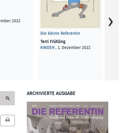
Schlafen. Chi
Herumlunge
Umadumkuge
zember 2022
Faulenzen. P
Vege…
Die kleine Referentin
Terri Frühling
Galina Baev
KINDER
, 1. Dezember 2022
KUNST UND 
Dezember 2
ARCHIVIERTE AUSGABE