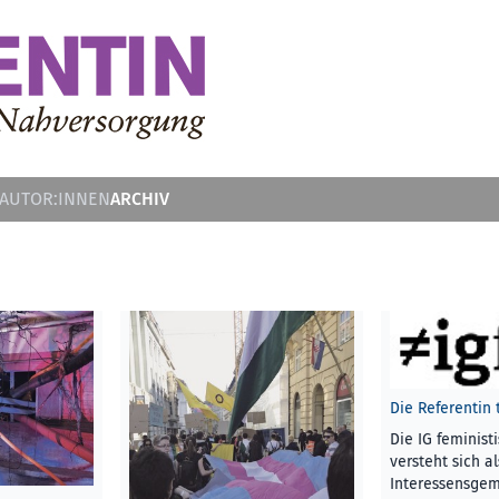
ARCHIV
 AUTOR:INNEN
Die Referentin 
Die IG feminist
versteht sich a
Interessensgem