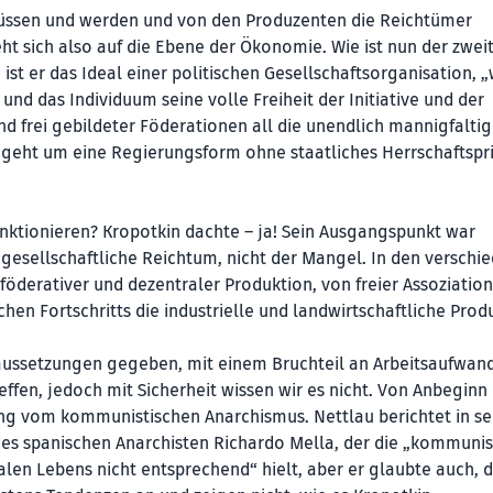
müssen und werden und von den Produzenten die Reichtümer
 sich also auf die Ebene der Ökonomie. Wie ist nun der zweit
ist er das Ideal einer politischen Gesellschaftsorganisation, 
nd das Individuum seine volle Freiheit der Initiative und der
d frei gebildeter Föderationen all die unendlich mannigfalti
 geht um eine Regierungsform ohne staatliches Herrschaftspri
funktionieren? Kropotkin dachte – ja! Sein Ausgangspunkt war
 gesellschaftliche Reichtum, nicht der Mangel. In den verschi
öderativer und dezentraler Produktion, von freier Assoziation
hen Fortschritts die industrielle und landwirtschaftliche Prod
aussetzungen gegeben, mit einem Bruchteil an Arbeitsaufwand
fen, jedoch mit Sicherheit wissen wir es nicht. Von Anbeginn
ung vom kommunistischen Anarchismus. Nettlau berichtet in s
es spanischen Anarchisten Richardo Mella, der die „kommunis
alen Lebens nicht entsprechend“ hielt, aber er glaubte auch, d