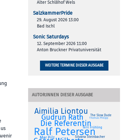
Alter Schl8hof Wels
SalzkammerPride
29. August 2026 13:00
Bad Ischl
Sonic Saturdays
12. September 2026 11:00
Anton Bruckner Privatuniversität
WEITERE TERMINE DIESER AUSGABE
lung
AUTOR:INNEN DIESER AUSGABE
Aimilia Liontou
Gudrun Rath
The Slow Dude
Thomas Philipp
e
Die Referentin
Ralf Petersen
mus
Terri Frühling
Avenir
Silvana Steinbacher
Mar Pilz