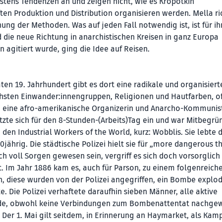
tens Tendenzen an und zeigen nicht, wie es Kropotkin
ften Produktion und Distribution organisieren werden. Mella ri
hung der Methoden. Was auf jeden Fall notwendig ist, ist für ih
d die neue Richtung in anarchistischen Kreisen in ganz Europa
n agitiert wurde, ging die Idee auf Reisen.
ten 19. Jahrhundert gibt es dort eine radikale und organisiert
hsten Einwander:innengruppen, Religionen und Hautfarben, o
on, eine afro-amerikanische Organizerin und Anarcho-Kommunist
setzte sich für den 8-Stunden-(Arbeits)Tag ein und war Mitbegrü
den Industrial Workers of the World, kurz: Wobblis. Sie lebte d
90jährig. Die städtische Polizei hielt sie für „more dangerous t
h voll Sorgen gewesen sein, vergriff es sich doch vorsorglich
. Im Jahr 1886 kam es, auch für Parson, zu einem folgenreich
en, diese wurden von der Polizei angegriffen, ein Bombe explod
. Die Polizei verhaftete daraufhin sieben Männer, alle aktive
 Tode, obwohl keine Verbindungen zum Bombenattentat nachge
Der 1. Mai gilt seitdem, in Erinnerung an Haymarket, als Kam