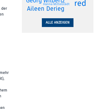
Georg Wilbertz
red
Hanna Mittelstädt
Aileen Derieg
 der
ten
ALLE ANZEIGEN
 mehr
t),
chem
n
den