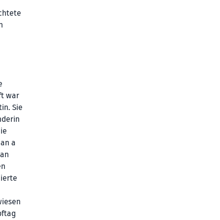
chtete
n
e
ft war
in. Sie
nderin
ie
han a
 an
en
ierte
wiesen
pftag