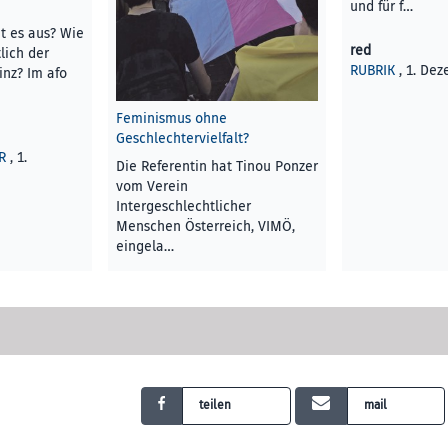
und für f…
t es aus? Wie
red
lich der
RUBRIK
, 1. De
inz? Im afo
Feminismus ohne
Geschlechtervielfalt?
R
, 1.
Die Referentin hat Tinou Ponzer
vom Verein
Intergeschlechtlicher
Menschen Österreich, VIMÖ,
eingela…
Tinou Ponzer
KUNST UND KULTUR
, 1.
Dezember 2022
teilen
mail