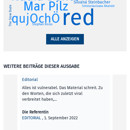
Mar Pilz
Silvana Steinbacher
red
Simisolaoluwa Akande
The Slow Dude
qujOchÖ
Stephan Roiss
ALLE ANZEIGEN
WEITERE BEITRÄGE DIESER AUSGABE
Editorial
Alles ist vulnerabel. Das Material schreit. Zu
den Worten, die sich zuletzt viral
verbreitet haben,…
Die Referentin
EDITORIAL
, 1. September 2022