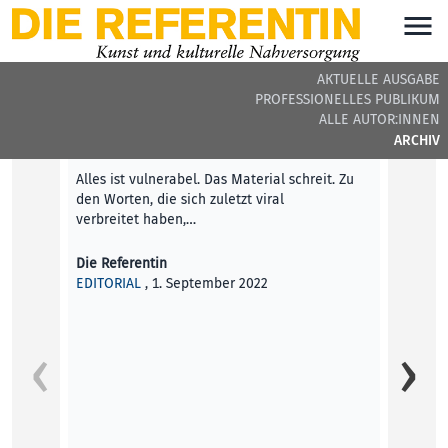
AKTUELLE AUSGABE
PROFESSIONELLES PUBLIKUM
DIE REFERENTIN #29 - BEITRÄGE DER AUSGABE
ALLE AUTOR:INNEN
ARCHIV
Editorial
Alles ist vulnerabel. Das Material schreit. Zu
den Worten, die sich zuletzt viral
verbreitet haben,…
Die Referentin
EDITORIAL
, 1. September 2022
ahoi jo
Herbert
modern
Schau