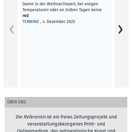
Damit in der Weihnachtszeit, bei eisigen
Temperaturen oder an trüben Tagen keine
red
Musik 
TERMINE
, 4. Dezember 2025
Klangw
Klamme
gehind
Robert
KUNST
ÜBER UNS
Die Referentin
ist ein freies Zeitungsprojekt und
veranstaltungsbezogenes Print- und
Onlinemedium, das zeitgenössische Kunst und