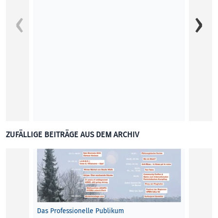
ahoi jo
Herbert
modern
Schau
Floria
KUNST
ZUFÄLLIGE BEITRÄGE AUS DEM ARCHIV
Das Professionelle Publikum