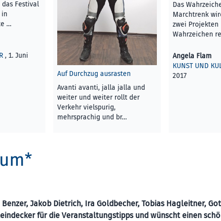
 das Festival
Das Wahrzeich
 in
Marchtrenk wir
te …
zwei Projekten 
Wahrzeichen r
R
, 1. Juni
Angela Flam
KUNST UND KU
Auf Durchzug ausrasten
2017
Avanti avanti, jalla jalla und
weiter und weiter rollt der
Verkehr viel­spurig,
mehrsprachig und br…
Angela Flam
KUNST UND KULTUR
, 1. Juni
kum*
2017
 Benzer, Jakob Dietrich, Ira Goldbecher, Tobias Hagleitner, Got
Leindecker für die Veranstaltungstipps und wünscht einen sch