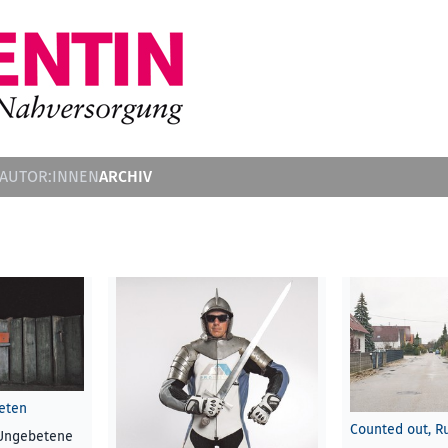
ARCHIV
 AUTOR:INNEN
beten
Counted out, R
Ungebetene