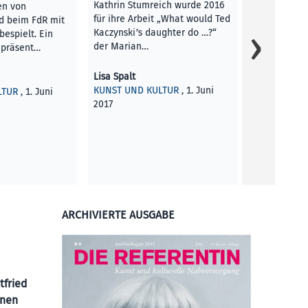
Kathrin Stumreich wurde 2016
en von
für ihre Arbeit „What would Ted
d beim FdR mit
Kaczynski’s daughter do …?“
bespielt. Ein
der Marian…
epräsent…
Lisa Spalt
KUNST UND KULTUR
, 1. Juni
LTUR
, 1. Juni
2017
ARCHIVIERTE AUSGABE
tfried
önen