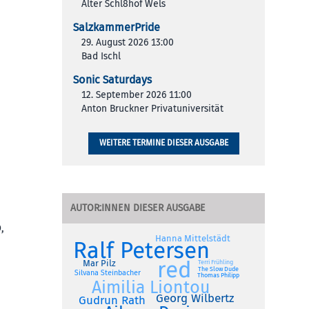
Alter Schl8hof Wels
SalzkammerPride
29. August 2026 13:00
Bad Ischl
Sonic Saturdays
12. September 2026 11:00
Anton Bruckner Privatuniversität
WEITERE TERMINE DIESER AUSGABE
AUTOR:INNEN DIESER AUSGABE
,
Hanna Mittelstädt
Ralf Petersen
red
Mar Pilz
Terri Frühling
The Slow Dude
Silvana Steinbacher
Thomas Philipp
Aimilia Liontou
Georg Wilbertz
Gudrun Rath