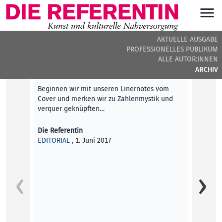
AKTUELLE AUSGABE
PROFESSIONELLES PUBLIKUM
DIE REFERENTIN #8 - BEITRÄGE DER AUSGABE
ALLE AUTOR:INNEN
ARCHIV
Editorial
Beginnen wir mit unseren Linernotes vom
Cover und merken wir zu Zahlenmystik und
verquer geknüpften…
Die Referentin
EDITORIAL
, 1. Juni 2017
Unfrei
Unter 
themat
Marcht
Daniel