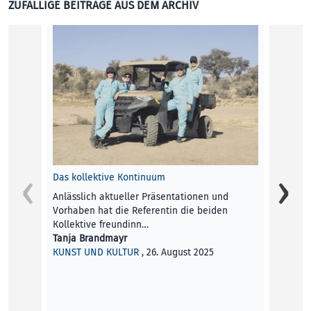
ZUFÄLLIGE BEITRÄGE AUS DEM ARCHIV
Das Na
Letztes
Landau
erschi
Andrea
KUNST
Das kollektive Kontinuum
Anlässlich aktueller Präsentationen und
Vorhaben hat die Referentin die beiden
Kollektive freundinn…
Tanja Brandmayr
KUNST UND KULTUR
, 26. August 2025