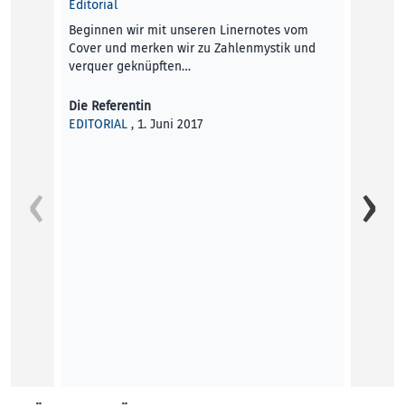
Editorial
Beginnen wir mit unseren Linernotes vom
Cover und merken wir zu Zahlenmystik und
verquer geknüpften…
Die Referentin
EDITORIAL
, 1. Juni 2017
Unfrei
Unter 
themat
Marcht
Daniel
KUNST