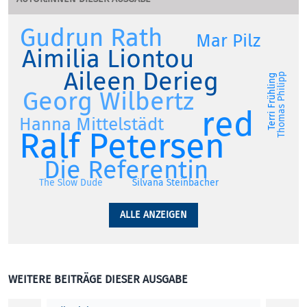
Gudrun Rath
Mar Pilz
Aimilia Liontou
Aileen Derieg
Thomas Philipp
Terri Frühling
Georg Wilbertz
red
Hanna Mittelstädt
Ralf Petersen
Die Referentin
The Slow Dude
Silvana Steinbacher
ALLE ANZEIGEN
WEITERE BEITRÄGE DIESER AUSGABE