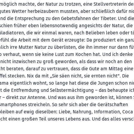
 möglich machte, der Natur zu trotzen, eine Stellvertreterin de
tes Wetter herbeizaubern mussten, aber schließlich dafür ni
ind die Entsprechung zu den Gebetsfahnen der Tibeter. Und di
schien früher eben lebensnotwendig angesichts der Natur, die 
 Gladiatoren, die wir einmal waren, nach Belieben leben oder t
fühl die Arbeit mit dem Gerät erzeugte: Da produziert ein gan
ich irre Mutter Natur zu überlisten, die ihn immer nur dann füt
o verhaut, wenn sie keine Lust zum Kochen hat. Und ich denke 
r nicht inzwischen zu groß geworden, als dass wir noch an den
ht beraten, darauf zu vertrauen, dass die Gute am Mittag eine
fel stecken. Nix da mit „Sie säen nicht, sie ernten nicht“. Die
ma eigentlich wohnt, so lange hat diese die Jungen schon ni
 die Entfremdung und Selbstermächtigung – das behaupte ich
r – direkt zur Antenne. Und was aus ihm geworden ist, können 
Smartphones streicheln. So sehr sich aber die Gerätschaften
leiben auf ewig dieselben: Liebe, Nahrung, Information, Coca
cht einen großen Teil unseres Lebens aus. Und das alles versc