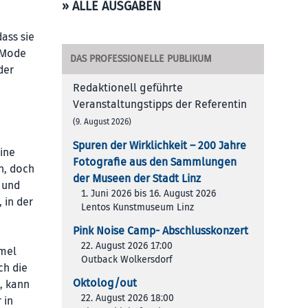
» ALLE AUSGABEN
dass sie
n Mode
DAS PROFESSIONELLE PUBLIKUM
der
Redaktionell geführte
Veranstaltungstipps der Referentin
(9. August 2026)
Spuren der Wirklichkeit – 200 Jah­re
ine
Foto­gra­fie aus den Samm­lun­gen
n, doch
der Muse­en der Stadt Linz
, und
1. Juni 2026 bis 16. August 2026
 in der
Lentos Kunstmuseum Linz
Pink Noise Camp- Abschlusskonzert
22. August 2026 17:00
mmel
Outback Wolkersdorf
ch die
Oktolog/out
, kann
22. August 2026 18:00
 in