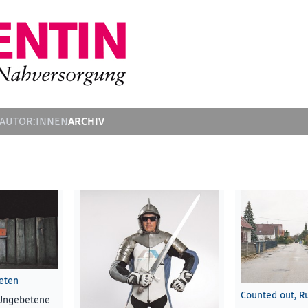
ARCHIV
 AUTOR:INNEN
beten
Counted out, R
Ungebetene