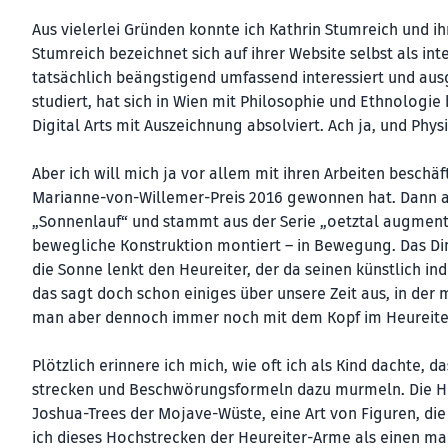
Aus vielerlei Gründen konnte ich Kathrin Stumreich und ihr
Stumreich bezeichnet sich auf ihrer Website selbst als inte
tatsächlich beängstigend umfassend interessiert und aus
studiert, hat sich in Wien mit Philosophie und Ethnologi
Digital Arts mit Auszeichnung absolviert. Ach ja, und Phy
Aber ich will mich ja vor allem mit ihren Arbeiten beschäf
Marianne-von-Willemer-Preis 2016 gewonnen hat. Dann alle
„Sonnenlauf“ und stammt aus der Serie „oetztal augmente
bewegliche Konstruktion montiert – in Bewegung. Das Din
die Sonne lenkt den Heureiter, der da seinen künstlich indu
das sagt doch schon einiges über unsere Zeit aus, in der 
man aber dennoch immer noch mit dem Kopf im Heureiterz
Plötzlich erinnere ich mich, wie oft ich als Kind dachte,
strecken und Beschwörungsformeln dazu murmeln. Die Heu
Joshua-Trees der Mojave-Wüste, eine Art von Figuren, di
ich dieses Hochstrecken der Heureiter-Arme als einen mag