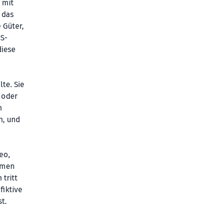
 mit
 das
 Güter,
S-
diese
te. Sie
 oder
n
n, und
eo,
mmen
tritt
fiktive
t.