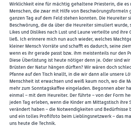
Wirklichkeit eine für mächtig gehaltene Priesterin, die es
Menschen, die zwar mit Hilfe von Beschwörungsformeln gu
ganzen Tag auf dem Feld stehen konnten. Die Heureiter s
Beschwörung, die da über die Heureiter simuliert wurde, 
Likes und Dislikes nach Lust und Laune verteilte und ihre
ließ. Ich erinnere mich nun auch wieder, welches Machtge
kleiner Mensch Vorräte und schafft es dadurch, seine zieml
wenn es ihr gerade passt bzw. ihm meistenteils nur den P
Diese Überlistung ist heute nötiger denn je. Oder sind wi
Brüsten der Natur hängen dürften? Wir wären doch schlec
Pfanne auf den Tisch knallt, in die wir dann alle unsere Löf
Menschheit ist erwachsen und weiß kaum noch, wo die Ma
mehr zum Sonntagskaffee eingeladen. Begonnen aber hat
einmal – mit dem Heureiter. Der führte – von der Form he
jeden Tag erleben, wenn die Kinder am Mittagstisch ihre 
verändert haben – die Notwendigkeiten und Bedürfnisse b
und ein tolles Profilfoto beim Lieblingsnetzwerk – das ma
uns heute die Technik.