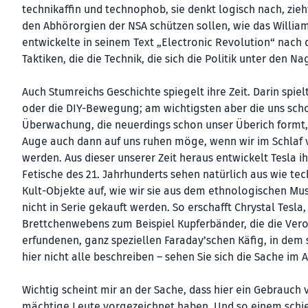
technikaffin und technophob, sie denkt logisch nach, zieh
den Abhörorgien der NSA schützen sollen, wie das William
entwickelte in seinem Text „Electronic Revolution“ nac
Taktiken, die die Technik, die sich die Politik unter den 
Auch Stumreichs Geschichte spiegelt ihre Zeit. Darin spiel
oder die DIY-Bewegung; am wichtigsten aber die uns scho
Überwachung, die neuerdings schon unser Überich formt, s
Auge auch dann auf uns ruhen möge, wenn wir im Schlaf
werden. Aus dieser unserer Zeit heraus entwickelt Tesla 
Fetische des 21. Jahrhunderts sehen natürlich aus wie te
Kult-Objekte auf, wie wir sie aus dem ethnologischen M
nicht in Serie gekauft werden. So erschafft Chrystal Tesla,
Brettchenwebens zum Beispiel Kupferbänder, die die Vero
erfundenen, ganz speziellen Faraday’schen Käfig, in dem 
hier nicht alle beschreiben – sehen Sie sich die Sache im 
Wichtig scheint mir an der Sache, dass hier ein Gebrauch
mächtige Leute vorgezeichnet haben. Und so einem schie