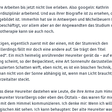
e Arbeiten bis jetzt nicht live erleben. Also googeln: Kathrin
rdisziplinär arbeitend. Und aus ihrer Biografie ist zu ersehen, 
gebildet ist. Immerhin hat sie in Antwerpen und Michelbeuer
e beschäftigt, vor allem aber an der Angewandten das Studium 
siotherapie kann sie auch noch.
tigen, eigentlich zuerst mit der einen, mit der Stumreich den
rdings fällt mir doch eine andere auf. Sie trägt den Titel
d“. Ein mich heimelig anrührender Heureiter gerät da – auf e
g scheint, so der Beipacktext, eine Art Sonnenuhr darzustelle
zierten Schatten wirft, eben nicht, es ist ein bisschen Technik
man nicht von der Sonne abhängig ist, wenn man Licht braucht,
eitalter steckt.
 dass diese Heureiter dastehen wie Leute, die ihre Arme zum Hi
reiter Vorarlbergs oder eben des Ötztals – das waren für mi
e mit dem Himmel kommunizieren. Ich denke mir: Wenn ich will
ischen Akt sehen. Ich kann behaupten: Der alte Heureiter war