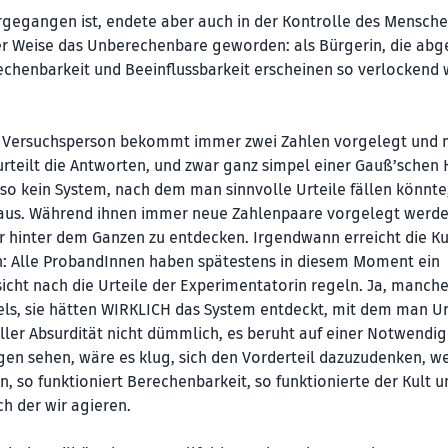
gegangen ist, endete aber auch in der Kontrolle des Mensch
er Weise das Unberechenbare geworden: als Bürgerin, die abg
chenbarkeit und Beeinflussbarkeit erscheinen so verlockend w
ne Versuchsperson bekommt immer zwei Zahlen vorgelegt und 
teilt die Antworten, und zwar ganz simpel einer Gauß’schen 
also kein System, nach dem man sinnvolle Urteile fällen könnte
raus. Während ihnen immer neue Zahlenpaare vorgelegt werde
er hinter dem Ganzen zu entdecken. Irgendwann erreicht die K
n: Alle ProbandInnen haben spätestens in diesem Moment ein
sicht nach die Urteile der Experimentatorin regeln. Ja, manch
s, sie hätten WIRKLICH das System entdeckt, mit dem man Ur
ller Absurdität nicht dümmlich, es beruht auf einer Notwendig
en sehen, wäre es klug, sich den Vorderteil dazuzudenken, w
, so funktioniert Berechenbarkeit, so funktionierte der Kult u
ch der wir agieren.