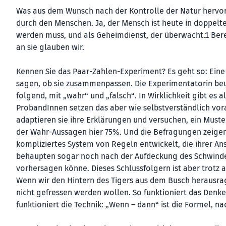
Was aus dem Wunsch nach der Kontrolle der Natur hervor
durch den Menschen. Ja, der Mensch ist heute in doppelt
werden muss, und als Geheimdienst, der überwacht.1 Bere
an sie glauben wir.
Kennen Sie das Paar-Zahlen-Experiment? Es geht so: Ei
sagen, ob sie zusammenpassen. Die Experimentatorin beur
folgend, mit „wahr“ und „falsch“. In Wirklichkeit gibt es 
ProbandInnen setzen das aber wie selbstverständlich vo
adaptieren sie ihre Erklärungen und versuchen, ein Must
der Wahr-Aussagen hier 75%. Und die Befragungen zeige
kompliziertes System von Regeln entwickelt, die ihrer An
behaupten sogar noch nach der Aufdeckung des Schwindel
vorhersagen könne. Dieses Schlussfolgern ist aber trotz a
Wenn wir den Hintern des Tigers aus dem Busch herausrag
nicht gefressen werden wollen. So funktioniert das Denken
funktioniert die Technik: „Wenn – dann“ ist die Formel, na