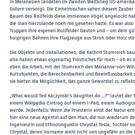
In Melanesien landeten im Zweiten Weltkrieg US-amerikan
Gütern versorgt. Die Einheimischen sahen diesem Zauber 
Bauen des Rollfelds diese immensen Vögel angelockt habe
die man hierzulande noch nie gesehen hatte. Es war also
Truppen ihre eigenen Rollfelder bauten und – um dem gött
holprigen Bahnen ihre Flugzeuge aus Stroh oder Holz stel
Die Objekte und Installationen, die Kathrin Stumreich bau
alle haben etwas eigenartig Tröstliches für mich – ob e
eben die Arbeit, mit der Stumreich den Marianne-von-Wil
Kultobjekten, die Berechenbarkeit und Beeinflussbarkeit s
sie bieten die Möglichkeit, das ganze Gewurstel zu reflekt
„What would Ted Kaczynski’s daughter do …?“ lautet der T
einem Wikipedia-Eintrag auf einem I-Pad, einem Audiogu
werde. Jedenfalls: Wenn die Priesterin einst der Natur e
hier eine neue Agentin auf den Plan, die nun wiederum der
Ingenieurin und Ethnolinguistin Chrystal Tesla, Tochter 
Chrystal, deren Vorname wohl nicht von ungefähr an die D