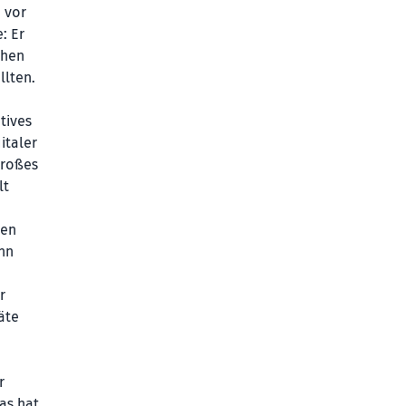
n vor
: Er
chen
llten.
tives
italer
großes
lt
ten
nn
r
äte
r
as hat