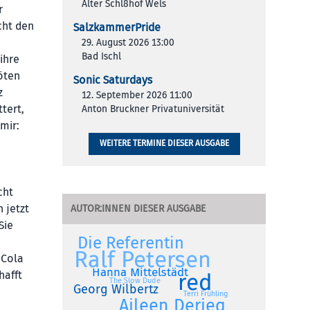
Alter Schl8hof Wels
r
cht den
SalzkammerPride
e
29. August 2026 13:00
Bad Ischl
ihre
öten
Sonic Saturdays
z
12. September 2026 11:00
tert,
Anton Bruckner Privatuniversität
mir:
WEITERE TERMINE DIESER AUSGABE
cht
 jetzt
AUTOR:INNEN DIESER AUSGABE
Sie
Die Referentin
Ralf Petersen
 Cola
Hanna Mittelstädt
red
hafft
The Slow Dude
Georg Wilbertz
Terri Frühling
Aileen Derieg