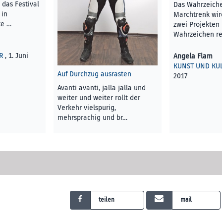
 das Festival
Das Wahrzeich
 in
Marchtrenk wir
te …
zwei Projekten 
Wahrzeichen r
R
, 1. Juni
Angela Flam
KUNST UND KU
Auf Durchzug ausrasten
2017
Avanti avanti, jalla jalla und
weiter und weiter rollt der
Verkehr viel­spurig,
mehrsprachig und br…
Angela Flam
KUNST UND KULTUR
, 1. Juni
2017
teilen
mail