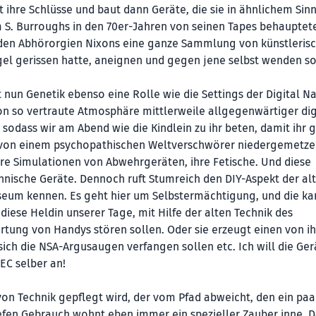
t ihre Schlüsse und baut dann Geräte, die sie in ähnlichem Sin
 S. Burroughs in den 70er-Jahren von seinen Tapes behauptete
h den Abhörorgien Nixons eine ganze Sammlung von künstleris
Nagel gerissen hatte, aneignen und gegen jene selbst wenden so
t nun Genetik ebenso eine Rolle wie die Settings der Digital Na
n so vertraute Atmosphäre mittlerweile allgegenwärtiger dig
odass wir am Abend wie die Kindlein zu ihr beten, damit ihr 
 von einem psychopathischen Weltverschwörer niedergemetze
ihre Simulationen von Abwehrgeräten, ihre Fetische. Und diese
chnische Geräte. Dennoch ruft Stumreich den DIY-Aspekt der al
useum kennen. Es geht hier um Selbstermächtigung, und die ka
 diese Heldin unserer Tage, mit Hilfe der alten Technik des
rtung von Handys stören sollen. Oder sie erzeugt einen von ih
sich die NSA-Argusaugen verfangen sollen etc. Ich will die Ger
AEC selber an!
 von Technik gepflegt wird, der vom Pfad abweicht, den ein paa
fen Gebrauch wohnt eben immer ein spezieller Zauber inne. D