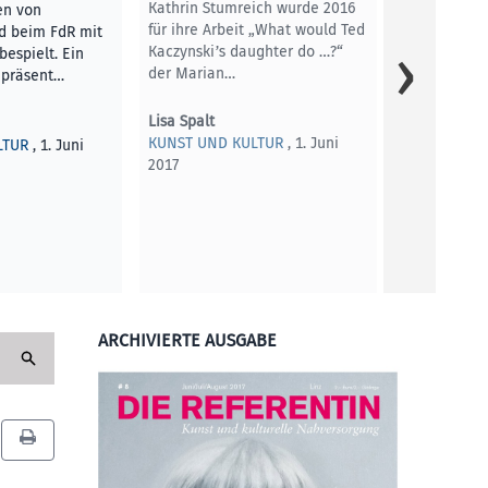
Kathrin Stumreich wurde 2016
en von
für ihre Arbeit „What would Ted
d beim FdR mit
Kaczynski’s daughter do …?“
bespielt. Ein
der Marian…
epräsent…
Lisa Spalt
KUNST UND KULTUR
, 1. Juni
LTUR
, 1. Juni
2017
ARCHIVIERTE AUSGABE