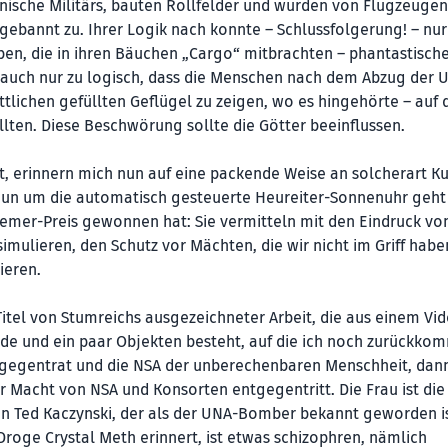
ische Militärs, bauten Rollfelder und wurden von Flugzeugen
gebannt zu. Ihrer Logik nach konnte – Schlussfolgerung! – nur
n, die in ihren Bäuchen „Cargo“ mitbrachten – phantastische
 auch nur zu logisch, dass die Menschen nach dem Abzug der U
lichen gefüllten Geflügel zu zeigen, wo es hingehörte – auf 
lten. Diese Beschwörung sollte die Götter beeinflussen.
t, erinnern mich nun auf eine packende Weise an solcherart Kul
s nun um die automatisch gesteuerte Heureiter-Sonnenuhr geht
lemer-Preis gewonnen hat: Sie vermitteln mit den Eindruck vo
imulieren, den Schutz vor Mächten, die wir nicht im Griff habe
ieren.
itel von Stumreichs ausgezeichneter Arbeit, die aus einem Vid
ide und ein paar Objekten besteht, auf die ich noch zurückko
ntgegentrat und die NSA der unberechenbaren Menschheit, dann 
 Macht von NSA und Konsorten entgegentritt. Die Frau ist die 
von Ted Kaczynski, der als der UNA-Bomber bekannt geworden is
roge Crystal Meth erinnert, ist etwas schizophren, nämlich