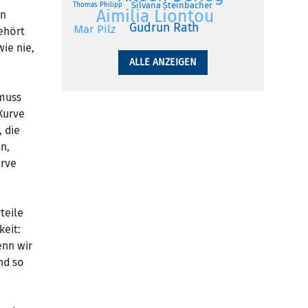
Silvana Steinbacher
Thomas Philipp
Aimilia Liontou
en
Gudrun Rath
Mar Pilz
ehört
ie nie,
ALLE ANZEIGEN
muss
Kurve
, die
n,
urve
e
teile
keit:
enn wir
nd so