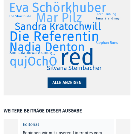
Eva Schörkhuber
Mar Pilz
Terri Frühling
The Slow Dude
Tanja Brandmayr
Sandra Kratochwill
Die Referentin
Nadia Denton
Stephan Roiss
red
Simisolaoluwa Akande
qujOchÖ
Silvana Steinbacher
ALLE ANZEIGEN
WEITERE BEITRÄGE DIESER AUSGABE
Editorial
Beginnen wir mit unseren Linernotes vom