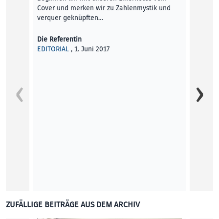
Cover und merken wir zu Zahlenmystik und
verquer geknüpften…
Die Referentin
EDITORIAL
, 1. Juni 2017
Unfrei
Unter 
themat
Marcht
Daniel
KUNST
ZUFÄLLIGE BEITRÄGE AUS DEM ARCHIV