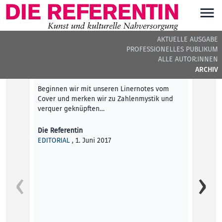
AKTUELLE AUSGABE
PROFESSIONELLES PUBLIKUM
DIE REFERENTIN #8 - BEITRÄGE DER AUSGABE
ALLE AUTOR:INNEN
ARCHIV
Editorial
Beginnen wir mit unseren Linernotes vom
Cover und merken wir zu Zahlenmystik und
verquer geknüpften…
Die Referentin
EDITORIAL
, 1. Juni 2017
Unfrei
Unter 
themat
Marcht
Daniel