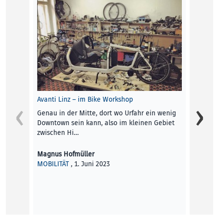
Avanti Linz – im Bike Workshop
Genau in der Mitte, dort wo Urfahr ein wenig
Downtown sein kann, also im kleinen Gebiet
zwischen Hi…
Magnus Hofmüller
MOBILITÄT
, 1. Juni 2023
Die kl
Terri F
KINDE