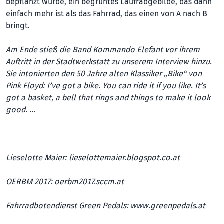
bepflanzt wurde, ein begrüntes Laufradgebilde, das dann
einfach mehr ist als das Fahrrad, das einen von A nach B
bringt.
Am Ende stieß die Band Kommando Elefant vor ihrem
Auftritt in der Stadtwerkstatt zu unserem Interview hinzu.
Sie intonierten den 50 Jahre alten Klassiker „Bike“ von
Pink Floyd: I’ve got a bike. You can ride it if you like. It’s
got a basket, a bell that rings and things to make it look
good. …
Lieselotte Maier:
lieselottemaier.blogspot.co.at
OERBM 2017:
oerbm2017.sccm.at
Fahrradbotendienst Green Pedals:
www.greenpedals.at