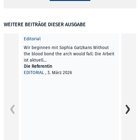
WEITERE BEITRÄGE DIESER AUSGABE
Editorial
Wir beginnen mit Sophia Gatzkans Without
the blood bond the arch would fall: Die Arbeit
ist aktuell…
Die Referentin
EDITORIAL
, 3. März 2026
Für ei
KI-DIPF
12. Fe
wurde.
Aimili
KUNST