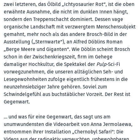
zwei letzteren, das Ölbild „Ichtyosaurier Rot“, ist die oben
erwähnte Ausnahme, die nicht im dunklen Innen hängt,
sondern den Treppenschacht dominiert. Dessen vage
organische Landschaft mit verzwergtem Menschensubjekt
gemahnt, mehr noch als das andere Brosch-Bild in der
Ausstellung („Sternwarte“), an Alfred Döblins Roman
„Berge Meere und Giganten“. Wie Döblin scheint Brosch
schon in der Zwischenkriegszeit, firm im Gehege
damaliger Hochkultur, die Spektakel der
Pulp-
Sci-Fi
vorwegzunehmen, die unseren alltäglichen Seh- und
Lesegewohnheiten zufolge eigentlich frühestens in die
neunzehnsiebziger Jah­re gehören. Soviel zum
Schwindelgefühl aus buchstäblicher Vorzeit. Der Rest ist
Gegenwart.
… und was für eine Gegenwart, das sagt uns am
unumwundensten die Videoarbeit von Anna Jermolaewa,
entnommen ihrer Installation „Chernobyl Safari“: Die
Videos aus der radioaktiv verseuchten, unbewohnbaren