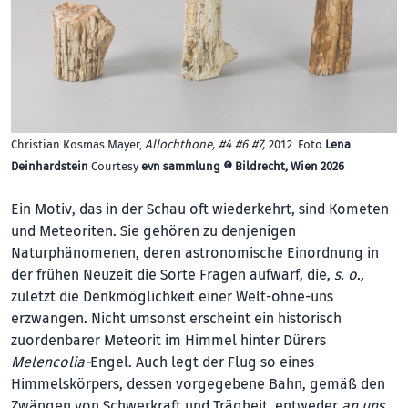
Christian Kosmas Mayer,
Allochthone, #4 #6 #7,
2012. Foto
Lena
Deinhardstein
Courtesy
evn sammlung © Bildrecht, Wien 2026
Ein Motiv, das in der Schau oft wiederkehrt, sind Kometen
und Meteoriten. Sie gehören zu denjenigen
Naturphänomenen, deren astronomische Einordnung in
der frühen Neuzeit die Sorte Fragen aufwarf, die,
s. o.,
zuletzt die Denkmöglichkeit einer Welt-ohne-uns
erzwangen. Nicht umsonst erscheint ein historisch
zuordenbarer Meteorit im Himmel hinter Dürers
Melencolia-
Engel. Auch legt der Flug so eines
Himmelskörpers, dessen vorgegebene Bahn, gemäß den
Zwängen von Schwerkraft und Trägheit, entweder
an uns