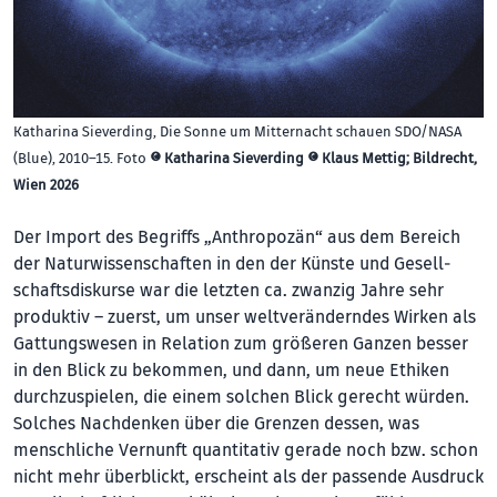
Katharina Sieverding, Die Sonne um Mitternacht schauen SDO/NASA
(Blue), 2010–15. Foto
© Katharina Sieverding © Klaus Mettig; Bildrecht,
Wien 2026
Der Import des Begriffs „Anthropozän“ aus dem Bereich
der Na­tur­wis­sen­­schaften in den der Küns­te und Gesell­
schafts­dis­kurse war die letzten ca. zwanzig Jahre sehr
produktiv – zuerst, um unser weltveränderndes Wirken als
Gat­tungs­wesen in Relation zum größeren Ganzen besser
in den Blick zu bekommen, und dann, um neue Ethiken
durchzuspielen, die einem solchen Blick gerecht würden.
Solches Nachdenken über die Grenzen dessen, was
menschliche Vernunft quantitativ gerade noch bzw. schon
nicht mehr überblickt, erscheint als der passende Ausdruck