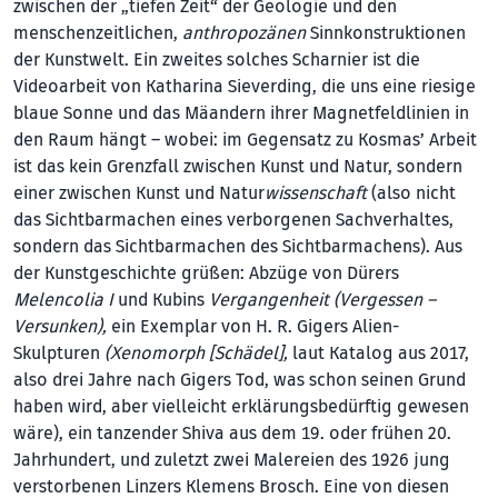
zwischen der „tiefen Zeit“ der Geologie und den
menschenzeitlichen,
anthropozänen
Sinnkonstruktionen
der Kunstwelt. Ein zweites solches Scharnier ist die
Videoarbeit von Katharina Sieverding, die uns eine riesige
blaue Sonne und das Mäandern ihrer Magnetfeldlinien in
den Raum hängt – wobei: im Gegensatz zu Kosmas’ Arbeit
ist das kein Grenzfall zwischen Kunst und Natur, sondern
einer zwischen Kunst und Natur
wissenschaft
(also nicht
das Sichtbarmachen eines verborgenen Sachverhaltes,
sondern das Sichtbarmachen des Sichtbarmachens). Aus
der Kunstgeschichte grüßen: Abzüge von Dürers
Melencolia I
und Kubins
Vergangenheit (Vergessen –
Versunken),
ein Exemplar von H. R. Gigers Alien-
Skulpturen
(Xenomorph [Schädel],
laut Katalog aus 2017,
also drei Jahre nach Gigers Tod, was schon seinen Grund
haben wird, aber vielleicht erklärungsbedürftig gewesen
wäre), ein tanzender Shiva aus dem 19. oder frühen 20.
Jahrhundert, und zuletzt zwei Malereien des 1926 jung
verstorbenen Linzers Klemens Brosch. Eine von diesen