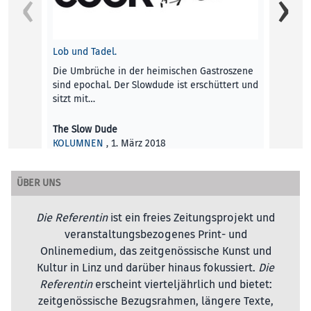
„Ist e
Im afo
Septe
Ausste
Lob und Tadel.
Die Umbrüche in der heimischen Gastroszene
Die Re
sind epochal. Der Slowdude ist erschüttert und
KUNST
sitzt mit…
The Slow Dude
KOLUMNEN
, 1. März 2018
ÜBER UNS
Die Referentin
ist ein freies Zeitungsprojekt und
veranstaltungsbezogenes Print- und
Onlinemedium, das zeitgenössische Kunst und
Kultur in Linz und darüber hinaus fokussiert.
Die
Referentin
erscheint vierteljährlich und bietet:
zeitgenössische Bezugsrahmen, längere Texte,