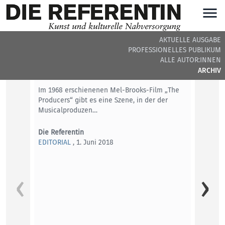
AKTUELLE AUSGABE
PROFESSIONELLES PUBLIKUM
DIE REFERENTIN #12 - BEITRÄGE DER AUSGABE
ALLE AUTOR:INNEN
ARCHIV
Editorial
Im 1968 erschienenen Mel-Brooks-Film „The
Producers“ gibt es eine Szene, in der der
Musicalproduzen…
Die Referentin
EDITORIAL
, 1. Juni 2018
Harald
2018)
Ein Gr
unfass
Wegge
Die Re