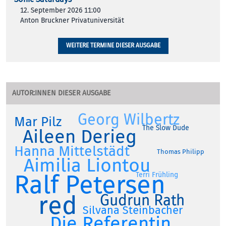
12. September 2026 11:00
Anton Bruckner Privatuniversität
WEITERE TERMINE DIESER AUSGABE
AUTOR:INNEN DIESER AUSGABE
Georg Wilbertz
Mar Pilz
The Slow Dude
Aileen Derieg
Hanna Mittelstädt
Thomas Philipp
Aimilia Liontou
Ralf Petersen
Terri Frühling
red
Gudrun Rath
Silvana Steinbacher
Die Referentin