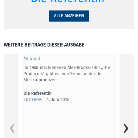
ALLE ANZEIGEN
WEITERE BEITRÄGE DIESER AUSGABE
Editorial
Im 1968 erschienenen Mel-Brooks-Film „The
Producers“ gibt es eine Szene, in der der
Musicalproduzen…
Die Referentin
EDITORIAL
, 1. Juni 2018
Harald
2018)
Ein Gr
unfass
Wegge