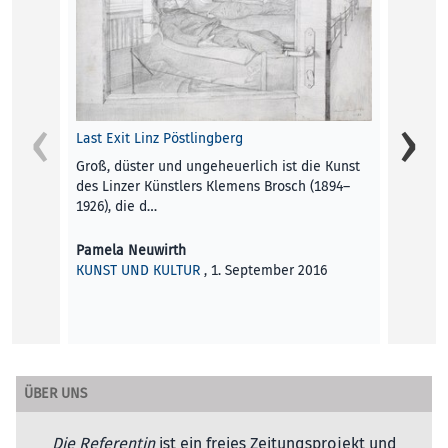
Die We
Im Her
Last Exit Linz Pöstlingberg
maiz u
Groß, düster und ungeheuerlich ist die Kunst
Verant
des Linzer Künstlers Klemens Brosch (1894–
1926), die d…
maiz
KUNST
Pamela Neuwirth
KUNST UND KULTUR
, 1. September 2016
ÜBER UNS
Die Referentin
ist ein freies Zeitungsprojekt und