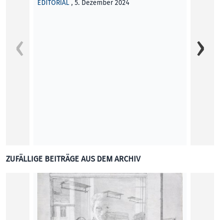
EDITORIAL
, 5. Dezember 2024
Im Ca
Die kl
– Femi­
p…
red
KUNST
ZUFÄLLIGE BEITRÄGE AUS DEM ARCHIV