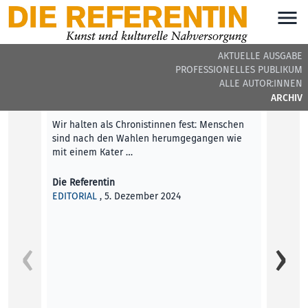
AKTUELLE AUSGABE
PROFESSIONELLES PUBLIKUM
DIE REFERENTIN #38 - BEITRÄGE DER AUSGABE
ALLE AUTOR:INNEN
ARCHIV
Editorial
Wir halten als Chronistinnen fest: Menschen
sind nach den Wahlen herumgegangen wie
mit einem Kater …
Die Referentin
EDITORIAL
, 5. Dezember 2024
Im Ca
Die kl
– Femi­
p…