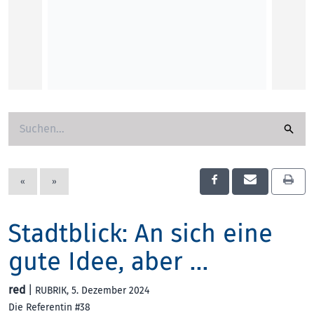
red
KUNST
«
»
Stadtblick: An sich eine
gute Idee, aber …
red
|
RUBRIK
, 5. Dezember 2024
Die Referentin #38