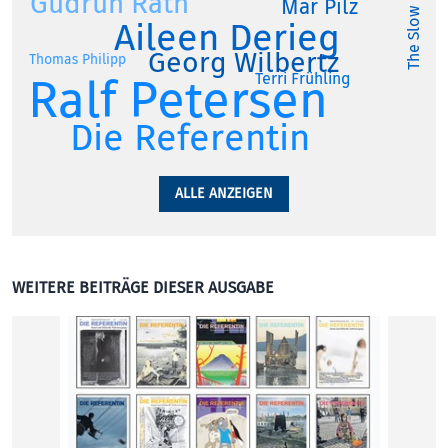
The Slow Dude
Gudrun Rath
Mar Pilz
Aileen Derieg
Georg Wilbertz
Thomas Philipp
Ralf Petersen
Terri Frühling
Die Referentin
ALLE ANZEIGEN
WEITERE BEITRÄGE DIESER AUSGABE