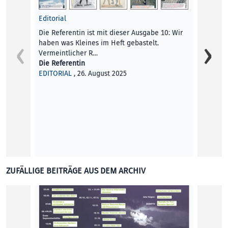
Editorial
Macht 
Die Referentin ist mit dieser Ausgabe 10: Wir
Eine v
haben was Kleines im Heft gebastelt.
Donau 
Vermeintlicher R…
verbin
Die Referentin
Stepha
EDITORIAL
, 26. August 2025
KUNST
ZUFÄLLIGE BEITRÄGE AUS DEM ARCHIV