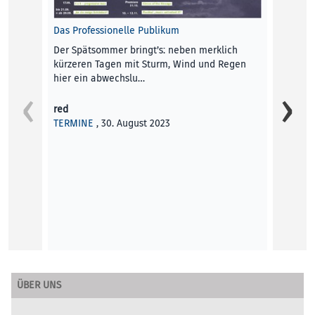
Das Professionelle Publikum
Der Spätsommer bringt’s: neben merklich
kürzeren Tagen mit Sturm, Wind und Regen
hier ein abwechslu…
red
TERMINE
, 30. August 2023
King Po
Ende O
Kultur
ÜBER UNS
Amerik