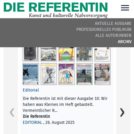
AKTUELLE AUSGABE
PROFESSIONELLES PUBLIKUM
DIE REFERENTIN #41 - BEITRÄGE DER AUSGABE
ALLE AUTOR:INNEN
ARCHIV
Editorial
Macht 
Die Referentin ist mit dieser Ausgabe 10: Wir
Eine v
haben was Kleines im Heft gebastelt.
Donau 
Vermeintlicher R…
verbin
Die Referentin
Stepha
EDITORIAL
, 26. August 2025
KUNST