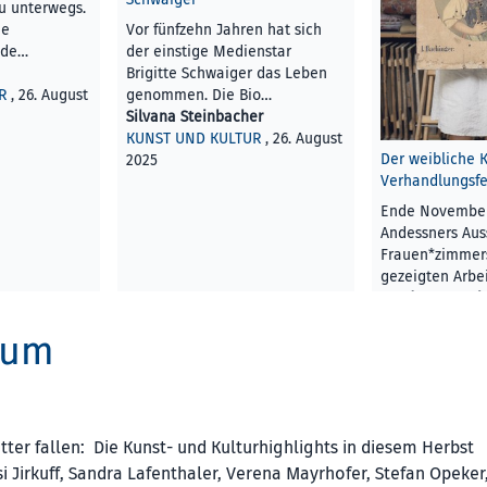
u unterwegs.
ie
Vor fünfzehn Jahren hat sich
 de…
der einstige Medienstar
Brigitte Schwaiger das Leben
R
, 26. August
genommen. Die Bio…
Silvana Steinbacher
KUNST UND KULTUR
, 26. August
Der weibliche K
2025
Verhandlungsfe
Ende November 
Andessners Aus
Frauen*zimmer
gezeigten Arbe
Sandra Kratoch
KUNST UND KU
kum
2025
ter fallen: Die Kunst- und Kulturhighlights in diesem Herbst
i Jirkuff, Sandra Lafenthaler, Verena Mayrhofer, Stefan Opeker