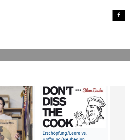
Erschöpfung/Leere vs.
Das kollekt
Hoffnung/Neubeginn