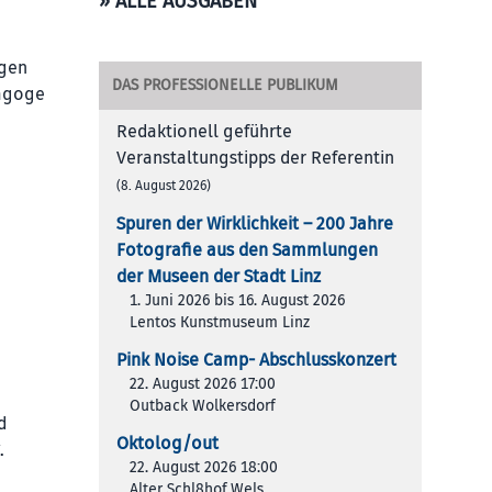
» ALLE AUSGABEN
rgen
DAS PROFESSIONELLE PUBLIKUM
dagoge
Redaktionell geführte
Veranstaltungstipps der Referentin
(8. August 2026)
Spuren der Wirklichkeit – 200 Jah­re
Foto­gra­fie aus den Samm­lun­gen
der Muse­en der Stadt Linz
1. Juni 2026 bis 16. August 2026
Lentos Kunstmuseum Linz
Pink Noise Camp- Abschlusskonzert
22. August 2026 17:00
Outback Wolkersdorf
d
Oktolog/out
.
22. August 2026 18:00
Alter Schl8hof Wels