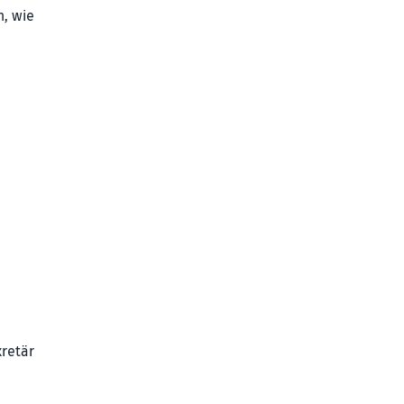
n, wie
kretär