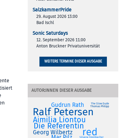
SalzkammerPride
29. August 2026 13:00
Bad Ischl
Sonic Saturdays
12. September 2026 11:00
Anton Bruckner Privatuniversität
WEITERE TERMINE DIESER AUSGABE
mente
isiert
AUTOR:INNEN DIESER AUSGABE
e
en
Gudrun Rath
The Slow Dude
Thomas Philipp
Ralf Petersen
Aimilia Liontou
Die Referentin
red
Georg Wilbertz
Mar Pilz
Silvana Steinbacher