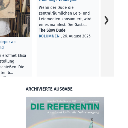
Anlässlich a
Wenn der Dude die
Präsentatio
zentralräumlichen Leit- und
hat die Refe
Leidmedien konsumiert, wird
Kollektive 
eines manifest: Die Gastr…
Tanja Bran
The Slow Dude
KUNST UND 
KOLUMNEN
, 26. August 2025
2025
örper als
ld
eröffnet Elisa
stellung
schießen. Die
iten b…
will
LTUR
, 26. August
ARCHIVIERTE AUSGABE
,