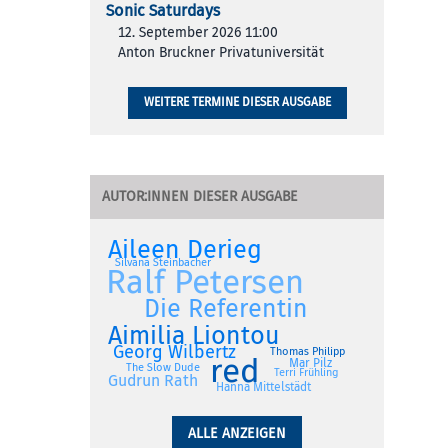
Sonic Saturdays
12. September 2026 11:00
Anton Bruckner Privatuniversität
WEITERE TERMINE DIESER AUSGABE
AUTOR:INNEN DIESER AUSGABE
Aileen Derieg
Silvana Steinbacher
Ralf Petersen
Die Referentin
Aimilia Liontou
Georg Wilbertz
Thomas Philipp
red
Mar Pilz
The Slow Dude
Terri Frühling
Gudrun Rath
Hanna Mittelstädt
ALLE ANZEIGEN