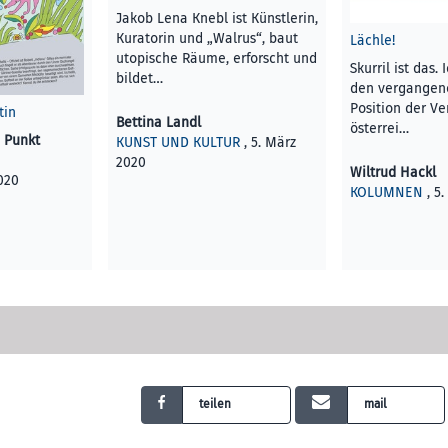
Jakob Lena Knebl ist Künstlerin,
Kuratorin und „Walrus“, baut
Lächle!
utopische Räume, erforscht und
Skurril ist das.
bildet…
den vergangene
Position der Ve
tin
Bettina Landl
österrei…
e Punkt
KUNST UND KULTUR
, 5. März
2020
Wiltrud Hackl
020
KOLUMNEN
, 5
teilen
mail