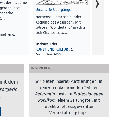
wieder mal eine
Friedrich Ac
gerade jetzt.
Unscharfe Übergänge
narische
Florian Hub
Nonsense, Sprachspiel oder
zu…
KUNST UND 
Abgrund des Absurden? Mit
2019
„Alice in Wonderland“ machte
sich Charles Lutw…
 Juni 2024
Barbara Eder
KUNST UND KULTUR
, 1.
Dezember 2022
INSERIEREN
mit dem
Wir bieten Inserat-Platzierungen im
ganzen redaktionellen Teil der
sorgerin
Referentin
sowie im
Professionellen
.
Publikum,
einem Zeitungsteil mit
redaktionell ausgewählten
Veranstaltungstipps.