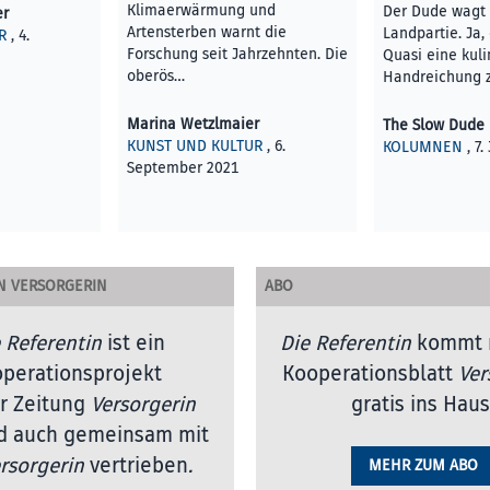
Klimaerwärmung und
Der Dude wagt 
er
Artensterben warnt die
Landpartie. Ja, 
R
, 4.
Forschung seit Jahrzehnten. Die
Quasi eine kuli
oberös…
Handreichung 
Marina Wetzlmaier
The Slow Dude
KUNST UND KULTUR
, 6.
KOLUMNEN
, 7.
September 2021
N VERSORGERIN
ABO
 Referentin
ist ein
Die Referentin
kommt 
perationsprojekt
Kooperationsblatt
Ver
r Zeitung
Versorgerin
gratis ins Haus
d auch gemeinsam mit
rsorgerin
vertrieben
.
MEHR ZUM ABO