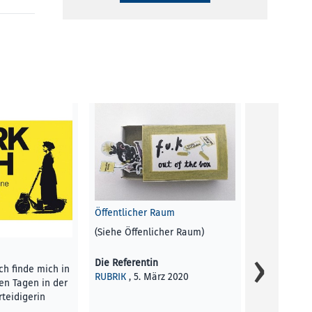
Öffentlicher Raum
Ikonische K
(Siehe Öffenlicher Raum)
Valie Export
Filmfestival
Die Referentin
Von 21.–26. A
 Ich finde mich in
RUBRIK
, 5. März 2020
aussagekräf
n Tagen in der
rteidigerin