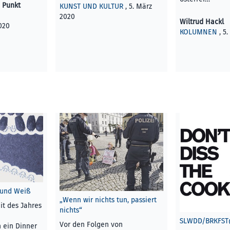
e Punkt
KUNST UND KULTUR
, 5. März
2020
Wiltrud Hackl
020
KOLUMNEN
, 5
 und Weiß
„Wenn wir nichts tun, passiert
eit des Jahres
nichts“
SLWDD/BRKFST
Vor den Folgen von
 ein Dinner