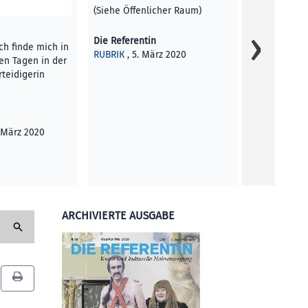
(Siehe Öffenlicher Raum)
Valie Export
Filmfestival
Die Referentin
Von 21.–26. A
 Ich finde mich in
RUBRIK
, 5. März 2020
aussagekräf
n Tagen in der
rteidigerin
Florian Hub
KUNST UND 
2020
. März 2020
ARCHIVIERTE AUSGABE