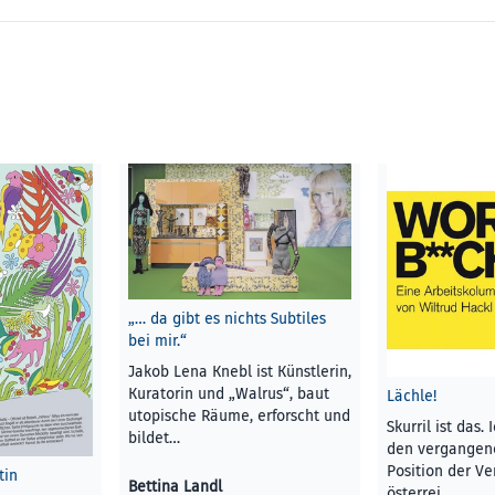
„… da gibt es nichts Subtiles
bei mir.“
Jakob Lena Knebl ist Künstlerin,
Kuratorin und „Walrus“, baut
Lächle!
utopische Räume, erforscht und
Skurril ist das.
bildet…
den vergangene
Position der Ve
tin
Bettina Landl
österrei…