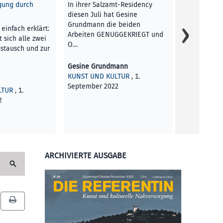
„Mein Sohn 
gung durch
In ihrer Salzamt-Residency
Matriarchat
diesen Juli hat Gesine
Onkel meine
Grundmann die beiden
 einfach erklärt:
mir beim Ka
Arbeiten GENUGGEKRIEGT und
t sich alle zwei
O…
stausch und zur
Sandra C. H
KOLUMNEN
Gesine Grundmann
KUNST UND KULTUR
, 1.
September 2022
LTUR
, 1.
2
ARCHIVIERTE AUSGABE