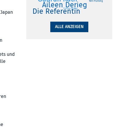
Terri Frühling
Aileen Derieg
Die Referentin
Thomas Philipp
 Japan
ALLE ANZEIGEN
en
ets und
lle
ren
ne