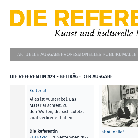
AKTUELLE AUSGABE
PROFESSIONELLES PUBLIKUM
ALLE
DIE REFERENTIN #29 - BEITRÄGE DER AUSGABE
Editorial
Alles ist vulnerabel. Das
Material schreit. Zu
den Worten, die sich zuletzt
viral verbreitet haben,…
Die Referentin
ahoi joella!
EDITORIAL
, 1. September 2022