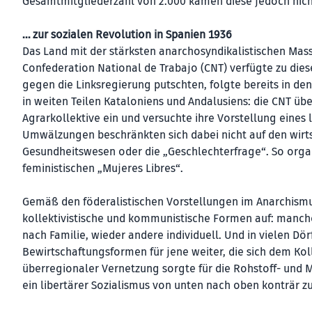
Gesamtmitgliederzahl von 2.000 kamen diese jedoch nich
… zur sozialen Revolution in Spanien 1936
Das Land mit der stärksten anarchosyndikalistischen Mass
Confederation National de Trabajo (CNT) verfügte zu dies
gegen die Linksregierung putschten, folgte bereits in de
in weiten Teilen Kataloniens und Andalusiens: die CNT übe
Agrarkollektive ein und versuchte ihre Vorstellung eines 
Umwälzungen beschränkten sich dabei nicht auf den wirts
Gesundheitswesen oder die „Geschlechterfrage“. So organ
feministischen „Mujeres Libres“.
Gemäß den föderalistischen Vorstellungen im Anarchismus
kollektivistische und kommunistische Formen auf: manche
nach Familie, wieder andere individuell. Und in vielen Dör
Bewirtschaftungsformen für jene weiter, die sich dem Kol
überregionaler Vernetzung sorgte für die Rohstoff- und 
ein libertärer Sozialismus von unten nach oben konträr z