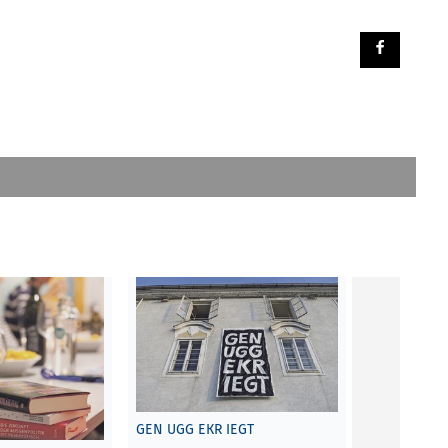
female posi
GEN UGG EKR IEGT