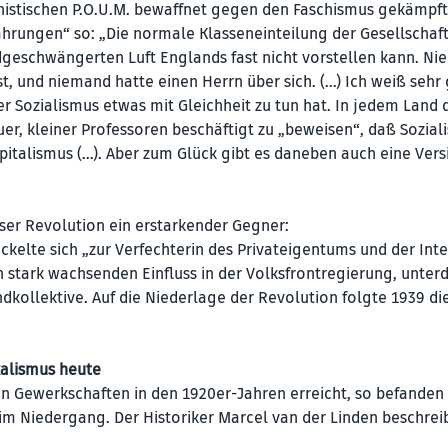
linistischen P.O.U.M. bewaffnet gegen den Faschismus gekämpft
fahrungen“ so: „Die normale Klasseneinteilung der Gesellschaft
geschwängerten Luft Englands fast nicht vorstellen kann. N
t, und niemand hatte einen Herrn über sich. (…) Ich weiß sehr
 Sozialismus etwas mit Gleichheit zu tun hat. In jedem Land 
er, kleiner Professoren beschäftigt zu „beweisen“, daß Sozial
apitalismus (…). Aber zum Glück gibt es daneben auch eine Vers
ser Revolution ein erstarkender Gegner:
ckelte sich „zur Verfechterin des Privateigentums und der Int
en stark wachsenden Einfluss in der Volksfrontregierung, unter
dkollektive. Auf die Niederlage der Revolution folgte 1939 di
alismus heute
n Gewerkschaften in den 1920er-Jahren erreicht, so befanden 
m Niedergang. Der Historiker Marcel van der Linden beschreib