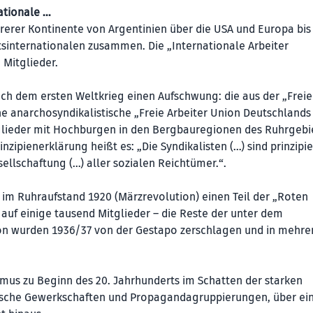
ationale …
rerer Kontinente von Argentinien über die USA und Europa bis
tsinternationalen zusammen. Die „Internationale Arbeiter
n Mitglieder.
ch dem ersten Weltkrieg einen Aufschwung: die aus der „Frei
anarchosyndikalistische „Freie Arbeiter Union Deutschlands
tglieder mit Hochburgen in den Bergbauregionen des Ruhrgebi
zipienerklärung heißt es: „Die Syndikalisten (…) sind prinzipie
ellschaftung (…) aller sozialen Reichtümer.“.
te im Ruhraufstand 1920 (Märzrevolution) einen Teil der „Roten
 auf einige tausend Mitglieder – die Reste der unter dem
ion wurden 1936/37 von der Gestapo zerschlagen und in mehre
mus zu Beginn des 20. Jahrhunderts im Schatten der starken
tische Gewerkschaften und Propagandagruppierungen, über ei