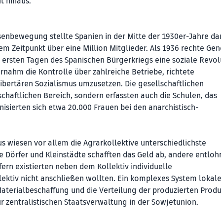
t hinaus.
enbewegung stellte Spanien in der Mitte der 1930er-Jahre dar
em Zeitpunkt über eine Million Mitglieder. Als 1936 rechte Gen
n ersten Tagen des Spanischen Bürgerkriegs eine soziale Revol
rnahm die Kontrolle über zahlreiche Betriebe, richtete
libertären Sozialismus umzusetzen. Die gesellschaftlichen
chaftlichen Bereich, sondern erfassten auch die Schulen, das
isierten sich etwa 20.000 Frauen bei den anarchistisch-
 wiesen vor allem die Agrarkollektive unterschiedlichste
 Dörfer und Kleinstädte schafften das Geld ab, andere entloh
fern existierten neben dem Kollektiv individuelle
lektiv nicht anschließen wollten. Ein komplexes System lokal
Materialbeschaffung und die Verteilung der produzierten Produ
ur zentralistischen Staatsverwaltung in der Sowjetunion.