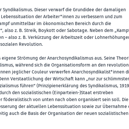
r Syndikalismus. Dieser verwarf die Grundidee der damaligen
ie Lebenssituation der Arbeiter*innen zu verbessern und zum
nkampf unmittelbar im ökonomischen Bereich durch die
n“, also z. B. Streik, Boykott oder Sabotage. Neben dem „Kamp
n – also z. B. Verkürzung der Arbeitszeit oder Lohnerhöhunge
 sozialen Revolution.
ls eigene Strömung der Anarchosyndikalismus aus. Seine Theor
alismus, während sich die Organisationsform an den revolutio
nnen jeglicher Couleur verwerfen Anarchosyndi­kalis­t*in­nen d
 Denn Verstaatlichung der Wirtschaft kann „nur zur schlimmst
ialismus führen“ (Prinzipienerklärung des Syndikalismus, 1919)
durch den sozialistischen (Einparteien-)Staat erstreben
r föderalistisch von unten nach oben organisiert sein soll. Die
esserung der aktuellen Lebenssituation sowie zur Übernahme 
itig auch die Basis der Organisation der neuen sozialistischen