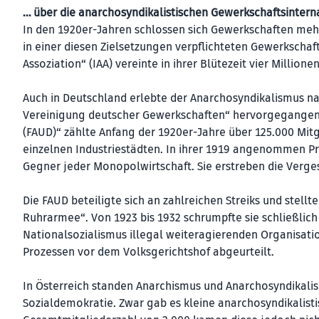
… über die anarchosyndika­listischen Gewerkschafts­intern
In den 1920er-Jahren schlossen sich Gewerkschaften meh
in einer diesen Zielsetzungen verpflichteten Gewerkschaf
Assoziation“ (IAA) vereinte in ihrer Blütezeit vier Millione
Auch in Deutschland erlebte der Anarchosyndikalismus na
Vereinigung deutscher Gewerkschaften“ hervorgegangene 
(FAUD)“ zählte Anfang der 1920er-Jahre über 125.000 Mi
einzelnen Industriestädten. In ihrer 1919 angenommen Prin
Gegner jeder Monopolwirtschaft. Sie erstreben die Verges
Die FAUD beteiligte sich an zahlreichen Streiks und stell
Ruhrarmee“. Von 1923 bis 1932 schrumpfte sie schließlich
Nationalsozialismus illegal weiteragierenden Organisat
Prozessen vor dem Volksgerichtshof abgeurteilt.
In Österreich standen Anarchismus und Anarchosyndikalis
Sozialdemokratie. Zwar gab es kleine anarchosyndikalis