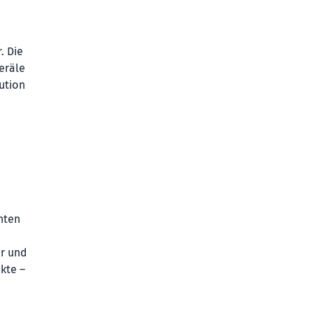
. Die
eräle
ution
nten
er und
kte –