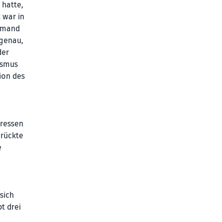
 hatte,
 war in
iemand
 genau,
der
ismus
ion des
eressen
drückte
e
sich
t drei