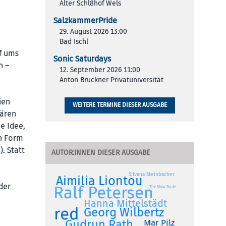
Alter Schl8hof Wels
SalzkammerPride
29. August 2026 13:00
Bad Ischl
f ums
Sonic Saturdays
n –
12. September 2026 11:00
Anton Bruckner Privatuniversität
ien
WEITERE TERMINE DIESER AUSGABE
nären
ie Idee,
en Form
. Statt
AUTOR:INNEN DIESER AUSGABE
Silvana Steinbacher
Aimilia Liontou
der
Ralf Petersen
The Slow Dude
Hanna Mittelstädt
red
Georg Wilbertz
Gudrun Rath
Mar Pilz