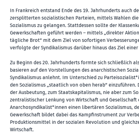
In Frankreich entstand Ende des 19. Jahrhunderts auch de
zersplitterten sozialistischen Parteien, mittels Wahlen d
Sozialismus zu gelangen. Stattdessen sollte der Klasse
Gewerkschaften geführt werden – mittels „direkter Aktio
tägliche Brot“ mit dem Ziel von sofortigen Verbesserunge
verfolgte der Syndikalismus darüber hinaus das Ziel einer
Zu Beginn des 20. Jahrhunderts formte sich schließlich a
basieren auf den Vorstellungen des anarchistischen Sozi
Syndikalismus anlehnt. Im Unterschied zu Parteisozialist*i
den Sozialismus „staatlich von oben herab“ einzuführen.
der Ausbeutung, zum Staatskapitalismus, nie aber zum Soz
zentralistischer Lenkung von Wirtschaft und Gesellschaft 
Anarchosyndikalist*innen einen libertären Sozialismus, de
Gewerkschaft bildet dabei das Kampfinstrument zur Verb
Produktionsmittel in der sozialen Revolution und gleichze
Wirtschaft.