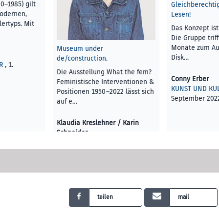
0–1985) gilt
Gleichberechti
modernen,
Lesen!
lertyps. Mit
Das Konzept ist
Die Gruppe triff
Monate zum Au
Museum under
Disk…
de/construction.
R
, 1.
Die Ausstellung What the fem?
Conny Erber
Feministische Interventionen &
KUNST UND KU
Positionen 1950 –2022 lässt sich
September 202
auf e…
Klaudia Kreslehner / Karin
Schneider
KUNST UND KULTUR
, 1.
September 2022
teilen
mail