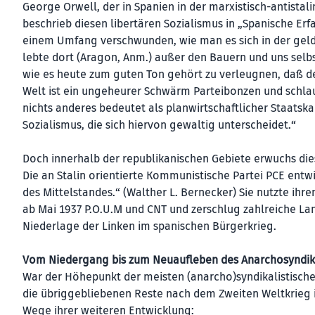
George Orwell, der in Spanien in der marxistisch-antista
beschrieb diesen libertären Sozialismus in „Spanische Er
einem Umfang verschwunden, wie man es sich in der geld
lebte dort (Aragon, Anm.) außer den Bauern und uns selbs
wie es heute zum guten Ton gehört zu verleugnen, daß der
Welt ist ein ungeheurer Schwärm Parteibonzen und schlau
nichts anderes bedeutet als planwirtschaftlicher Staatsk
Sozialismus, die sich hiervon gewaltig unterscheidet.“
Doch innerhalb der republikanischen Gebiete erwuchs die
Die an Stalin orientierte Kommunistische Partei PCE entwi
des Mittelstandes.“ (Walther L. Bernecker) Sie nutzte ihr
ab Mai 1937 P.O.U.M und CNT und zerschlug zahlreiche Lan
Niederlage der Linken im spanischen Bürgerkrieg.
Vom Niedergang bis zum Neuaufleben des Anarchosyndik
War der Höhepunkt der meisten (anarcho)syndikalistische
die übriggebliebenen Reste nach dem Zweiten Weltkrieg i
Wege ihrer weiteren Entwicklung: