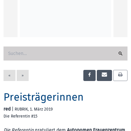
„Wir s
LINZ F
digita
das E
Roman
KUNST
«
»
Preisträgerinnen
red
|
RUBRIK
, 1. März 2019
Die Referentin #15
Die Referentin
gratuliert dem
Autonomen Frauenzentrum