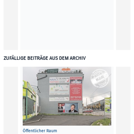
„Wir s
ZUFÄLLIGE BEITRÄGE AUS DEM ARCHIV
LINZ F
digita
das E
Roman
KUNST
Öffentlicher Raum