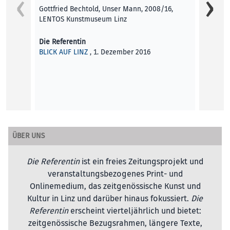
Gottfried Bechtold, Unser Mann, 2008/16,
LENTOS Kunstmuseum Linz
Die Referentin
BLICK AUF LINZ
, 1. Dezember 2016
Thank 
Linz ha
storie
again 
ÜBER UNS
Aileen
KUNST
Die Referentin
ist ein freies Zeitungsprojekt und
veranstaltungsbezogenes Print- und
Onlinemedium, das zeitgenössische Kunst und
Kultur in Linz und darüber hinaus fokussiert.
Die
Referentin
erscheint vierteljährlich und bietet:
zeitgenössische Bezugsrahmen, längere Texte,