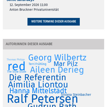
12. September 2026 11:00
Anton Bruckner Privatuniversität
WEITERE TERMINE DIESER AUSGABE
AUTOR:INNEN DIESER AUSGABE
Georg Wilbertz
Thomas Philipp
red
Mar Pilz
Terri Frühling
Aileen Derieg
The Slow Dude
Die Referentin
Aimilia Liontou
Hanna Mittelstädt
Ralf Petersen
Silvana Steinbacher
Gudrun Rath