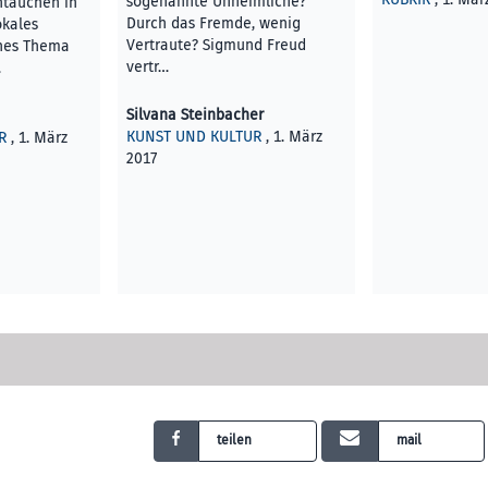
sogenannte Unheimliche?
ntauchen in
Durch das Fremde, wenig
okales
Vertraute? Sigmund Freud
ches Thema
vertr…
…
Silvana Steinbacher
KUNST UND KULTUR
, 1. März
R
, 1. März
2017
teilen
mail