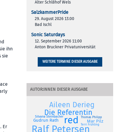
Alter Schl8hof Wels
SalzkammerPride
29. August 2026 13:00
Bad Ischl
Sonic Saturdays
12. September 2026 11:00
nd
Anton Bruckner Privatuniversität
ie ihn
 sie
WEITERE TERMINE DIESER AUSGABE
race
AUTOR:INNEN DIESER AUSGABE
arly
Aileen Derieg
Die Referentin
red
Silvana Steinbacher
Thomas Philipp
Gudrun Rath
Mar Pilz
Terri Frühling
Ralf Petersen
. Er