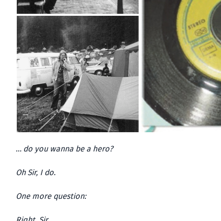
… do you wanna be a hero?
Oh Sir, I do.
One more question:
Right, Sir.