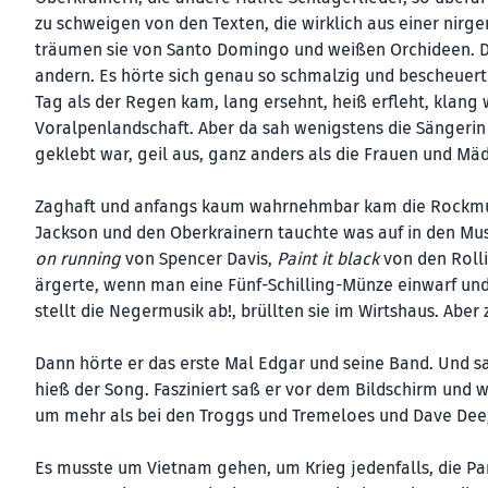
zu schweigen von den Texten, die wirklich aus einer ni
träumen sie von Santo Domingo und weißen Orchideen. Di
andern. Es hörte sich genau so schmalzig und bescheuert
Tag als der Regen kam, lang ersehnt, heiß erfleht, klang 
Voralpenlandschaft. Aber da sah wenigstens die Sängerin
geklebt war, geil aus, ganz anders als die Frauen und Mä
Zaghaft und anfangs kaum wahrnehmbar kam die Rockmusi
Jackson und den Oberkrainern tauchte was auf in den Mu
on running
von Spencer Davis,
Paint it black
von den Rollin
ärgerte, wenn man eine Fünf-Schilling-Münze einwarf und
stellt die Negermusik ab!, brüllten sie im Wirtshaus. Abe
Dann hörte er das erste Mal Edgar und seine Band. Und s
hieß der Song. Fasziniert saß er vor dem Bildschirm und w
um mehr als bei den Troggs und Tremeloes und Dave Dee, 
Es musste um Vietnam gehen, um Krieg jedenfalls, die Pan