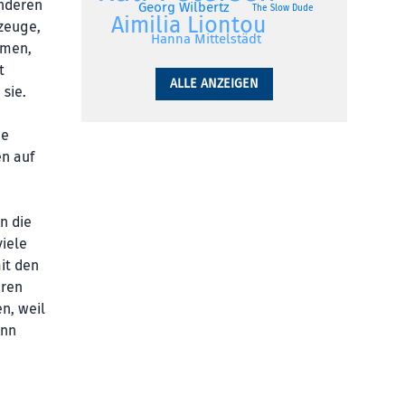
anderen
Georg Wilbertz
The Slow Dude
Aimilia Liontou
gzeuge,
Hanna Mittelstädt
mmen,
t
ALLE ANZEIGEN
sie.
ie
en auf
n die
viele
it den
eren
n, weil
ann