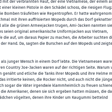
d mit der verbrannten Haut, der eine Vietnamese, der einem 
einer kleinen Pistole in den Schädel schoss, die riesigen Flu
 die Bomben träufelten wie Regentropfen. Er hatte wahrgeno
mal mit ihren auffrisierten Mopeds durch das Dorf geknatter
l alle die grünen Armeejacken trugen, Ami-Jacken nannten sie 
s seien original amerikanische Uniformjacken aus Vietnam,
e die auf, um daraus Papier zu machen, die Arbeiter suchten d
 der Hand. Da, sagten die Burschen auf den Mopeds und zeigt
als junger Mensch in einem Dorf lebte. Die Vietnamesen ware
ren Country Joe-Jacken waren auf der richtigen Seite. Warum 
 genäht und etliche die Tanks ihrer Mopeds und ihre Helme m
das irritierte keinen, die Rocker nicht, und auch nicht die jüng
sich sogar die Väter irgendwie klammheimlich zu freuen schiene
 die Amerikaner, denen sie sich ergeben hatten müssen, die d
ädchen vögelten, denen ihre Kinder um Kaugummi bettelnd