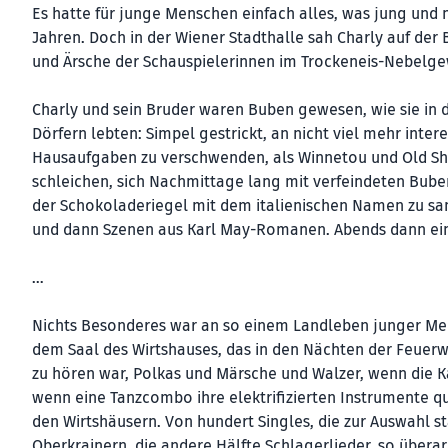
Es hatte für junge Menschen einfach alles, was jung und 
Jahren. Doch in der Wiener Stadthalle sah Charly auf der
und Ärsche der Schauspielerinnen im Trockeneis-Nebelg
Charly und sein Bruder waren Buben gewesen, wie sie in 
Dörfern lebten: Simpel gestrickt, an nicht viel mehr inter
Hausaufgaben zu verschwenden, als Winnetou und Old Sha
schleichen, sich Nachmittage lang mit verfeindeten Bub
der Schokoladeriegel mit dem italienischen Namen zu samm
und dann Szenen aus Karl May-Romanen. Abends dann ein
…
Nichts Besonderes war an so einem Landleben junger Mens
dem Saal des Wirtshauses, das in den Nächten der Feuer
zu hören war, Polkas und Märsche und Walzer, wenn die Kap
wenn eine Tanzcombo ihre elektrifizierten Instrumente q
den Wirtshäusern. Von hundert Singles, die zur Auswahl s
Oberkrainern, die andere Hälfte Schlagerlieder, so übera