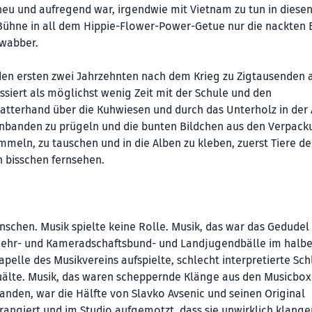
neu und aufregend war, irgendwie mit Vietnam zu tun in diese
 Bühne in all dem Hippie-Flower-Power-Getue nur die nackten 
ewabber.
den ersten zwei Jahrzehnten nach dem Krieg zu Zigtausenden 
essiert als möglichst wenig Zeit mit der Schule und den
tterhand über die Kuhwiesen und durch das Unterholz in der 
enbanden zu prügeln und die bunten Bildchen aus den Verpac
eln, zu tauschen und in die Alben zu kleben, zuerst Tiere de
 bisschen fernsehen.
chen. Musik spielte keine Rolle. Musik, das war das Gedudel
wehr- und Kameradschaftsbund- und Landjugendbälle im halbe
elle des Musikvereins aufspielte, schlecht interpretierte Sch
uälte. Musik, das waren scheppernde Klänge aus den Musicbox
tanden, war die Hälfte von Slavko Avsenic und seinen Original
rrangiert und im Studio aufgemotzt, dass sie unwirklich klange