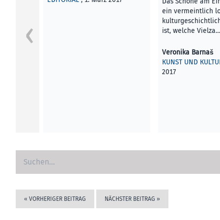
Das Schöne am Ei
ein vermeintlich l
kulturgeschichtli
ist, welche Vielza
Veronika Barnaš
KUNST UND KULTU
2017
«
VORHERIGER BEITRAG
NÄCHSTER BEITRAG
»