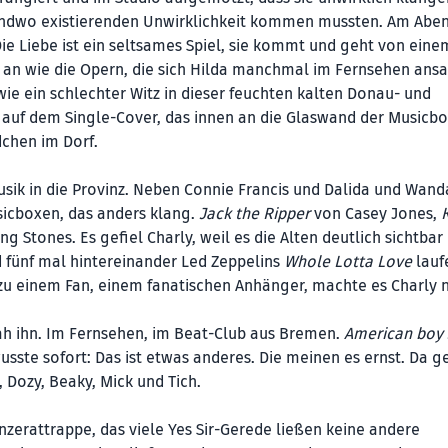
rgendwo existierenden Unwirklichkeit kommen mussten. Am Abe
e Liebe ist ein seltsames Spiel, sie kommt und geht von ein
 an wie die Opern, die sich Hilda manchmal im Fernsehen ans
wie ein schlechter Witz in dieser feuchten kalten Donau- und
 auf dem Single-Cover, das innen an die Glaswand der Musicb
dchen im Dorf.
k in die Provinz. Neben Connie Francis und Dalida und Wand
sicboxen, das anders klang.
Jack the Ripper
von Casey Jones,
g Stones. Es gefiel Charly, weil es die Alten deutlich sichtbar
 fünf mal hintereinander Led Zeppelins
Whole Lotta Love
laufe
r zu einem Fan, einem fanatischen Anhänger, machte es Charly n
ah ihn. Im Fernsehen, im Beat-Club aus Bremen.
American boy 
usste sofort: Das ist etwas anderes. Die meinen es ernst. Da g
Dozy, Beaky, Mick und Tich.
zerattrappe, das viele Yes Sir-Gerede ließen keine andere