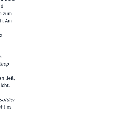
nd
em zum
ah. Am
ox
a
Keep
n ließ,
icht.
soldier
eht es