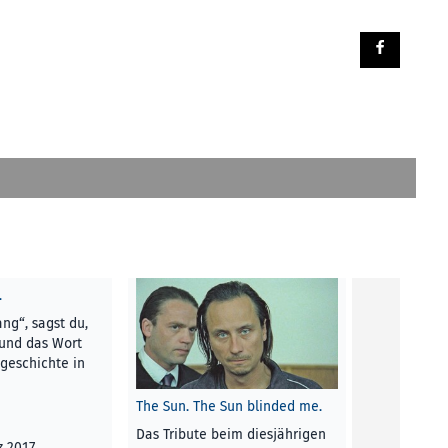
…
Theorie sag
ng“, sagst du,
„Übergang o
 und das Wort
müssen dan
geschichte in
oder parad
suchen, nac
The Sun. The Sun blinded me.
Lisa Spalt
Das Tribute beim diesjährigen
z 2017
RUBRIK
, 1. 