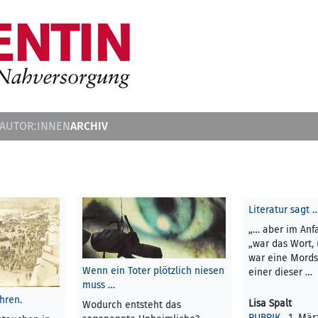
ARCHIV
 AUTOR:INNEN
Literatur sagt 
„… aber im Anfa
„war das Wort,
war eine Mords
Wenn ein Toter plötzlich niesen
einer dieser …
muss …
hren.
Lisa Spalt
Wodurch entsteht das
RUBRIK
, 1. Mär