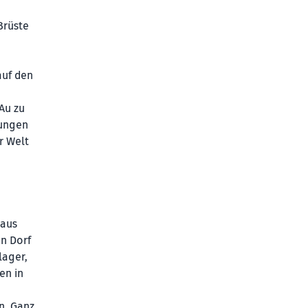
n
Brüste
auf den
Au zu
kungen
r Welt
 aus
n Dorf
lager,
en in
n. Ganz