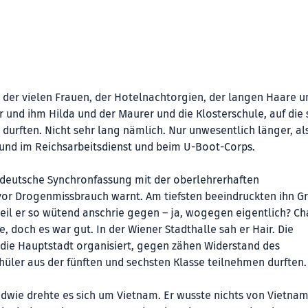
 der vielen Frauen, der Hotelnachtorgien, der langen Haare u
r und ihm Hilda und der Maurer und die Klosterschule, auf die s
 durften. Nicht sehr lang nämlich. Nur unwesentlich länger, als
 und im Reichsarbeitsdienst und beim U-Boot-Corps.
 deutsche Synchronfassung mit der oberlehrerhaften
or Drogenmissbrauch warnt. Am tiefsten beeindruckten ihn G
weil er so wütend anschrie gegen – ja, wogegen eigentlich? Ch
doch es war gut. In der Wiener Stadthalle sah er Hair. Die
 die Hauptstadt organisiert, gegen zähen Widerstand des
hüler aus der fünften und sechsten Klasse teilnehmen durften.
dwie drehte es sich um Vietnam. Er wusste nichts von Vietnam