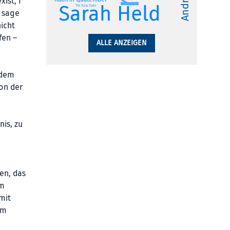
ist, I
Sarah Held
The Slow Dude
h sage
nicht
fen –
ALLE ANZEIGEN
 dem
von der
e
is, zu
en, das
im
mit
im