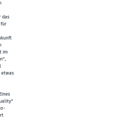
n
r das
 für
ukunft
n
t im
n“,
t
n etwas
Zines
uality“
to-
rt