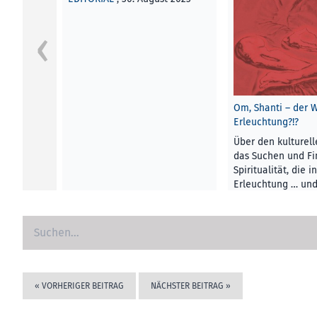
Om, Shanti – der 
Erleuchtung?!?
Über den kulturel
das Suchen und F
Spiritualität, die i
Erleuchtung … un
Conny Erber
KUNST UND KULTU
2023
«
VORHERIGER BEITRAG
NÄCHSTER BEITRAG
»