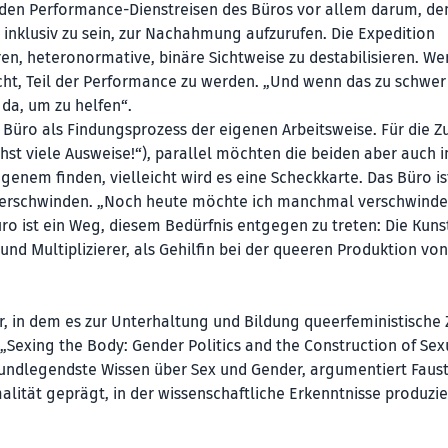
i den Performance-Dienstreisen des Büros vor allem darum, de
 inklusiv zu sein, zur Nachahmung aufzurufen. Die Expedition
en, heteronormative, binäre Sichtweise zu destabilisieren. We
eicht, Teil der Performance zu werden. „Und wenn das zu schwer
 da, um zu helfen“.
Büro als Findungsprozess der eigenen Arbeitsweise. Für die Z
hst viele Ausweise!“), parallel möchten die beiden aber auch i
igenem finden, vielleicht wird es eine Scheckkarte. Das Büro is
 Verschwinden. „Noch heute möchte ich manchmal verschwinde
ro ist ein Weg, diesem Bedürfnis entgegen zu treten: Die Kuns
nd Multiplizierer, als Gehilfin bei der queeren Produktion vo
er, in dem es zur Unterhaltung und Bildung queerfeministische 
 „Sexing the Body: Gender Politics and the Construction of Sex
grundlegendste Wissen über Sex und Gender, argumentiert Faus
malität geprägt, in der wissenschaftliche Erkenntnisse produzie