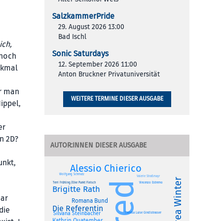
SalzkammerPride
29. August 2026 13:00
Bad Ischl
ich,
Sonic Saturdays
 noch
12. September 2026 11:00
rkmal
Anton Bruckner Privatuniversität
or man
WEITERE TERMINE DIESER AUSGABE
ippel,
er
in 2D?
AUTOR:INNEN DIESER AUSGABE
unkt,
Alessio Chierico
Wolfgang Schmutz
Valerie Straßmayr
Andrea Winter
red
Terri Frühling/Elke Punkt Fleisch
Vincenzo Estremo
Brigitte Rath
nar
Romana Bund
Die Referentin
die
Silvana Steinbacher
Theresa Luise Gindlstrasser
Kathrin Quatember