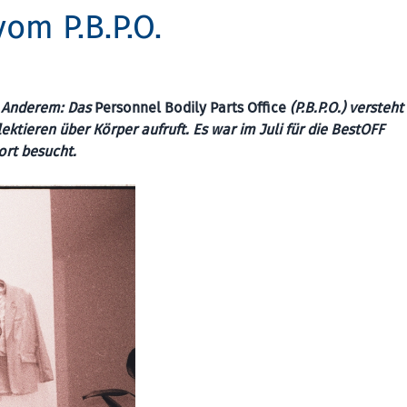
om P.B.P.O.
s Anderem: Das
Personnel Bodily Parts Office
(P.B.P.O.) versteht
ktieren über Körper aufruft. Es war im Juli für die BestOFF
ort besucht.