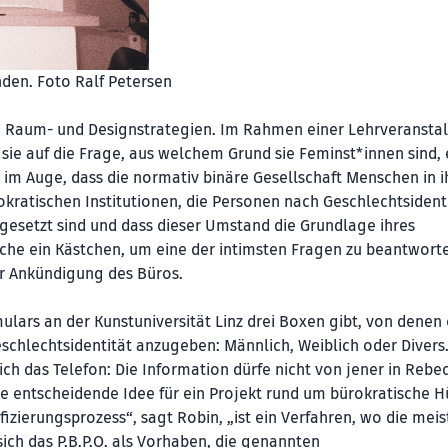
nden. Foto Ralf Petersen
n Raum- und Designstrategien. Im Rahmen einer Lehrveransta
sie auf die Frage, aus welchem Grund sie Feminst*innen sind, 
im Auge, dass die normativ binäre Gesellschaft Menschen in i
kratischen Institutionen, die Personen nach Geschlechtsidenti
gesetzt sind und dass dieser Umstand die Grundlage ihres
che ein Kästchen, um eine der intimsten Fragen zu beantworten
r Ankündigung des Büros.
lars an der Kunstuniversität Linz drei Boxen gibt, von denen 
chlechtsidentität anzugeben: Männlich, Weiblich oder Divers
h das Telefon: Die Information dürfe nicht von jener in Rebe
 entscheidende Idee für ein Projekt rund um bürokratische H
ifizierungsprozess“, sagt Robin, „ist ein Verfahren, wo die mei
ch das P.B.P.O. als Vorhaben, die genannten