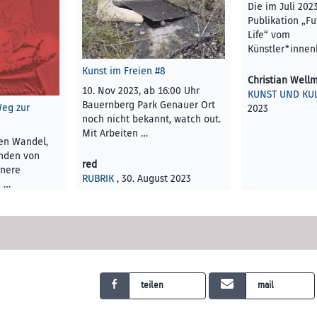
Die im Juli 202
Publikation „Fu
Life“ vom
Künstler*innen
Kunst im Freien #8
Christian Well
10. Nov 2023, ab 16:00 Uhr
KUNST UND KU
Bauernberg Park Genauer Ort
Weg zur
2023
noch nicht bekannt, watch out.
Mit Arbeiten …
len Wandel,
inden von
red
nnere
RUBRIK
, 30. August 2023
d …
R
, 30. August
teilen
mail