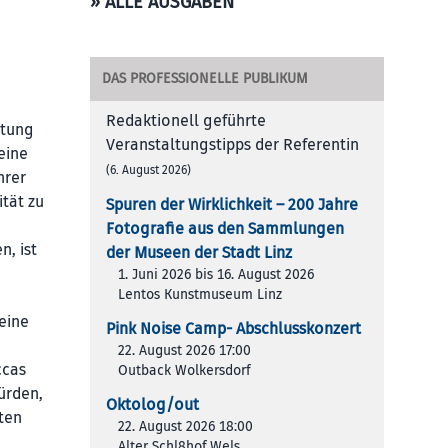
» ALLE AUSGABEN
DAS PROFESSIONELLE PUBLIKUM
Redaktionell geführte
ltung
Veranstaltungstipps der Referentin
eine
(6. August 2026)
hrer
tät zu
Spuren der Wirklichkeit – 200 Jah­re
Foto­gra­fie aus den Samm­lun­gen
, ist
der Muse­en der Stadt Linz
1. Juni 2026 bis 16. August 2026
Lentos Kunstmuseum Linz
eine
Pink Noise Camp- Abschlusskonzert
.
22. August 2026 17:00
ccas
Outback Wolkersdorf
ürden,
Oktolog/out
sten
22. August 2026 18:00
Alter Schl8hof Wels