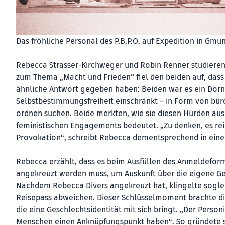
Das fröhliche Personal des P.B.P.O. auf Expedition in Gmu
Rebecca Strasser-Kirchweger und Robin Renner studiere
zum Thema „Macht und Frieden“ fiel den beiden auf, dass 
ähnliche Antwort gegeben haben: Beiden war es ein Dorn 
Selbstbestimmungsfreiheit einschränkt – in Form von büro
ordnen suchen. Beide merkten, wie sie diesen Hürden aus
feministischen Engagements bedeutet. „Zu denken, es rei
Provokation“, schreibt Rebecca dementsprechend in eine
Rebecca erzählt, dass es beim Ausfüllen des Anmeldeformu
angekreuzt werden muss, um Auskunft über die eigene Ges
Nachdem Rebecca Divers angekreuzt hat, klingelte sogleic
Reisepass abweichen. Dieser Schlüsselmoment brachte die
die eine Geschlechtsidentität mit sich bringt. „Der Person
Menschen einen Anknüpfungspunkt haben“. So gründete si