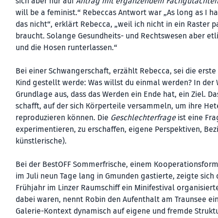
sich aber nur auf
Antrag mit ergänzendem Fachgutachte
will be a feminist.“ Rebeccas Antwort war „As long as I ha
das nicht“, erklärt Rebecca, „weil ich nicht in ein Raster
braucht. Solange Gesundheits- und Rechtswesen aber etl
und die Hosen runterlassen.“
Bei einer Schwangerschaft, erzählt Rebecca, sei die erst
Kind gestellt werde: Was willst du einmal werden? In der 
Grundlage aus, dass das Werden ein Ende hat, ein Ziel. D
schafft, auf der sich Körperteile versammeln, um ihre Hete
reproduzieren können. Die
Geschlechterfrage
ist eine Fr
experimentieren, zu erschaffen, eigene Perspektiven, Be
künstlerische).
Bei der BestOFF Sommerfrische, einem Kooperationsforma
im Juli neun Tage lang in Gmunden gastierte, zeigte sich 
Frühjahr im Linzer Raumschiff ein Minifestival organisie
dabei waren, nennt Robin den Aufenthalt am Traunsee ein
Galerie-Kontext dynamisch auf eigene und fremde Strukt