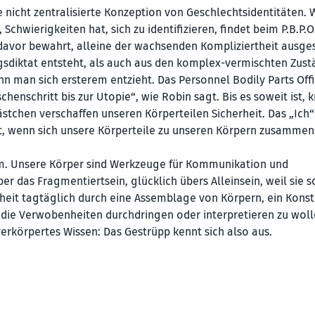
ne nicht zentralisierte Konzeption von Geschlechtsidentitäten. 
 Schwierigkeiten hat, sich zu identifizieren, findet beim P.B.P.O
 davor bewahrt, alleine der wachsenden Kompliziertheit ausge
gsdiktat entsteht, als auch aus den komplex-vermischten Zus
 man sich ersterem entzieht. Das Personnel Bodily Parts Offi
chenschritt bis zur Utopie“, wie Robin sagt. Bis es soweit ist, 
stchen verschaffen unseren Körperteilen Sicherheit. Das „Ich“ 
teht, wenn sich unsere Körperteile zu unseren Körpern zusammen
ium. Unsere Körper sind Werkzeuge für Kommunikation und
ber das Fragmentiertsein, glücklich übers Alleinsein, weil sie s
heit tagtäglich durch eine Assemblage von Körpern, ein Konst
 die Verwobenheiten durchdringen oder interpretieren zu woll
verkörpertes Wissen: Das Gestrüpp kennt sich also aus.