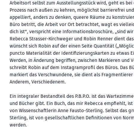
Arbeitsort selbst zum Ausstellungsstück wird, geht es be
Prozess nach außen zu kehren, möglichst barrierefrei und
appelliert, anders zu denken, queere Räume zu konstruier
Büro betritt, die Arbeit vor Ort betrachtet, wagt es viell
dich ist“, verspricht eine Informationsbroschüre, „sind wir
Rebecca Strasser-Kirchweger und Robin Renner dient das 
wünscht sich Robin auf der einen Seite Quantität („Möglic
puncto Materialität der Identifizierungskarten zu etwas E
Werden, in Änderung begriffen, zwischen Markieren und
schreibt Robin auf dem Instagramprofil des Büros. Das Bü
markiert das Verschwundene, sie dient als Fragmentierer u
Anderem, Verschiedenem.
Ein integraler Bestandteil des P.B.P.O. ist das Wartezimm
und Bücher gibt. Ein Buch, das mir Rebecca empfiehlt, ist
von Wissenschaftlerin Anne Fausto-Sterling. Selbst das 
Sterling, ist von gesellschaftlichen Definitionen von Nor
werden.