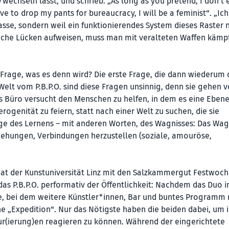
n
wechseln lässt, und schrieb: „As long as you pretend, I don’t ex
ve to drop my pants for bureaucracy, I will be a feminist“. „Ic
 passe, sondern weil ein funktionierendes System dieses Raster 
iche Lücken aufweisen, muss man mit veralteten Waffen kämp
e Frage, was es denn wird? Die erste Frage, die dann wiederum
Welt vom P.B.P.O. sind diese Fragen unsinnig, denn sie gehen 
as Büro versucht den Menschen zu helfen, in dem es eine Eben
rogenität zu feiern, statt nach einer Welt zu suchen, die sie
age des Lernens – mit anderen Worten, des Wagnisses: Das Wagn
ziehungen, Verbindungen herzustellen (soziale, amouröse,
t der Kunstuniversität Linz mit den Salzkammergut Festwoch
das P.B.P.O. performativ der Öffentlichkeit: Nachdem das Duo 
rte, bei dem weitere Künstler*innen, Bar und buntes Programm 
e „Expedition“. Nur das Nötigste haben die beiden dabei, um 
ur(ierung)en reagieren zu können. Während der eingerichtete