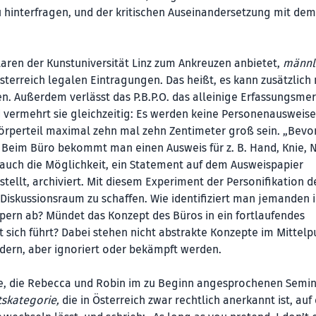
hinterfragen, und der kritischen Auseinandersetzung mit dem
laren der Kunstuniversität Linz zum Ankreuzen anbietet,
männl
Österreich legalen Eintragungen. Das heißt, es kann zusätzlich
n. Außerdem verlässt das P.B.P.O. das alleinige Erfassungsme
nd vermehrt sie gleichzeitig: Es werden keine Personenausweise
 Körperteil maximal zehn mal zehn Zentimeter groß sein. „Bev
 Beim Büro bekommt man einen Ausweis für z. B. Hand, Knie, N
uch die Möglichkeit, ein Statement auf dem Ausweispapier
tellt, archiviert. Mit diesem Experiment der Personifikation d
Diskussionsraum zu schaffen. Wie identifiziert man jemanden 
rpern ab? Mündet das Konzept des Büros in ein fortlaufendes
 sich führt? Dabei stehen nicht abstrakte Konzepte im Mittelp
dern, aber ignoriert oder bekämpft werden.
gabe, die Rebecca und Robin im zu Beginn angesprochenen Semi
tskategorie,
die in Österreich zwar rechtlich anerkannt ist, auf 