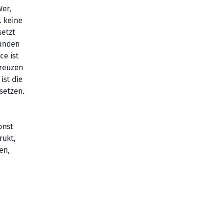
Wer,
. keine
setzt
tänden
ce ist
kreuzen
ist die
setzen.
onst
rukt,
en,