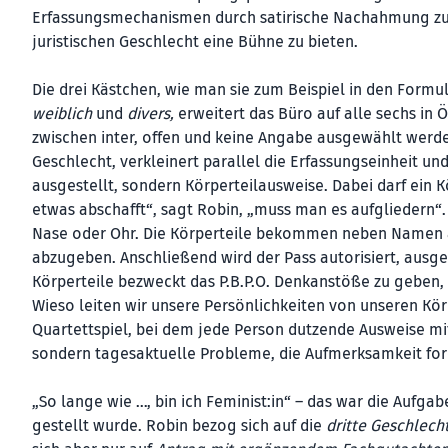
Erfassungsmechanismen durch satirische Nachahmung zu 
juristischen Geschlecht eine Bühne zu bieten.
Die drei Kästchen, wie man sie zum Beispiel in den Formu
weiblich
und
divers,
erweitert das Büro auf alle sechs in 
zwischen inter, offen und keine Angabe ausgewählt werde
Geschlecht, verkleinert parallel die Erfassungseinheit u
ausgestellt, sondern Körperteilausweise. Dabei darf ein
etwas abschafft“, sagt Robin, „muss man es aufgliedern“.
Nase oder Ohr. Die Körperteile bekommen neben Namen a
abzugeben. Anschließend wird der Pass autorisiert, ausges
Körperteile bezweckt das P.B.P.O. Denkanstöße zu geben, 
Wieso leiten wir unsere Persönlichkeiten von unseren Kö
Quartettspiel, bei dem jede Person dutzende Ausweise mit
sondern tagesaktuelle Probleme, die Aufmerksamkeit for
„So lange wie …, bin ich Feminist:in“ – das war die Auf
gestellt wurde. Robin bezog sich auf die
dritte Geschlech