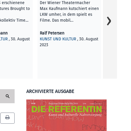
3 erschienene
Der Wiener Theatermacher
Beim Perspe
tures Brought to
Max Kaufmann kutschiert einen
Attersee wu
LKW umher, in dem spielt es
Dorfhotel At
kollektiv Time…
Filme. Das mobil…
das im Ort 
mann
Ralf Petersen
Ralf Peterse
LTUR
, 30. August
KUNST UND KULTUR
, 30. August
KUNST UND 
2023
2023
ARCHIVIERTE AUSGABE