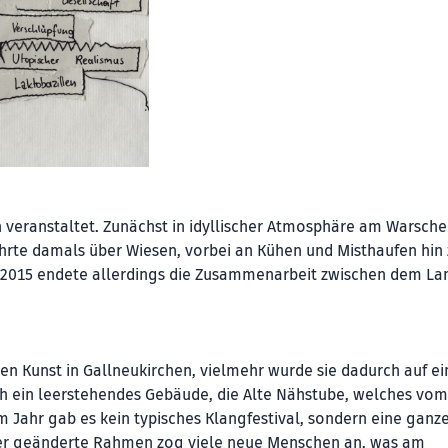
hen veranstaltet. Zunächst in idyl­lischer Atmosphäre am Warsch
hrte damals über Wiesen, vorbei an Kühen und Misthaufen hin 
r 2015 endete allerdings die Zusammenarbeit zwischen dem La
n Kunst in Gallneukirchen, vielmehr wurde sie dadurch auf ei
h ein leerstehendes Gebäude, die Alte Nähstube, welches vom
m Jahr gab es kein typisches Klangfestival, sondern eine ganz
er geänderte Rahmen zog viele neue Menschen an, was am