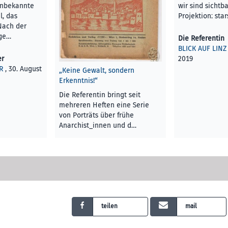
unbekannte
wir sind sichtba
l, das
Projektion: star
Nach der
ge…
Die Referentin
BLICK AUF LINZ
er
2019
R
, 30. August
„Keine Gewalt, sondern
Erkenntnis!“
Die Referentin bringt seit
mehreren Heften eine Serie
von Porträts über frühe
Anarchist_innen und d…
Andreas Gautsch
KUNST UND KULTUR
, 30. August
2019
teilen
mail