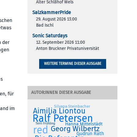
Alter Schl8hof Wels
SalzkammerPride
29. August 2026 13:00
ischen
Bad Ischl
etwas
Sonic Saturdays
n der
12. September 2026 11:00
Anton Bruckner Privatuniversität
ngen
WEITERE TERMINE DIESER AUSGABE
as
AUTOR:INNEN DIESER AUSGABE
n, für
Silvana Steinbacher
Band im
Aimilia Liontou
Ralf Petersen
Hanna Mittelstädt
Terri Frühling
red
Georg Wilbertz
Gudrun Rath