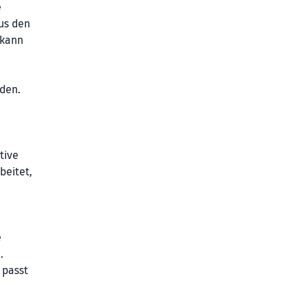
e
us den
 kann
rden.
tive
beitet,
e
.
 passt