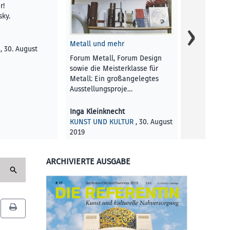
Forum Metal
r!
sowie die Me
sky.
Metall: Ein
Ausstellung
Metall und mehr
, 30. August
Forum Metall, Forum Design
Stefan Bran
sowie die Meisterklasse für
KUNST UND 
Metall: Ein großangelegtes
2019
Ausstellungsproje…
Inga Kleinknecht
KUNST UND KULTUR
, 30. August
2019
ARCHIVIERTE AUSGABE