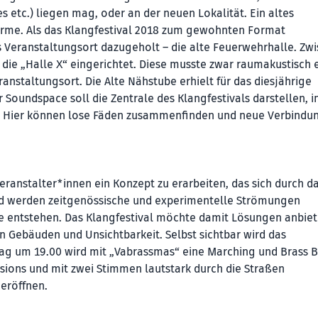
etc.) liegen mag, oder an der neuen Lokalität. Ein altes
rme. Als das Klangfestival 2018 zum gewohnten Format
 Veranstaltungsort dazugeholt – die alte Feuerwehrhalle. Zw
die „Halle X“ eingerichtet. Diese musste zwar raumakustisch 
anstaltungsort. Die Alte Nähstube erhielt für das diesjährige
Soundspace soll die Zentrale des Klangfestivals darstellen, i
nn. Hier können lose Fäden zusammenfinden und neue Verbindu
ranstalter*innen ein Konzept zu erarbeiten, das sich durch d
nd werden zeitgenössische und experimentelle Strömungen
entstehen. Das Klangfestival möchte damit Lösungen anbiete
n Gebäuden und Unsichtbarkeit. Selbst sichtbar wird das
itag um 19.00 wird mit „Vabrassmas“ eine Marching und Brass 
sions und mit zwei Stimmen lautstark durch die Straßen
eröffnen.