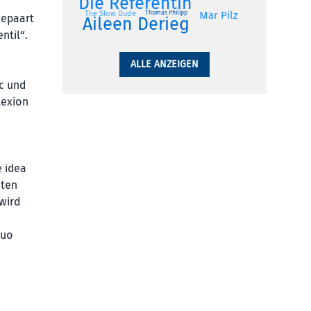
Die Referentin
Thomas Philipp
The Slow Dude
Mar Pilz
gepaart
Aileen Derieg
ntil“.
ALLE ANZEIGEN
c und
lexion
e idea
eten
wird
Duo