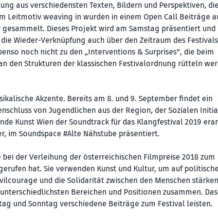
lung aus verschiedensten Texten, Bildern und Perspektiven, di
em Leitmotiv weaving in wurden in einem Open Call Beiträge a
atur gesammelt. Dieses Projekt wird am Samstag präsentiert und
d die Wieder-Verknüpfung auch über den Zeitraum des Festivals
enso noch nicht zu den „Interventions & Surprises“, die beim
an den Strukturen der klassischen Festivalordnung rütteln we
ikalische Akzente. Bereits am 8. und 9. September findet ein
schluss von Jugendlichen aus der Region, der Sozialen Initia
nde Kunst Wien der Soundtrack für das Klangfestival 2019 erar
, im Soundspace #Alte Nähstube präsentiert.
e bei der Verleihung der österreichischen Filmpreise 2018 zum
erufen hat. Sie verwenden Kunst und Kultur, um auf politisch
Zivilcourage und die Solidarität zwischen den Menschen stärken
 unterschiedlichsten Bereichen und Positionen zusammen. Das
ag und Sonntag verschiedene Beiträge zum Festival leisten.