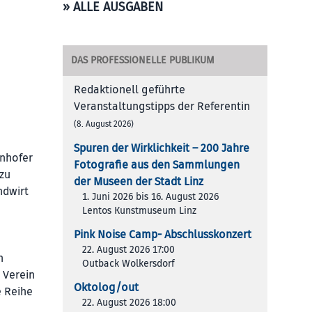
» ALLE AUSGABEN
DAS PROFESSIONELLE PUBLIKUM
Redaktionell geführte
Veranstaltungstipps der Referentin
(8. August 2026)
Spuren der Wirklichkeit – 200 Jah­re
enhofer
Foto­gra­fie aus den Samm­lun­gen
zu
der Muse­en der Stadt Linz
ndwirt
1. Juni 2026 bis 16. August 2026
Lentos Kunstmuseum Linz
Pink Noise Camp- Abschlusskonzert
22. August 2026 17:00
n
Outback Wolkersdorf
 Verein
Oktolog/out
e Reihe
22. August 2026 18:00