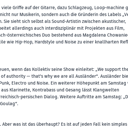
 viele Griffe auf der Gitarre, dazu Schlagzeug, Loop-machine 
 nicht nur Musikerin, sondern auch die Gründerin des Labels „Ve
 Sie sieht sich selbst als Sound-Artistin zwischen akustischer,
eitet allerdings auch interdisziplinär mit Projekten aus Film,
nisch-österreichisches Duo bestehend aus Magdalena Chowanie
tile wie Hip-Hop, Hardstyle und Noise zu einer knallharten Ref
euen, wenn das Kollektiv seine Show einleitet: „We support th
 of authority — that’s why we are all Ausländer“. Ausländer bi
 Punk, Electro und Noise. Ein weiterer Höhepunkt am Samstag 
aus Klarinette, Kontrabass und Gesang lässt Klangwelten
reichisch-persischen Dialog. Weitere Auftritte am Samstag: „
 Goulag“.
 Aber was ist das überhaupt? Es ist auf jeden Fall kein simples