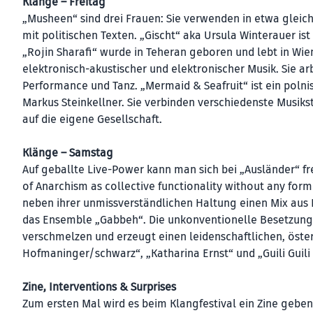
Klänge – Freitag
„Musheen“ sind drei Frauen: Sie verwenden in etwa gleich
mit politischen Texten. „Gischt“ aka Ursula Winterauer ist
„Rojin Sharafi“ wurde in Teheran geboren und lebt in Wien.
elektronisch-akustischer und elektronischer Musik. Sie arb
Performance und Tanz. „Mermaid & Seafruit“ ist ein pol
Markus Steinkellner. Sie verbinden verschiedenste Musiks
auf die eigene Gesellschaft.
Klänge – Samstag
Auf geballte Live-Power kann man sich bei „Ausländer“ fr
of Anarchism as collective functionality without any form
neben ihrer unmissverständlichen Haltung einen Mix aus
das Ensemble „Gabbeh“. Die unkonventionelle Besetzung 
verschmelzen und erzeugt einen leidenschaftlichen, öster
Hofmaninger/schwarz“, „Katharina Ernst“ und „Guili Guili
Zine, Interventions & Surprises
Zum ersten Mal wird es beim Klangfestival ein Zine geben.