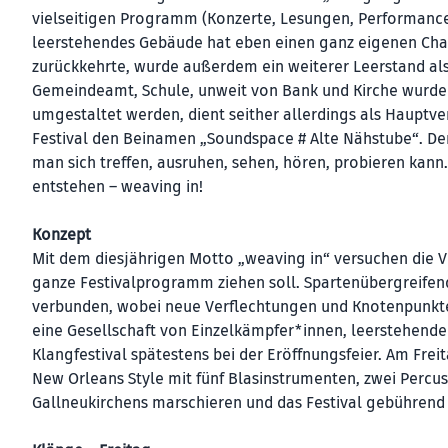
vielseitigen Programm (Konzerte, Lesungen, Performances 
leerstehendes Gebäude hat eben einen ganz eigenen Cha
zurückkehrte, wurde außerdem ein weiterer Leerstand als
Gemeindeamt, Schule, unweit von Bank und Kirche wurde 
umgestaltet werden, dient seither allerdings als Hauptver
Festival den Beinamen „Soundspace # Alte Nähstube“. Der 
man sich treffen, ausruhen, sehen, hören, probieren ka
entstehen – weaving in!
Konzept
Mit dem diesjährigen Motto „weaving in“ versuchen die Ve
ganze Festivalprogramm ziehen soll. Spartenübergreife
verbunden, wobei neue Verflechtungen und Knotenpunkte 
eine Gesellschaft von Einzelkämpfer*innen, leerstehende
Klangfestival spätestens bei der Eröffnungsfeier. Am Fre
New Orleans Style mit fünf Blasinstrumenten, zwei Percus
Gallneukirchens marschieren und das Festival gebührend 