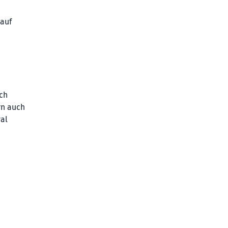
 auf
ch
rn auch
al