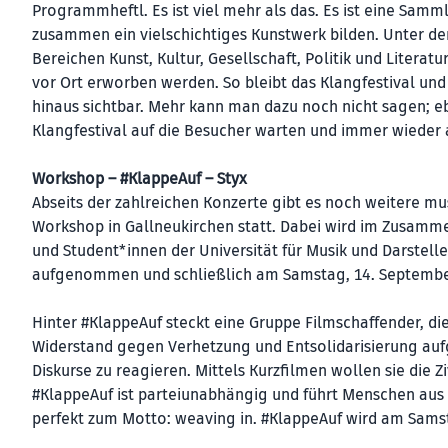
Programmheftl. Es ist viel mehr als das. Es ist eine Samm
zusammen ein vielschichtiges Kunstwerk bilden. Unter d
Bereichen Kunst, Kultur, Gesellschaft, Politik und Liter
vor Ort erworben werden. So bleibt das Klangfestival un
hinaus sichtbar. Mehr kann man dazu noch nicht sagen; eb
Klangfestival auf die Besucher warten und immer wieder 
Workshop – #KlappeAuf – Styx
Abseits der zahlreichen Konzerte gibt es noch weitere mus
Workshop in Gallneukirchen statt. Dabei wird im Zusammen
und Student*innen der Universität für Musik und Darstelle
aufgenommen und schließlich am Samstag, 14. September
Hinter #KlappeAuf steckt eine Gruppe Filmschaffender, di
Widerstand gegen Verhetzung und Entsolidarisierung aufg
Diskurse zu reagieren. Mittels Kurzfilmen wollen sie die 
#KlappeAuf ist parteiunabhängig und führt Menschen aus
perfekt zum Motto: weaving in. #KlappeAuf wird am Samst