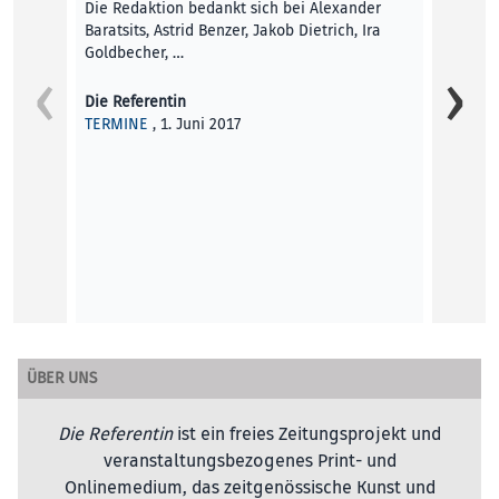
Die Redaktion bedankt sich bei Alexander
Baratsits, Astrid Benzer, Jakob Dietrich, Ira
Goldbecher, …
Stadtb
Die Referentin
Der Bl
TERMINE
, 1. Juni 2017
letzte
Himmel
Die Re
BLICK 
ÜBER UNS
Die Referentin
ist ein freies Zeitungsprojekt und
veranstaltungsbezogenes Print- und
Onlinemedium, das zeitgenössische Kunst und