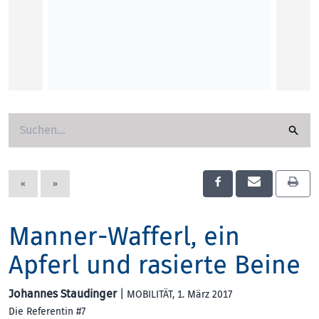
Veroni
KUNST
«
»
Manner-Wafferl, ein
Apferl und rasierte Beine
Johannes Staudinger
|
MOBILITÄT
, 1. März 2017
Die Referentin #7