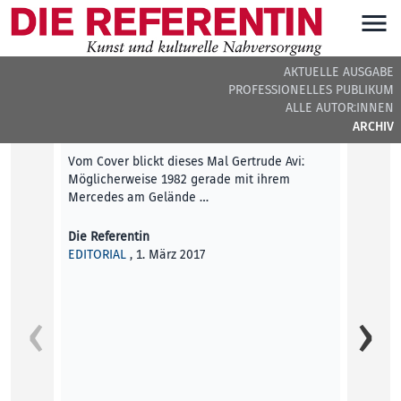
AKTUELLE AUSGABE
PROFESSIONELLES PUBLIKUM
DIE REFERENTIN #7 - BEITRÄGE DER AUSGABE
ALLE AUTOR:INNEN
ARCHIV
Editorial
Vom Cover blickt dieses Mal Gertrude Avi:
Möglicherweise 1982 gerade mit ihrem
Mercedes am Gelände …
Die Referentin
EDITORIAL
, 1. März 2017
Fahren
Das Sc
vermei
Thema 