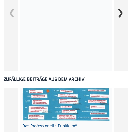
Fahren
Das Sc
vermei
Thema 
Veroni
KUNST
ZUFÄLLIGE BEITRÄGE AUS DEM ARCHIV
Das Professionelle Publikum*