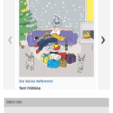
Freirä
Gefühl
Plakat
betreu
Die Re
BLICK 
Die kleine Referentin
Terri Frühling
KINDER
, 1. Dezember 2021
ÜBER UNS