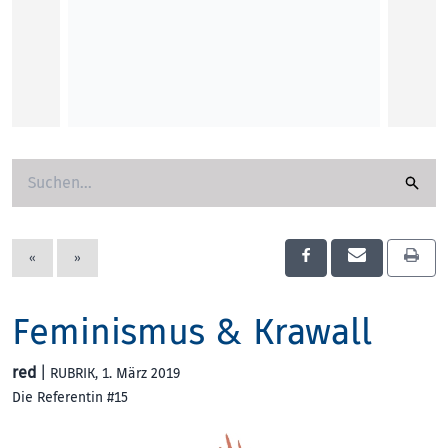
„Wir s
LINZ F
digita
das E
Roman
KUNST
«
»
Feminismus & Krawall
red
|
RUBRIK
, 1. März 2019
Die Referentin #15