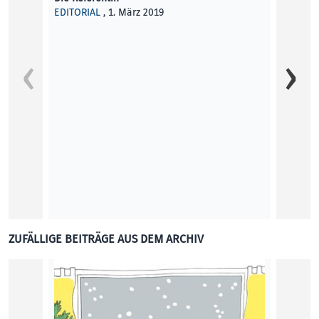
EDITORIAL
, 1. März 2019
„Wir s
ZUFÄLLIGE BEITRÄGE AUS DEM ARCHIV
LINZ F
digita
das E
Roman
KUNST