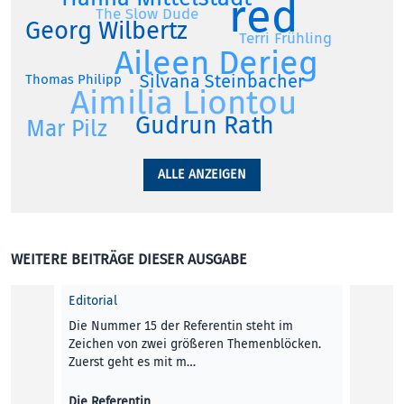
red
The Slow Dude
Georg Wilbertz
Terri Frühling
Aileen Derieg
Silvana Steinbacher
Thomas Philipp
Aimilia Liontou
Gudrun Rath
Mar Pilz
ALLE ANZEIGEN
WEITERE BEITRÄGE DIESER AUSGABE
Editorial
Die Nummer 15 der Referentin steht im
Zeichen von zwei größeren Themenblöcken.
Zuerst geht es mit m…
Die Referentin