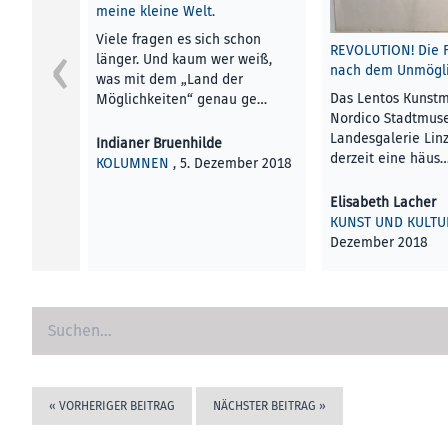
meine kleine Welt.
Viele fragen es sich schon
REVOLUTION! Die 
länger. Und kaum wer weiß,
nach dem Unmögli
was mit dem „Land der
Das Lentos Kunst
Möglichkeiten“ genau ge…
Nordico Stadtmus
Landesgalerie Lin
Indianer Bruenhilde
derzeit eine häus
KOLUMNEN
, 5. Dezember 2018
Elisabeth Lacher
KUNST UND KULTU
Dezember 2018
«
VORHERIGER BEITRAG
NÄCHSTER BEITRAG
»