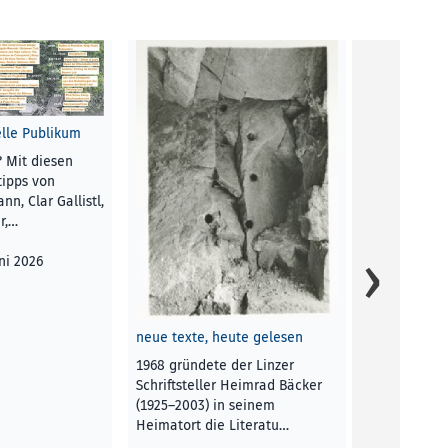
Rahmenbedingungen für…
red
RUBRIK
, 5. Dezember 2018
elle Publikum
 Mit diesen
Zwischen ko
tipps von
Vergangenh
n, Clar Gallistl,
postmoderne
r,…
Film abseit
afrikanisch
uni 2026
Fimfestival 
Christian Kl
neue texte, heute gelesen
Christian Kl
KUNST UND 
1968 gründete der Linzer
2024
Schriftsteller Heimrad Bäcker
(1925–2003) in seinem
Heimatort die Literatu…