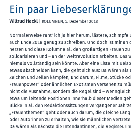
Ein paar Liebeserklärung
Wiltrud Hackl
|
KOLUMNEN
, 5. Dezember 2018
Normalerweise rant’ ich ja hier herum, lästere, schimpfe 
auch Ende 2018 genug zu schreiben. Und doch ist mir a
herzen und diese Kolumne all den großartigen Frauen zu w
solidarisieren und – an der Weltrevolution arbeiten. Das 
niemals vollständig sein könnte. Aber eine Liste mit Beis
etwas abschneiden kann, die geht sich aus: Da wären als e
Zeichen und Zeilen kämpfen, und darum, Filme, Stücke od
Frauenpower“ oder ähnlichen Exotismen versehen zu müss
nicht die Ausnahme, sondern die Regel sind – wenngleich 
etwa um leitende Positionen innerhalb dieser Medien geh
Blicke in all den Redaktionssitzungen vergangener Jahrz
„Frauenthemen“ geht oder auch darum, die gleiche Länge
oder Autorinnen zu erhalten, wie sie männlichen Vertret
Da wären als nächste die Intendantinnen, die Regisseurin