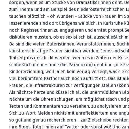
sorgen, wenn es um Stücke von Dramatikerinnen geht. Denn
zum Thema und am Beispiel des niederösterreichischen La
tauchen plötzlich – oh Wunder! – Stücke von Frauen im S
Inszenierende sind dort übrigens weiblich. In Karlsruhe kü
noch Regisseurinnen zu engagieren und erntet prompt Sex
diskutieren mussten, ob es sexistisch ist, ausschließli
Da sind die vielen Galeristinnen, Veranstalterinnen, Buc
künstlerisch tätige Frauen sichtbar werden. Jene sind sch
Teilzeitjobs geschickt werden, wenn es in Zeiten der Kris
schließlich mehr – finde das Paradoxon) geht und „die F
Kindererziehung, weil ja eh kein Verlag verlegt, was sie s
viel berühmtere Partner auch noch auftritt etc. Das ist a
Frauen, die Infrastrukturen zur Verfügungen stellen (könn
Als nächste herze und küsse ich all die unermüdlichen Bl
Nächte um die Ohren schlagen, um möglichst rasch und prä
Texten und Kommentaren zu versehen, zu analysieren und 
Sich-zu-Wort-Melden nichts mit unreflektiertem und unqua
so gut und genau recherchieren – zur Zielscheibe rechter, s
ihre Blogs, folgt ihnen auf Twitter oder sonst wo! Und z