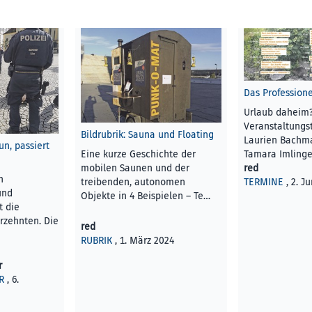
Das Profession
Urlaub daheim?
Veranstaltungs
Bildrubrik: Sauna und Floating
Laurien Bachman
un, passiert
Eine kurze Geschichte der
Tamara Imlinge
mobilen Saunen und der
red
n
treibenden, autonomen
TERMINE
, 2. J
und
Objekte in 4 Beispielen – Te…
t die
rzehnten. Die
red
RUBRIK
, 1. März 2024
r
R
, 6.