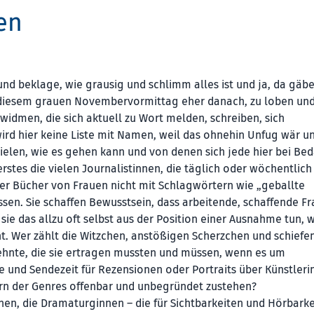
en
und beklage, wie grausig und schlimm alles ist und ja, da gäbe
n diesem grauen Novembervormittag eher danach, zu loben und
idmen, die sich aktuell zu Wort melden, schreiben, sich
wird hier keine Liste mit Namen, weil das ohnehin Unfug wär un
pielen, wie es gehen kann und von denen sich jede hier bei Bed
rstes die vielen Journalistinnen, die täglich oder wöchentlic
er Bücher von Frauen nicht mit Schlagwörtern wie „geballte
en. Sie schaffen Bewusstsein, dass arbeitende, schaffende F
sie das allzu oft selbst aus der Position einer Ausnahme tun, 
t. Wer zählt die Witzchen, anstößigen Scherzchen und schiefe
ehnte, die sie ertragen mussten und müssen, wenn es um
 und Sendezeit für Rezensionen oder Portraits über Künstleri
ern der Genres offenbar und unbegründet zustehen?
nen, die Dramaturginnen – die für Sichtbarkeiten und Hörbark