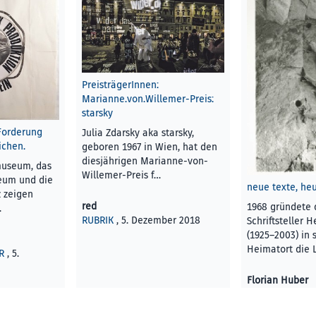
PreisträgerInnen:
Marianne.von.Willemer-Preis:
starsky
Forderung
Julia Zdarsky aka starsky,
chen.
geboren 1967 in Wien, hat den
diesjährigen Marianne-von-
museum, das
Willemer-Preis f…
eum und die
neue texte, he
z zeigen
red
1968 gründete 
…
RUBRIK
, 5. Dezember 2018
Schriftsteller 
(1925–2003) in
Heimatort die 
R
, 5.
Florian Huber
KUNST UND KU
Dezember 2018