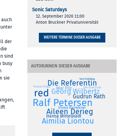
Sonic Saturdays
12. September 2026 11:00
d auch
Anton Bruckner Privatuniversität
 unter
WEITERE TERMINE DIESER AUSGABE
ll der
 die
n sind
m busy
AUTOR:INNEN DIESER AUSGABE
n
m sie
Terri Frühling
Die Referentin
Thomas Philipp
Mar Pilz
The Slow Dude
red
Georg Wilbertz
Gudrun Rath
Ralf Petersen
fangen,
ift
Silvana Steinbacher
Aileen Derieg
Hanna Mittelstädt
Aimilia Liontou