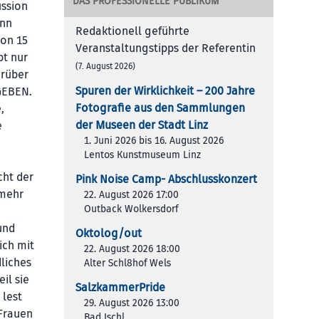
DAS PROFESSIONELLE PUBLIKUM
ussion
ann
Redaktionell geführte
von 15
Veranstaltungstipps der Referentin
pt nur
(7. August 2026)
arüber
Spuren der Wirklichkeit – 200 Jah­re
EGEBEN.
Foto­gra­fie aus den Samm­lun­gen
,
der Muse­en der Stadt Linz
e
1. Juni 2026 bis 16. August 2026
Lentos Kunstmuseum Linz
cht der
Pink Noise Camp- Abschlusskonzert
 mehr
22. August 2026 17:00
Outback Wolkersdorf
und
Oktolog/out
ich mit
22. August 2026 18:00
liches
Alter Schl8hof Wels
il sie
SalzkammerPride
 lest
29. August 2026 13:00
 Frauen
Bad Ischl