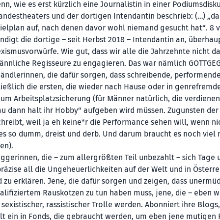
, wie es erst kürzlich eine Journalistin in einer Podiumsdisk
ndestheaters und der dortigen Intendantin beschrieb: (…) „d
pielplan auf, nach denen davor wohl niemand gesucht hat“. 8 
ndigt die dortige – seit Herbst 2018 – Intendantin an, überhau
ismusvorwürfe. Wie gut, dass wir alle die Jahrzehnte nicht d
ch männliche Regisseure zu engagieren. Das war nämlich GOTTG
hhändlerinnen, die dafür sorgen, dass schreibende, performende
ließlich die ersten, die wieder nach Hause oder in genrefremd
e um Arbeitsplatzsicherung (für Männer natürlich, die verdienen
rau dann halt ihr Hobby“ aufgeben wird müssen. Zugunsten der
chreibt, weil ja eh keine*r die Performance sehen will, wenn ni
lles so dumm, dreist und derb. Und darum braucht es noch viel
en).
oggerinnen, die – zum allergrößten Teil unbezahlt – sich Tage 
zise all die Ungeheuerlichkeiten auf der Welt und in Österre
zu erklären. Jene, die dafür sorgen und zeigen, dass unermüd
lifiziertem Rauskotzen zu tun haben muss, jene, die – eben we
existischer, rassistischer Trolle werden. Abonniert ihre Blogs,
ahlt ein in Fonds, die gebraucht werden, um eben jene mutigen