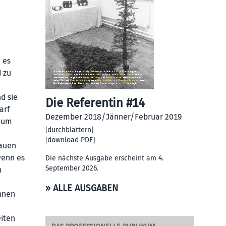
 es
 zu
d sie
Die Referentin #14
arf
Dezember 2018/Jänner/Februar 2019
h um
[
durchblättern
]
[
download PDF
]
rauen
wenn es
Die nächste Ausgabe erscheint am 4.
September 2026.
n
» ALLE AUSGABEN
nnen
eiten