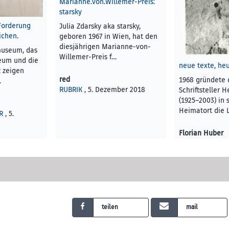
Marianne.von.Willemer-Preis:
starsky
Forderung
Julia Zdarsky aka starsky,
chen.
geboren 1967 in Wien, hat den
diesjährigen Marianne-von-
museum, das
Willemer-Preis f…
eum und die
neue texte, he
z zeigen
red
1968 gründete 
…
RUBRIK
, 5. Dezember 2018
Schriftsteller 
(1925–2003) in
Heimatort die 
R
, 5.
Florian Huber
KUNST UND KU
Dezember 2018
teilen
mail