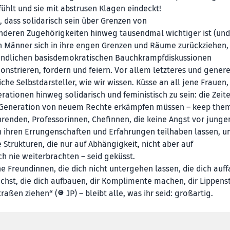
fühlt und sie mit abstrusen Klagen eindeckt!
 dass solidarisch sein über Grenzen von
anderen Zugehörigkeiten hinweg tausendmal wichtiger ist (un
nn Männer sich in ihre engen Grenzen und Räume zurückziehen,
unendlichen basisdemokratischen Bauchkrampfdiskussionen
onstrieren, fordern und feiern. Vor allem letzteres und genere
che Selbstdarsteller, wie wir wissen. Küsse an all jene Frauen,
ationen hinweg solidarisch und feministisch zu sein: die Zeite
der Generation von neuem Rechte erkämpfen müssen – keep the
Lehrenden, Professorinnen, Chefinnen, die keine Angst vor junge
n ihren Errungenschaften und Erfahrungen teilhaben lassen, u
e Strukturen, die nur auf Abhängigkeit, nicht aber auf
ch nie weiterbrachten – seid geküsst.
ne Freundinnen, die dich nicht untergehen lassen, die dich auf
chst, die dich aufbauen, dir Komplimente machen, dir Lippenst
ßen ziehen“ (© JP) – bleibt alle, was ihr seid: großartig.