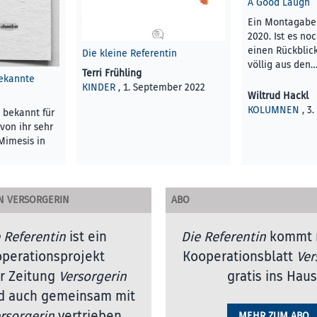
A Good Laugh
Ein Montagabe
2020. Ist es noc
einen Rückblick
Die kleine Referentin
völlig aus den
Terri Frühling
bekannte
KINDER
, 1. September 2022
Wiltrud Hackl
KOLUMNEN
, 3
t bekannt für
von ihr sehr
 Mimesis in
N VERSORGERIN
ABO
R
, 1.
 Referentin
ist ein
Die Referentin
kommt 
perationsprojekt
Kooperationsblatt
Ver
r Zeitung
Versorgerin
gratis ins Haus
d auch gemeinsam mit
rsorgerin
vertrieben
.
MEHR ZUM ABO