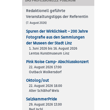
DAS PROFESSIONELLE PUBLIKUM
Redaktionell geführte
Veranstaltungstipps der Referentin
(7. August 2026)
Spuren der Wirklichkeit – 200 Jah­re
Foto­gra­fie aus den Samm­lun­gen
der Muse­en der Stadt Linz
1. Juni 2026 bis 16. August 2026
Lentos Kunstmuseum Linz
Pink Noise Camp- Abschlusskonzert
22. August 2026 17:00
Outback Wolkersdorf
Oktolog/out
22. August 2026 18:00
Alter Schl8hof Wels
SalzkammerPride
29. August 2026 13:00
Bad Ischl