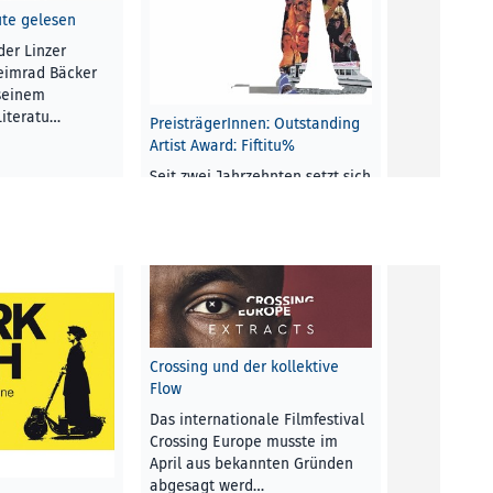
ute gelesen
Pamela Neu
der Linzer
KUNST UND 
Heimrad Bäcker
Dezember 2
 seinem
Literatu…
PreisträgerInnen: Outstanding
Artist Award: Fiftitu%
Seit zwei Jahrzehnten setzt sich
LTUR
, 5.
der Verein Fiftitu für eine
Verbesserung der
Rahmenbedingungen für…
red
RUBRIK
, 5. Dezember 2018
Crossing und der kollektive
Flow
Eine solidar
Das internationale Filmfestival
Räte
Crossing Europe musste im
April aus bekannten Gründen
Die Referent
abgesagt werd…
mehreren Au