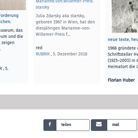
Marianne.von.Willemer-Preis:
starsky
Forderung
Julia Zdarsky aka starsky,
chen.
geboren 1967 in Wien, hat den
diesjährigen Marianne-von-
museum, das
Willemer-Preis f…
eum und die
neue texte, he
z zeigen
red
1968 gründete 
…
RUBRIK
, 5. Dezember 2018
Schriftsteller 
(1925–2003) in
Heimatort die 
R
, 5.
Florian Huber
KUNST UND KU
Dezember 2018
teilen
mail