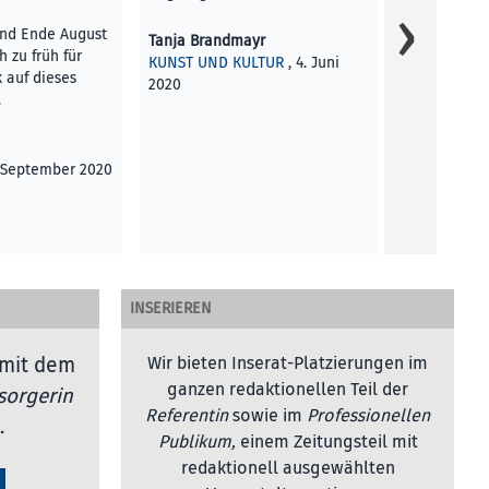
über frühe 
nd Ende August
Tanja Brandmayr
frühe sozial
h zu früh für
KUNST UND KULTUR
, 4. Juni
 auf dieses
2020
Eva Schörkh
…
KUNST UND 
2021
. September 2020
INSERIEREN
mit dem
Wir bieten Inserat-Platzierungen im
ganzen redaktionellen Teil der
sorgerin
Referentin
sowie im
Professionellen
.
Publikum,
einem Zeitungsteil mit
redaktionell ausgewählten