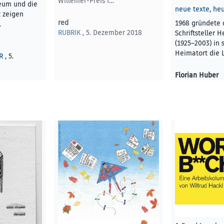
Willemer-Preis f…
eum und die
neue texte, he
z zeigen
red
1968 gründete 
…
RUBRIK
, 5. Dezember 2018
Schriftsteller 
(1925–2003) in
Heimatort die 
R
, 5.
Florian Huber
KUNST UND KU
Dezember 2018