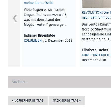
meine kleine Welt.
Viele fragen es sich schon
REVOLUTION! Die 
länger. Und kaum wer weiß,
nach dem Unmögli
was mit dem „Land der
Das Lentos Kunst
Möglichkeiten“ genau ge…
Nordico Stadtmus
Landesgalerie Lin
Indianer Bruenhilde
derzeit eine häus
KOLUMNEN
, 5. Dezember 2018
Elisabeth Lacher
KUNST UND KULTU
Dezember 2018
«
VORHERIGER BEITRAG
NÄCHSTER BEITRAG
»