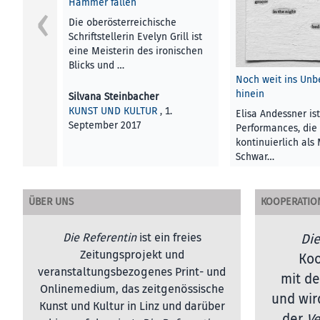
Hammer fallen
Die oberösterreichische
Schriftstellerin Evelyn Grill ist
eine Meisterin des ironischen
Blicks und …
Noch weit ins Un
hinein
Silvana Steinbacher
KUNST UND KULTUR
, 1.
Elisa Andessner is
September 2017
Performances, die 
kontinuierlich als
Schwar…
Pamela Neuwirth
ÜBER UNS
KOOPERATIO
KUNST UND KULTU
Dezember 2017
Die Referentin
ist ein freies
Die
Zeitungsprojekt und
Koo
veranstaltungsbezogenes Print- und
mit de
Onlinemedium, das zeitgenössische
und wir
Kunst und Kultur in Linz und darüber
der
Ve