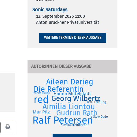
Sonic Saturdays
12. September 2026 11:00
Anton Bruckner Privatuniversität
WEITERE TERMINE DIESER AUSGABE
AUTOR:INNEN DIESER AUSGABE
Aileen Derieg
Die Referentin
Hanna Mittelstädt
Thomas Philipp
red
Georg Wilbertz
Terri Frühling
Aimilia Liontou
Gudrun Rath
Mar Pilz
Ralf Petersen
The Slow Dude
Silvana Steinbacher