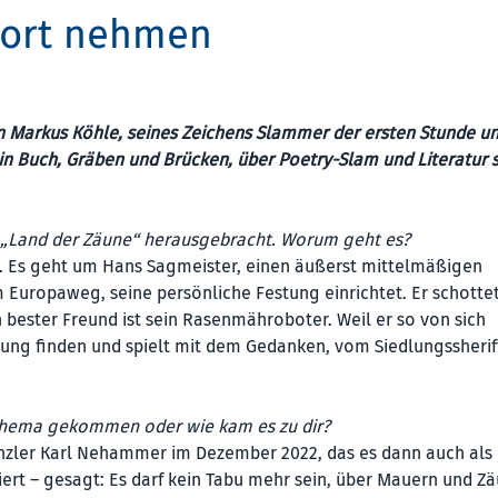
Wort nehmen
n Markus Köhle, seines Zeichens Slammer der ersten Stunde u
sein Buch, Gräben und Brücken, über Poetry-Slam und Literatur 
„Land der Zäune“ herausgebracht. Worum geht es?
. Es geht um Hans Sagmeister, einen äußerst mittelmäßigen
 Europaweg, seine persönliche Festung einrichtet. Er schottet
 bester Freund ist sein Rasenmähroboter. Weil er so von sich
itung finden und spielt mit dem Gedanken, vom Siedlungssheri
m Thema gekommen oder wie kam es zu dir?
zler Karl Nehammer im Dezember 2022, das es dann auch als 
iert – gesagt: Es darf kein Tabu mehr sein, über Mauern und Z