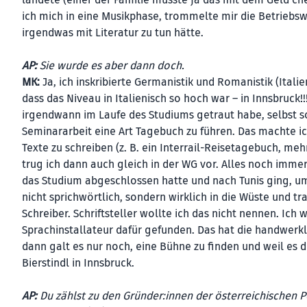
landete (einer der Familie musste ja das mit dem Geld c
ich mich in eine Musikphase, trommelte mir die Betriebs
irgendwas mit Literatur zu tun hätte.
AP:
Sie wurde es aber dann doch.
MK:
Ja, ich inskribierte Germanistik und Romanistik (Italie
dass das Niveau in Italienisch so hoch war – in Innsbruck!
irgendwann im Laufe des Studiums getraut habe, selbst so
Seminararbeit eine Art Tagebuch zu führen. Das machte i
Texte zu schreiben (z. B. ein Interrail-Reisetagebuch, me
trug ich dann auch gleich in der WG vor. Alles noch imme
das Studium abgeschlossen hatte und nach Tunis ging, um
nicht sprichwörtlich, sondern wirklich in die Wüste und tr
Schreiber. Schriftsteller wollte ich das nicht nennen. Ic
Sprachinstallateur dafür gefunden. Das hat die handwer
dann galt es nur noch, eine Bühne zu finden und weil es 
Bierstindl in Innsbruck.
AP:
Du zählst zu den Gründer:innen der österreichischen 