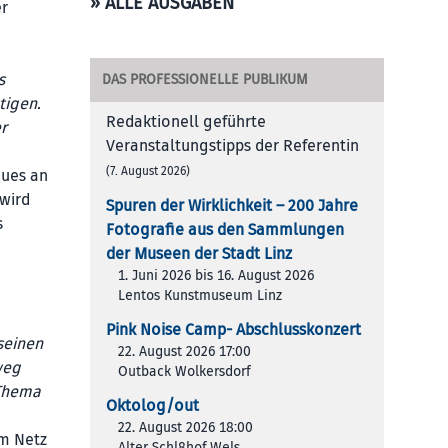
» ALLE AUSGABEN
er
s
DAS PROFESSIONELLE PUBLIKUM
tigen.
Redaktionell geführte
r
Veranstaltungstipps der Referentin
(7. August 2026)
eues an
 wird
Spuren der Wirklichkeit – 200 Jah­re
s
Foto­gra­fie aus den Samm­lun­gen
der Muse­en der Stadt Linz
1. Juni 2026 bis 16. August 2026
Lentos Kunstmuseum Linz
Pink Noise Camp- Abschlusskonzert
seinen
22. August 2026 17:00
weg
Outback Wolkersdorf
 Thema
Oktolog/out
22. August 2026 18:00
im Netz
Alter Schl8hof Wels