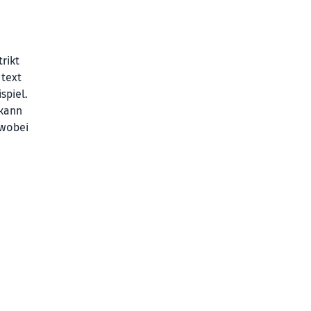
rikt
gtext
spiel.
 kann
 wobei