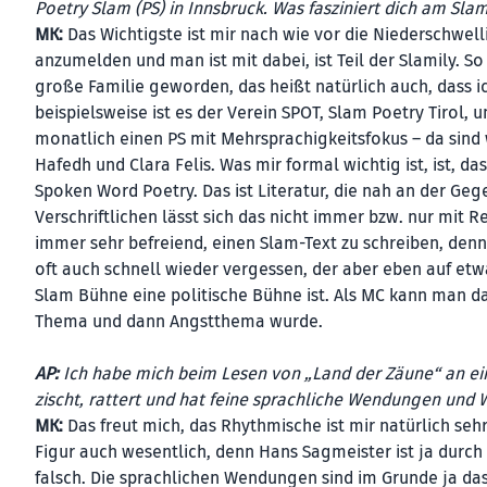
Poetry Slam (PS) in Innsbruck. Was fasziniert dich am Sl
MK:
Das Wichtigste ist mir nach wie vor die Niederschwell
anzumelden und man ist mit dabei, ist Teil der Slamily. S
große Familie geworden, das heißt natürlich auch, dass ic
beispielsweise ist es der Verein SPOT, Slam Poetry Tirol
monatlich einen PS mit Mehrsprachigkeitsfokus – da sind
Hafedh und Clara Felis. Was mir formal wichtig ist, ist, d
Spoken Word Poetry. Das ist Literatur, die nah an der Ge
Verschriftlichen lässt sich das nicht immer bzw. nur mi
immer sehr befreiend, einen Slam-Text zu schreiben, denn
oft auch schnell wieder vergessen, der aber eben auf etw
Slam Bühne eine politische Bühne ist. Als MC kann man d
Thema und dann Angstthema wurde.
AP:
Ich habe mich beim Lesen von „Land der Zäune“ an eine
zischt, rattert und hat feine sprachliche Wendungen und
MK:
Das freut mich, das Rhythmische ist mir natürlich sehr 
Figur auch wesentlich, denn Hans Sagmeister ist ja durch
falsch. Die sprachlichen Wendungen sind im Grunde ja d