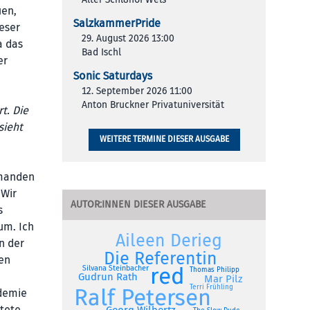
uen,
SalzkammerPride
eser
29. August 2026 13:00
a das
Bad Ischl
er
Sonic Saturdays
12. September 2026 11:00
Anton Bruckner Privatuniversität
t. Die
sieht
WEITERE TERMINE DIESER AUSGABE
emanden
 Wir
AUTOR:INNEN DIESER AUSGABE
s
um. Ich
Aileen Derieg
n der
Die Referentin
ben
red
Silvana Steinbacher
Thomas Philipp
Gudrun Rath
Mar Pilz
Terri Frühling
Ralf Petersen
ademie