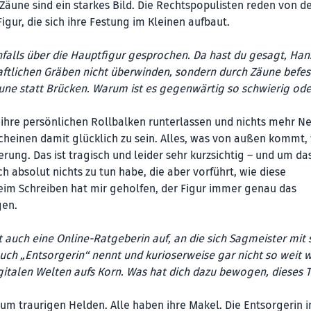
 Zäune sind ein starkes Bild. Die Rechtspopulisten reden von d
igur, die sich ihre Festung im Kleinen aufbaut.
falls über die Hauptfigur gesprochen. Da hast du gesagt, Han
aftlichen Gräben nicht überwinden, sondern durch Zäune befes
: Zäune statt Brücken. Warum ist es gegenwärtig so schwierig ode
le ihre persönlichen Rollbalken runterlassen und nichts mehr N
 scheinen damit glücklich zu sein. Alles, was von außen kommt,
ung. Das ist tragisch und leider sehr kurzsichtig – und um da
ch absolut nichts zu tun habe, die aber vorführt, wie diese
Beim Schreiben hat mir geholfen, der Figur immer genau das
gen.
 auch eine Online-Ratgeberin auf, an die sich Sagmeister mit 
auch „Entsorgerin“ nennt und kurioserweise gar nicht so weit 
gitalen Welten aufs Korn. Was hat dich dazu bewogen, dieses
zum traurigen Helden. Alle haben ihre Makel. Die Entsorgerin 