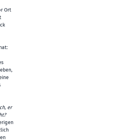
r Ort
t
uck
hat:
es
ieben,
eine
s
ch, er
ht?
ierigen
lich
ten