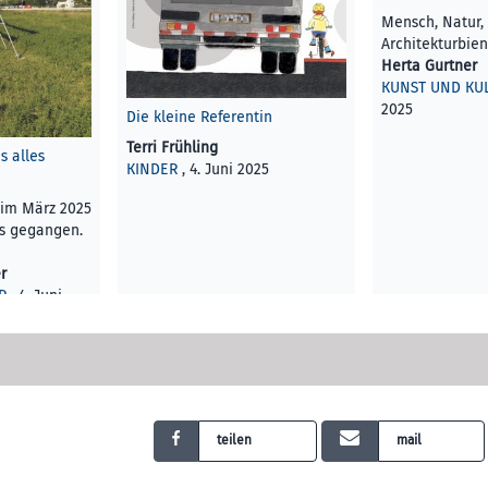
Mensch, Natur, 
Architekturbien
Herta Gurtner
KUNST UND KU
2025
Die kleine Referentin
Terri Frühling
s alles
KINDER
, 4. Juni 2025
 im März 2025
ns gegangen.
r
R
, 4. Juni
teilen
mail