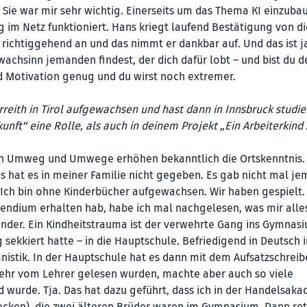
 Sie war mir sehr wichtig. Einerseits um das Thema KI einzuba
g im Netz funktioniert. Hans kriegt laufend Bestätigung von di
 richtiggehend an und das nimmt er dankbar auf. Und das ist j
achsinn jemanden findest, der dich dafür lobt – und bist du d
d Motivation genug und du wirst noch extremer.
ith in Tirol aufgewachsen und hast dann in Innsbruck studier
unft“ eine Rolle, als auch in deinem Projekt „Ein Arbeiterkind 
 Ein Umweg und Umwege erhöhen bekanntlich die Ortskenntnis.
as hat es in meiner Familie nicht gegeben. Es gab nicht mal j
Ich bin ohne Kinderbücher aufgewachsen. Wir haben gespielt.
ipendium erhalten hab, habe ich mal nachgelesen, was mir alle
Kinder. Ein Kindheitstrauma ist der verwehrte Gang ins Gymnasi
sekkiert hatte – in die Hauptschule. Befriedigend in Deutsch i
anistik. In der Hauptschule hat es dann mit dem Aufsatzschrei
 mehr vom Lehrer gelesen wurden, machte aber auch so viele
d wurde. Tja. Das hat dazu geführt, dass ich in der Handelsak