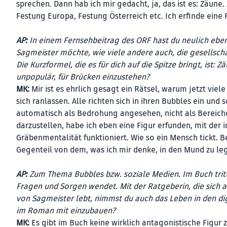
sprechen. Dann hab ich mir gedacht, ja, das ist es: Zäune.
Festung Europa, Festung Österreich etc. Ich erfinde eine F
AP:
In einem Fernsehbeitrag des ORF hast du neulich eben
Sagmeister möchte, wie viele andere auch, die gesellsch
Die Kurzformel, die es für dich auf die Spitze bringt, ist
unpopulär, für Brücken einzustehen?
MK:
Mir ist es ehrlich gesagt ein Rätsel, warum jetzt vie
sich ranlassen. Alle richten sich in ihren Bubbles ein und
automatisch als Bedrohung angesehen, nicht als Bereicher
darzustellen, habe ich eben eine Figur erfunden, mit der i
Gräbenmentalität funktioniert. Wie so ein Mensch tickt. 
Gegenteil von dem, was ich mir denke, in den Mund zu le
AP:
Zum Thema Bubbles bzw. soziale Medien. Im Buch tritt
Fragen und Sorgen wendet. Mit der Ratgeberin, die sich 
von Sagmeister lebt, nimmst du auch das Leben in den di
im Roman mit einzubauen?
MK:
Es gibt im Buch keine wirklich antagonistische Figur 