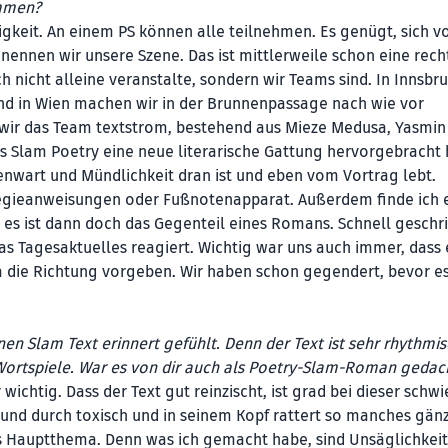
ammen?
igkeit. An einem PS können alle teilnehmen. Es genügt, sich vo
o nennen wir unsere Szene. Das ist mittlerweile schon eine rech
h nicht alleine veranstalte, sondern wir Teams sind. In Innsbr
, und in Wien machen wir in der Brunnenpassage nach wie vor
 wir das Team textstrom, bestehend aus Mieze Medusa, Yasmin
ass Slam Poetry eine neue literarische Gattung hervorgebracht 
genwart und Mündlichkeit dran ist und eben vom Vortrag lebt.
t Regieanweisungen oder Fußnotenapparat. Außerdem finde ich 
 es ist dann doch das Gegenteil eines Romans. Schnell geschr
as Tagesaktuelles reagiert. Wichtig war uns auch immer, dass 
a die Richtung vorgeben. Wir haben schon gegendert, bevor e
n Slam Text erinnert gefühlt. Denn der Text ist sehr rhythmis
 Wortspiele. War es von dir auch als Poetry-Slam-Roman gedac
wichtig. Dass der Text gut reinzischt, ist grad bei dieser schw
 und durch toxisch und in seinem Kopf rattert so manches gänz
as Hauptthema. Denn was ich gemacht habe, sind Unsäglichkei