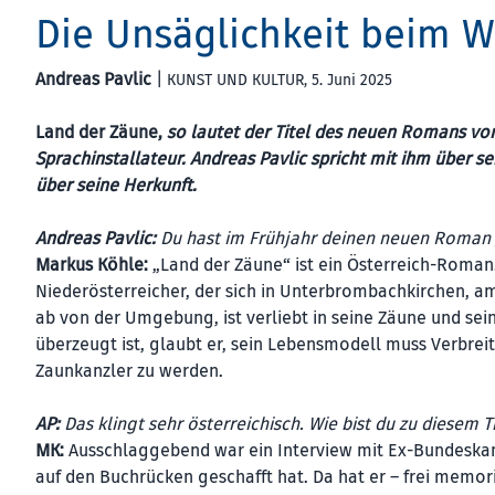
Die Unsäglichkeit beim 
Andreas Pavlic
|
KUNST UND KULTUR
, 5. Juni 2025
Land der Zäune,
so lautet der Titel des neuen Romans vo
Sprachinstallateur. Andreas Pavlic spricht mit ihm über 
über seine Herkunft.
Andreas Pavlic:
Du hast im Frühjahr deinen neuen Roman 
Markus Köhle:
„Land der Zäune“ ist ein Österreich-Roman
Niederösterreicher, der sich in Unterbrombachkirchen, am
ab von der Umgebung, ist verliebt in seine Zäune und sein
überzeugt ist, glaubt er, sein Lebensmodell muss Verbre
Zaunkanzler zu werden.
AP:
Das klingt sehr österreichisch. Wie bist du zu diese
MK:
Ausschlaggebend war ein Interview mit Ex-Bundeskan
auf den Buchrücken geschafft hat. Da hat er – frei memor