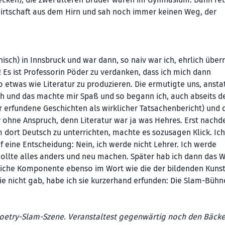
hecken), die zwei älteren Brüder waren im Gymnasium. Dann re
wirtschaft aus dem Hirn und sah noch immer keinen Weg, der
nisch) in Innsbruck und war dann, so naiv war ich, ehrlich über
!! Es ist Professorin Pöder zu verdanken, dass ich mich dann
 etwas wie Literatur zu produzieren. Die ermutigte uns, anstat
ch und das machte mir Spaß und so begann ich, auch abseits d
hr erfundene Geschichten als wirklicher Tatsachenbericht) und 
r ohne Anspruch, denn Literatur war ja was Hehres. Erst nachd
 dort Deutsch zu unterrichten, machte es sozusagen Klick. Ich
af eine Entscheidung: Nein, ich werde nicht Lehrer. Ich werde
h wollte alles anders und neu machen. Später hab ich dann das 
kliche Komponente ebenso im Wort wie die der bildenden Kuns
die nicht gab, habe ich sie kurzerhand erfunden: Die Slam-Bühn
Poetry-Slam-Szene. Veranstaltest gegenwärtig noch den Bäcke