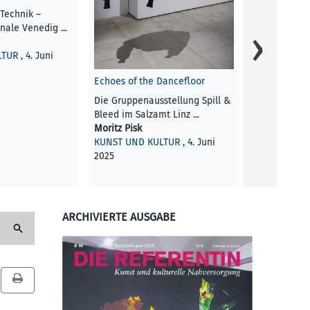
Tech­nik –
nale Venedig ...
LTUR
, 4. Juni
Echoes of the Dancefloor
Mit Abstand
Die Gruppenausstellung Spill &
Die Abteilun
Bleed im Salzamt Linz ...
architektur 
Moritz Pisk
Kunstuniversi
KUNST UND KULTUR
, 4. Juni
Georg Wilbe
2025
KUNST UND 
2025
ARCHIVIERTE AUSGABE