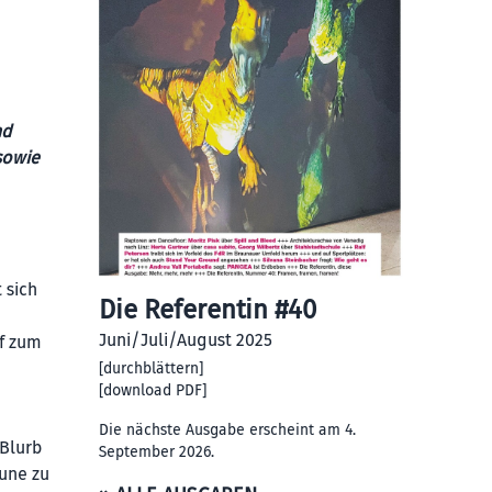
nd
sowie
 sich
Die Referentin #40
Juni/Juli/August 2025
ff zum
[
durchblättern
]
[
download PDF
]
Die nächste Ausgabe erscheint am 4.
Blurb
September 2026.
äune zu