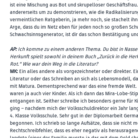
ist eine Mischung aus Bot und skrupelloser Geschäftsfrau.
andererseits um zu demonstrieren, wie die Radikalisierun
vermeintlichen Ratgeberin, ja mehr noch, sie stachelt ihn
Arge, dass du im Netz eben für jeden noch so großen Schw
Schwachsinnsgenerator, ist dir das schon Bestätigung un
AP:
Ich komme zu einem anderen Thema. Du bist in Nasserre
Herkunft spielt sowohl in deinem Buch „Zurück in die Herk
Rot.“ Wie war dein Weg in die Literatur?
MK:
Ein alles andere als vorgezeichneter oder direkter.
Literatur oder das Schreiben an sich als Lebensmodell, d
mit Matura. Dementsprechend war das eine fremde Welt. 
waren ja auch vier Kinder. Als ich dann das Mira-Lobe-St
entgangen ist. Seither schreibe ich besonders gerne für 
ging – nachdem mich der Volksschuldirektor ein Jahr lang 
4. Klasse Volksschule. Sehr gut in der Diplomarbeit Germ
begonnen. Ich schrieb so lange Aufsätze, dass sie nicht
Rechtschreibfehler, dass es eher negativ als herausragen