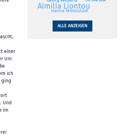
ttete
Georg Wilbertz
The Slow Dude
Aimilia Liontou
Hanna Mittelstädt
ALLE ANZEIGEN
rascht,
t einer
er Uni
die
em ich
 ging
Wort
t. Und
e im
rei