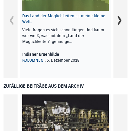
Das Land der Möglichkeiten ist meine kleine
Welt.
Viele fragen es sich schon länger. Und kaum
wer weiß, was mit dem „Land der
REVOLU
Möglichkeiten“ genau ge…
Unmögl
Indianer Bruenhilde
Das Le
KOLUMNEN
, 5. Dezember 2018
Stadtm
zeigen
Elisab
KUNST
ZUFÄLLIGE BEITRÄGE AUS DEM ARCHIV