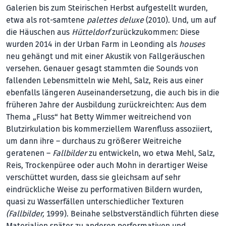
Galerien bis zum Steirischen Herbst aufgestellt wurden,
etwa als rot-samtene
palettes deluxe
(2010). Und, um auf
die Häuschen aus
Hütteldorf
zurückzukommen: Diese
wurden 2014 in der Urban Farm in Leonding als
houses
neu gehängt und mit einer Akustik von Fallgeräuschen
versehen. Genauer gesagt stammten die Sounds von
fallenden Lebensmitteln wie Mehl, Salz, Reis aus einer
ebenfalls längeren Auseinandersetzung, die auch bis in die
früheren Jahre der Ausbildung zurückreichten: Aus dem
Thema „Fluss“ hat Betty Wimmer weitreichend von
Blutzirkulation bis kommerziellem Warenfluss assoziiert,
um dann ihre – durchaus zu größerer Weitreiche
geratenen –
Fallbilder
zu entwickeln, wo etwa Mehl, Salz,
Reis, Trockenpüree oder auch Mohn in derartiger Weise
verschüttet wurden, dass sie gleichsam auf sehr
eindrückliche Weise zu performativen Bildern wurden,
quasi zu Wasserfällen unterschiedlicher Texturen
(Fallbilder,
1999). Beinahe selbstverständlich führten diese
Materialien später zu anderen performativen und