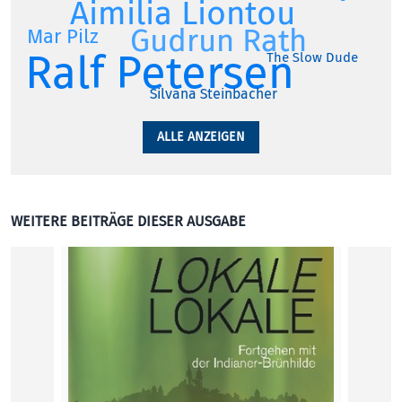
Aimilia Liontou
Gudrun Rath
Mar Pilz
Ralf Petersen
The Slow Dude
Silvana Steinbacher
ALLE ANZEIGEN
WEITERE BEITRÄGE DIESER AUSGABE