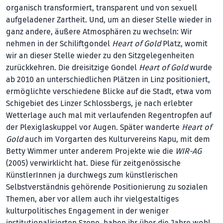
organisch transformiert, transparent und von sexuell
aufgeladener Zartheit. Und, um an dieser Stelle wieder in
ganz andere, äußere Atmosphären zu wechseln: Wir
nehmen in der Schiliftgondel
Heart of Gold
Platz, womit
wir an dieser Stelle wieder zu den Sitzgelegenheiten
zurückkehren. Die dreisitzige Gondel
Heart of Gold
wurde
ab 2010 an unterschiedlichen Plätzen in Linz positioniert,
ermöglichte verschiedene Blicke auf die Stadt, etwa vom
Schigebiet des Linzer Schlossbergs, je nach erlebter
Wetterlage auch mal mit verlaufenden Regentropfen auf
der Plexiglaskuppel vor Augen. Später wanderte
Heart of
Gold
auch im Vorgarten des Kulturvereins Kapu, mit dem
Betty Wimmer unter anderem Projekte wie die
WIR-AG
(2005) verwirklicht hat. Diese für zeitgenössische
KünstlerInnen ja durchwegs zum künstlerischen
Selbstverständnis gehörende Positionierung zu sozialen
Themen, aber vor allem auch ihr vielgestaltiges
kulturpolitisches Engagement in der weniger
institutionalisierten Szene, haben ihr über die Jahre wohl