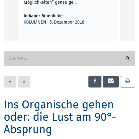
REVOLU
Möglichkeiten“ genau ge…
Unmögl
Indianer Bruenhilde
Das Le
KOLUMNEN
, 5. Dezember 2018
Stadtm
zeigen
Elisab
KUNST
«
»
Ins Organische gehen
oder: die Lust am 90°-
Absprung