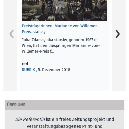
Das Pr
Elisa 
Margit
sind d
PreisträgerInnen: Marianne.von.Willemer-
Preis: starsky
red
Julia Zdarsky aka starsky, geboren 1967 in
TERMI
Wien, hat den diesjährigen Marianne-von-
Willemer-Preis f…
red
RUBRIK
, 5. Dezember 2018
ÜBER UNS
Die Referentin
ist ein freies Zeitungsprojekt und
veranstaltungsbezogenes Print- und