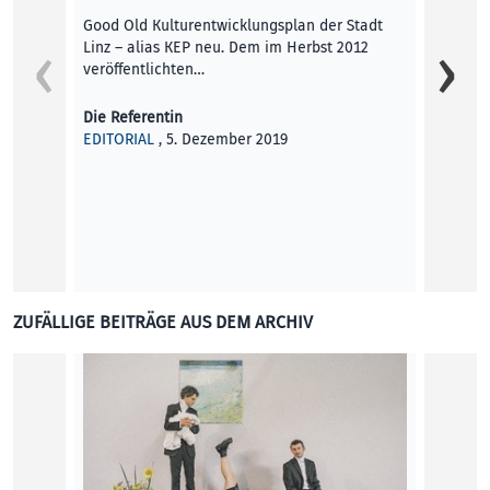
Good Old Kulturentwicklungsplan der Stadt
Linz – alias KEP neu. Dem im Herbst 2012
veröffentlichten…
Die Referentin
EDITORIAL
, 5. Dezember 2019
Von La
Fiftitu
Kunst 
ZUFÄLLIGE BEITRÄGE AUS DEM ARCHIV
Reyha
Reyhan
KUNST