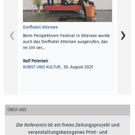
Dorfhotel Attersee
Beim Perspektiven-Festival in Attersee wurde
auch das Dorfhotel Attersee ausgerufen, das
im Ort ver…
Ralf Petersen
KUNST UND KULTUR
, 30. August 2023
Hello 
Eine R
sich M
Velod
ÜBER UNS
Magnus
MOBILI
Die Referentin
ist ein freies Zeitungsprojekt und
veranstaltungsbezogenes Print- und