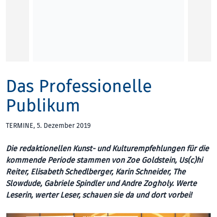
Von La
Fiftitu
Kunst 
Reyha
Das Professionelle
Reyhan
Publikum
KUNST
TERMINE
, 5. Dezember 2019
Die redaktionellen Kunst- und Kulturempfehlungen für die
kommende Periode stammen von Zoe Goldstein, Us(c)hi
Reiter, Elisabeth Schedlberger, Karin Schneider, The
Slowdude, Gabriele Spindler und Andre Zogholy. Werte
Leserin, werter Leser, schauen sie da und dort vorbei!