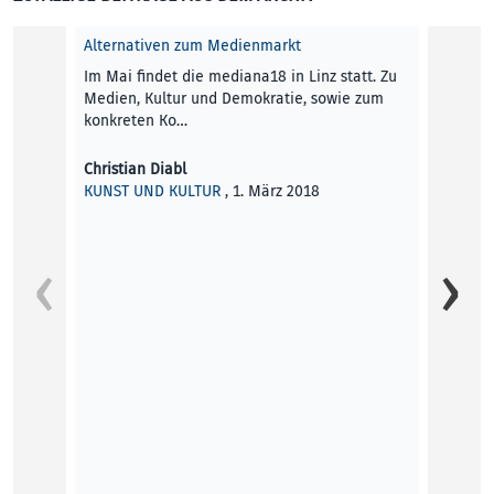
Reyhan
Alternativen zum Medienmarkt
KUNST
Im Mai findet die mediana18 in Linz statt. Zu
Medien, Kultur und Demokratie, sowie zum
konkreten Ko…
Christian Diabl
KUNST UND KULTUR
, 1. März 2018
Respec
Zum dr
Septem
Hydra
Bettin
KUNST