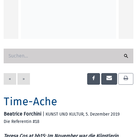
Von La
Fiftitu
Kunst 
Reyha
Reyhan
KUNST
«
»
Time-Ache
Beatrice Forchini
|
KUNST UND KULTUR
, 5. Dezember 2019
Die Referentin #18
Teresa Cos at bb15: Im November war die Künstlerin