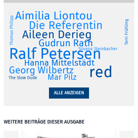
Aimilia Liontou
Thomas Philipp
Die Referentin
Terri Frühling
Aileen Derieg
Gudrun Rath
Ralf Petersen
Silvana Steinbacher
Hanna Mittelstädt
red
Georg Wilbertz
Mar Pilz
The Slow Dude
ALLE ANZEIGEN
WEITERE BEITRÄGE DIESER AUSGABE