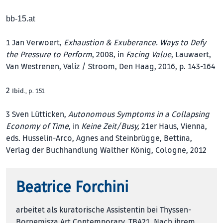
bb-15.at
1
Jan Verwoert,
Exhaustion & Exuberance. Ways to Defy
the Pressure to Perform
, 2008, in
Facing Value
, Lauwaert,
Van Westrenen, Valiz / Stroom, Den Haag, 2016, p. 143-164
2
Ibid., p. 151
3
Sven Lütticken,
Autonomous Symptoms in a Collapsing
Economy of Time
, in
Keine Zeit/Busy,
21er Haus, Vienna,
eds. Husselin-Arco, Agnes and Steinbrügge, Bettina,
Verlag der Buchhandlung Walther König, Cologne, 2012
Beatrice Forchini
arbeitet als kuratorische Assistentin bei Thyssen-
Bornemisza Art Contemporary, TBA21. Nach ihrem