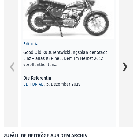
Editorial
Good Old Kulturentwicklungsplan der Stadt
Linz – alias KEP neu. Dem im Herbst 2012
veröffentlichten…
Die Referentin
EDITORIAL
, 5. Dezember 2019
Von La
Fiftitu
Kunst 
ZUFÄLLIGE BEITRÄGE AUS DEM ARCHIV
Reyha