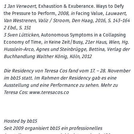
1 Jan Verwoert,
Exhaustion & Exuberance. Ways to Defy
the Pressure to Perform,
2008, in
Facing Value,
Lauwaert,
Van Westrenen, Valiz / Stroom, Den Haag, 2016, S. 143–164
2 Ebd., S. 151
3 Sven Lütticken,
Autonomous Symptoms in a Collapsing
Economy of Time,
in
Keine Zeit/Busy,
21er Haus, Wien, Hg.
Husslein-Arco, Agnes und Steinbrügge, Bettina, Verlag der
Buchhandlung Walther König, Köln, 2012
Die Residency von Teresa Cos fand vom 17. – 28. November
im bb15 statt. Im Rahmen der Residency gab es eine
Ausstellung und eine Performance zu sehen. Mehr zu
Teresa Cos:
www.teresacos.co
Hosted by bb15
Seit 2009 organisiert bb15 ein professionelles