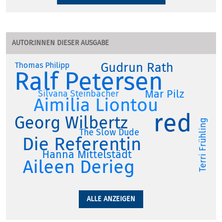
AUTOR:INNEN DIESER AUSGABE
Gudrun Rath
Thomas Philipp
Ralf Petersen
Mar Pilz
Silvana Steinbacher
Aimilia Liontou
red
Georg Wilbertz
Terri Frühling
The Slow Dude
Die Referentin
Hanna Mittelstädt
Aileen Derieg
ALLE ANZEIGEN