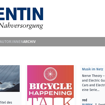
ARCHIV
 AUTOR:INNEN
Musik im Netz
Nerve Theory – 
and Electric Gui
Cars and Electri
eine Serie…
red
Titel des
RUBRIK
, 3. Se