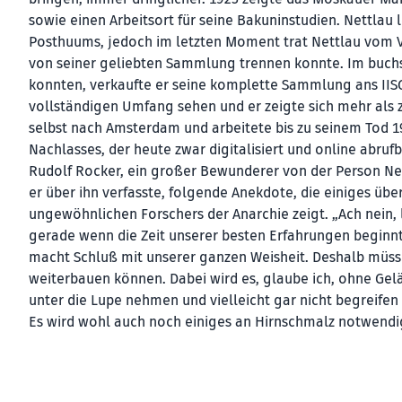
sowie einen Arbeitsort für seine Bakuninstudien. Nettlau 
Posthuums, jedoch im letzten Moment trat Nettlau vom Ver
von seiner geliebten Sammlung trennen konnte. Im buchst
konnten, verkaufte er seine komplette Sammlung ans IISG
vollständigen Umfang sehen und er zeigte sich mehr als z
selbst nach Amsterdam und arbeitete bis zu seinem Tod 1
Nachlasses, der heute zwar digitalisiert und online abrufb
Rudolf Rocker, ein großer Bewunderer von der Person Net
er über ihn verfasste, folgende Anekdote, die einiges übe
ungewöhnlichen Forschers der Anarchie zeigt. „Ach nein, l
gerade wenn die Zeit unserer besten Erfahrungen beginnt 
macht Schluß mit unserer ganzen Weisheit. Deshalb müss
weiterbauen können. Dabei wird es, glaube ich, ohne Ge
unter die Lupe nehmen und vielleicht gar nicht begreife
Es wird wohl auch noch einiges an Hirnschmalz notwendi