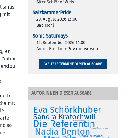
Alter Schl8hof Wels
alismus
SalzkammerPride
g mit
29. August 2026 13:00
Bad Ischl
Sonic Saturdays
12. September 2026 11:00
e
Anton Bruckner Privatuniversität
g, er
 Zeiten
WEITERE TERMINE DIESER AUSGABE
 und zu
er
AUTOR:INNEN DIESER AUSGABE
mmelte
che mit
Eva Schörkhuber
ie
Sandra Kratochwill
lärte
Die Referentin
Terri Frühling
und so
Nadia Denton
Tanja Brandmayr
nie
Silvana Steinbacher