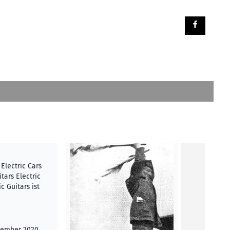
Electric Cars
tars Electric
c Guitars ist
Nana Tylo 
„Lebt und ze
ptember 2020