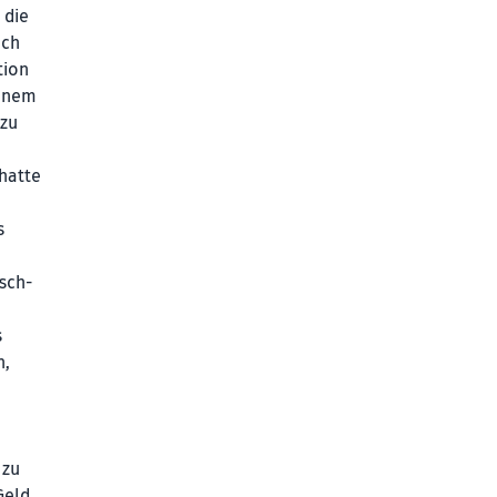
 die
ach
tion
einem
 zu
hatte
s
isch-
s
n,
 zu
Geld