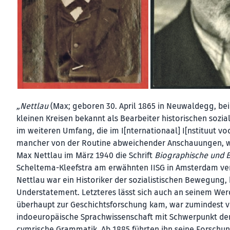
„Nettlau
(Max; geboren 30. April 1865 in Neuwaldegg, bei W
kleinen Kreisen bekannt als Bearbeiter historischen soz
im weiteren Umfang, die im I[nternationaal] I[nstituut voo
mancher von der Routine abweichender Anschauungen, was
Max Nettlau im März 1940 die Schrift
Biographische und B
Scheltema-Kleefstra am erwähnten IISG in Amsterdam verf
Nettlau war ein Historiker der sozialistischen Bewegung
Understatement. Letzteres lässt sich auch an seinem We
überhaupt zur Geschichtsforschung kam, war zumindest v
indoeuropäische Sprachwissenschaft mit Schwerpunkt der 
cymrische Grammatik. Ab 1885 führten ihn seine Forschu