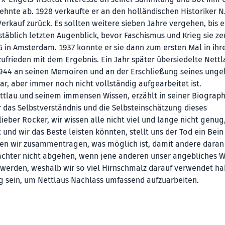
lehnte ab. 1928 verkaufte er an den holländischen Historiker N
kauf zurück. Es sollten weitere sieben Jahre vergehen, bis e
äblich letzten Augenblick, bevor Faschismus und Krieg sie ze
 in Amsterdam. 1937 konnte er sie dann zum ersten Mal in ih
ufrieden mit dem Ergebnis. Ein Jahr später übersiedelte Nettl
944 an seinen Me­moiren und an der Erschließung seines un­g
ar, aber immer noch nicht vollständig aufgearbeitet ist.
tlau und seinem immensen Wissen, erzählt in seiner Biographi
r das Selbstverständnis und die Selbsteinschätzung dieses
ieber Rocker, wir wissen alle nicht viel und lange nicht genug
und wir das Beste leisten könnten, stellt uns der Tod ein Bein
en wir zusammentragen, was möglich ist, damit andere daran
lächter nicht abgehen, wenn jene anderen unser angebliches W
n werden, weshalb wir so viel Hirnschmalz darauf verwendet h
g sein, um Nettlaus Nachlass umfassend aufzuarbeiten.