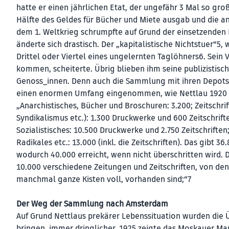
hatte er einen jährlichen Etat, der ungefähr 3 Mal so gro
Hälfte des Geldes für Bücher und Miete ausgab und die a
dem 1. Weltkrieg schrumpfte auf Grund der einsetzenden 
änderte sich drastisch. Der „kapitalistische Nichtstuer“5
Drittel oder Viertel eines ungelernten Taglöhners6. Sein
kommen, scheiterte. Übrig blieben ihm seine publizistis
Genoss_innen. Denn auch die Sammlung mit ihren Depots 
einen enormen Umfang eingenommen, wie Nettlau 1920 b
„Anarchistisches, Bücher und Broschuren: 3.200; Zeitschrif
Syndikalismus etc.): 1.300 Druckwerke und 600 Zeitschrift
Sozialistisches: 10.500 Druckwerke und 2.750 Zeitschriften
Radikales etc.: 13.000 (inkl. die Zeitschriften). Das gibt 
wodurch 40.000 erreicht, wenn nicht überschritten wird. 
10.000 verschiedene Zeitungen und Zeitschriften, von den
manchmal ganze Kisten voll, vorhanden sind;“7
Der Weg der Sammlung nach Amsterdam
Auf Grund Nettlaus prekärer Lebenssituation wurden die
bringen, immer dringlicher. 1925 zeigte das Moskauer Ma