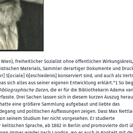
ien), freiheitlicher Sozialist ohne öffentlichen Wirkungskreis
ialistischen Materials, Sammler derartiger Dokumente und Dru
r] S[ociale] G[eschiedenis] konserviert sind, und auch als Vert
 sich alles aus seiner eigenen Entwicklung erklärt.“1 So beg
ibliographische Daten,
die er für die Bibliothekarin Adama va
asste. Drei Sachen lassen sich in diesem kurzen Auszug herau
, hatte eine größere Sammlung aufgebaut und liebte das
rdegang und politischen Auffassungen zeigen. Dass Max Nettla
on seinem Studium her nicht vorgesehen. Er studierte
keltischen Sprache, ab 1882 in Berlin und promovierte dort ü
ngen immer wieder nach London, wo er auch in Kontakt mit de