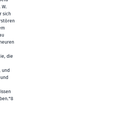
. W.
r sich
rstören
rem
au
eheuren
e, die
, und
 und
issen
aben.“8