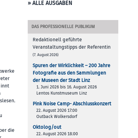
» ALLE AUSGABEN
DAS PROFESSIONELLE PUBLIKUM
Redaktionell geführte
Veranstaltungstipps der Referentin
(7. August 2026)
,
Spuren der Wirklichkeit – 200 Jah­re
ckwerke
Foto­gra­fie aus den Samm­lun­gen
reter
der Muse­en der Stadt Linz
innt
1. Juni 2026 bis 16. August 2026
n
Lentos Kunstmuseum Linz
slesen.
Pink Noise Camp- Abschlusskonzert
22. August 2026 17:00
u
Outback Wolkersdorf
Oktolog/out
ber die
22. August 2026 18:00
r