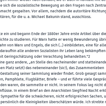
e sich die sozialistische Bewegung an den Fragen nach Zentr
macht gespalten. Vor allem, nachdem die autoritäre Richtun
tären, für die u. a. Michael Bakunin stand, ausschloss.
ite ein und begann Ende der 1880er Jahre erste Artikel über di
chte zu studieren. Für Marx hatte er wenig Bewunderung übri
n von Marx und Engels, die sich (…) einbildeten, eine für alle
araufhin alle anderen Sozialisten ihr Leben lang bekämpften
mit Geringschätzung oder Verachtung behandelten.“2
ine ganz andere, „an Stelle des nacheinander und statteinand
nen Platz setzt) das nebeneinander (sic!), das Zusammenleben
 der Gestaltung seiner Sammlung wieder findet. Grob gesagt sa
n, Pamphlete, Flugblätter, Briefe – und er führte viele Gesprä
finden waren, die sammelte er nicht. In seinem Fokus lag nicht d
lüsse. In einem Brief an den Anarchisten Siegfried Nacht erk
Sympathie für die schwächeren, nicht erfolgreichen Sachen, 
 persönlich die Kleinigkeiten überschätzen würde. Ich strebte 