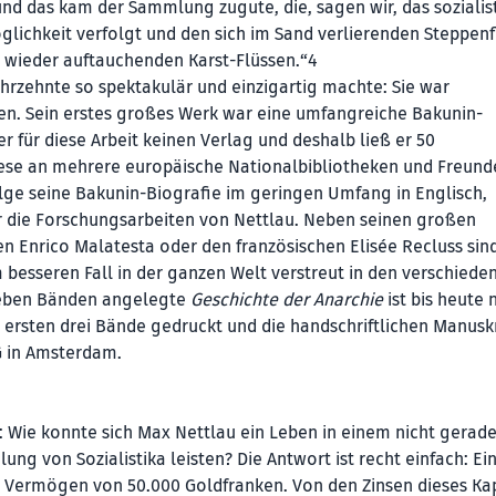
und das kam der Sammlung zugute, die, sagen wir, das sozialis
glichkeit verfolgt und den sich im Sand verlierenden Steppen
 wieder auftauchenden Karst-Flüssen.“4
zehnte so spektakulär und einzigartig machte: Sie war
en. Sein erstes großes Werk war eine umfangreiche Bakunin-
er für diese Arbeit keinen Verlag und deshalb ließ er 50
ese an mehrere europäische Nationalbibliotheken und Freund
lge seine Bakunin-Biografie im geringen Umfang in Englisch,
für die Forschungsarbeiten von Nettlau. Neben seinen großen
n Enrico Malatesta oder den französischen Elisée Recluss sind
 besseren Fall in der ganzen Welt verstreut in den verschiede
 sieben Bänden angelegte
Geschichte der Anarchie
ist bis heute 
e ersten drei Bände gedruckt und die handschriftlichen Manusk
SG in Amsterdam.
: Wie konnte sich Max Nettlau ein Leben in einem nicht gerad
g von Sozialistika leisten? Die Antwort ist recht einfach: Ei
in Vermögen von 50.000 Goldfranken. Von den Zinsen dieses Kap