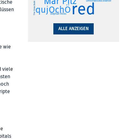
Mar Pilz
tische
Simisolaoluwa Akande
red
The Slow Dude
qujOchÖ
flüssen
Stephan Roiss
ALLE ANZEIGEN
e wie
 viele
nsten
noch
ripte
e
ne
itals