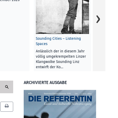
Nana Tylo ze
Salzamt-Aus
dezent dekor
ihre zwei H
red
RUBRIK
, 3.
Sounding Cities – Listening
Spaces
Anlässlich der in diesem Jahr
völlig umgekrempelten Linzer
Klangwolke Sounding Linz
entwirft der Ko…
Klaus Hollinetz
ARCHIVIERTE AUSGABE
KUNST UND KULTUR
, 3.
September 2020