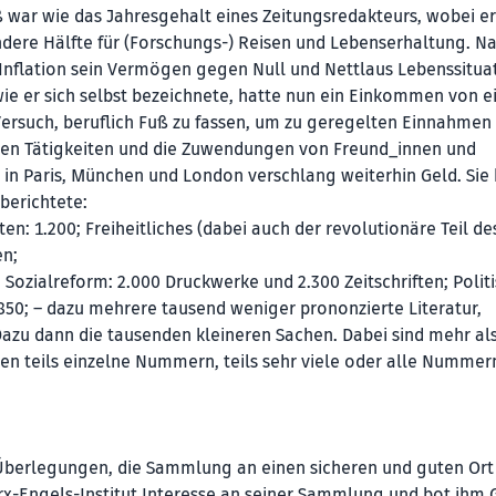
ß war wie das Jahresgehalt eines Zeitungsredakteurs, wobei er
ndere Hälfte für (Forschungs-) Reisen und Lebenserhaltung. N
Inflation sein Vermögen gegen Null und Nettlaus Lebenssitua
, wie er sich selbst bezeichnete, hatte nun ein Einkommen von 
 Versuch, beruflich Fuß zu fassen, um zu geregelten Einnahmen
chen Tätigkeiten und die Zuwendungen von Freund_innen und
in Paris, München und London verschlang weiterhin Geld. Sie 
erichtete:
ten: 1.200; Freiheitliches (dabei auch der revolutionäre Teil de
en;
; Sozialreform: 2.000 Druckwerke und 2.300 Zeitschriften; Polit
36.850; – dazu mehrere tausend weniger prononzierte Literatur,
Dazu dann die tausenden kleineren Sachen. Dabei sind mehr al
en teils einzelne Nummern, teils sehr viele oder alle Nummer
 Überlegungen, die Sammlung an einen sicheren und guten Ort
rx-Engels-Institut Interesse an seiner Sammlung und bot ihm 