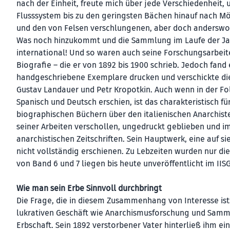
nach der Einheit, freute mich über jede Verschiedenheit, 
Flusssystem bis zu den geringsten Bächen hinauf nach Mö
und den von Felsen verschlungenen, aber doch anderswo
Was noch hinzukommt und die Sammlung im Laufe der Jahr
international! Und so waren auch seine Forschungsarbeit
Biografie – die er von 1892 bis 1900 schrieb. Jedoch fand 
handgeschriebene Exemplare drucken und verschickte di
Gustav Landauer und Petr Kropotkin. Auch wenn in der Fo
Spanisch und Deutsch erschien, ist das charakteristisch 
biographischen Büchern über den italienischen Anarchiste
seiner Arbeiten verschollen, ungedruckt geblieben und im
anarchistischen Zeitschriften. Sein Hauptwerk, eine auf
nicht vollständig erschienen. Zu Lebzeiten wurden nur di
von Band 6 und 7 liegen bis heute unveröffentlicht im II
Wie man sein Erbe Sinnvoll durchbringt
Die Frage, die in diesem Zusammenhang von Interesse ist
lukrativen Geschäft wie Anarchismusforschung und Sammlun
Erbschaft. Sein 1892 verstorbener Vater hinterließ ihm e