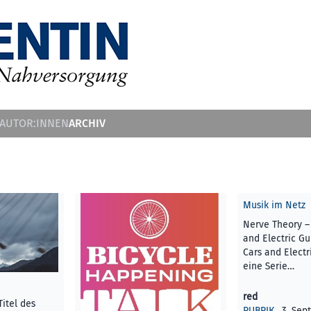
ARCHIV
 AUTOR:INNEN
Musik im Netz
Nerve Theory – 
and Electric Gui
Cars and Electri
eine Serie…
red
Titel des
RUBRIK
, 3. Se