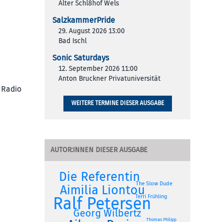
Alter Schl8hof Wels
SalzkammerPride
29. August 2026 13:00
Bad Ischl
Sonic Saturdays
12. September 2026 11:00
Anton Bruckner Privatuniversität
 Radio
WEITERE TERMINE DIESER AUSGABE
AUTOR:INNEN DIESER AUSGABE
Die Referentin
The Slow Dude
Aimilia Liontou
Ralf Petersen
Terri Frühling
Georg Wilbertz
Thomas Philipp