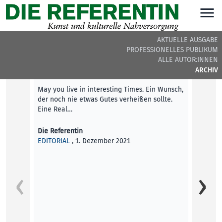
AKTUELLE AUSGABE
PROFESSIONELLES PUBLIKUM
DIE REFERENTIN #26 - BEITRÄGE DER AUSGABE
ALLE AUTOR:INNEN
ARCHIV
Editorial
May you live in interesting Times. Ein Wunsch,
der noch nie etwas Gutes verheißen sollte.
Eine Real…
Die Referentin
EDITORIAL
, 1. Dezember 2021
Homma
Mit „F
Lentos
Arbeit