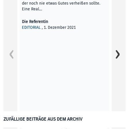
der noch nie etwas Gutes verheißen sollte.
Eine Real…
Die Referentin
EDITORIAL
, 1. Dezember 2021
Homma
Mit „F
Lentos
Arbeit
Bettin
KUNST
ZUFÄLLIGE BEITRÄGE AUS DEM ARCHIV