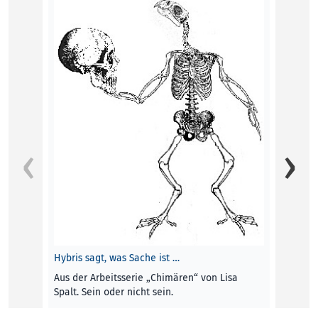
Die Ka
zwisch
kultur
Auf me
führte
Insel,
Mar Pi
KOLU
Hybris sagt, was Sache ist …
Aus der Arbeitsserie „Chimären“ von Lisa
Spalt. Sein oder nicht sein.