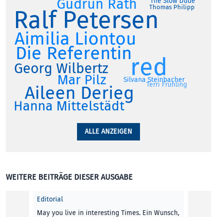
Gudrun Rath
The Slow Dude
Thomas Philipp
Ralf Petersen
Aimilia Liontou
Die Referentin
red
Georg Wilbertz
Mar Pilz
Silvana Steinbacher
Terri Frühling
Aileen Derieg
Hanna Mittelstädt
ALLE ANZEIGEN
WEITERE BEITRÄGE DIESER AUSGABE
Editorial
May you live in interesting Times. Ein Wunsch,