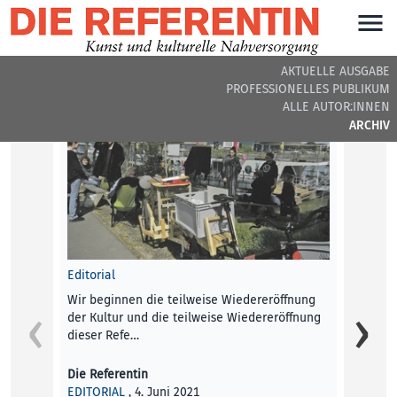
AKTUELLE AUSGABE
PROFESSIONELLES PUBLIKUM
DIE REFERENTIN #24 - BEITRÄGE DER AUSGABE
ALLE AUTOR:INNEN
ARCHIV
Editorial
Werden
Wir beginnen die teilweise Wiedereröffnung
der Kultur und die teilweise Wiedereröffnung
Der di
dieser Refe…
kurati
Zendro
Die Referentin
EDITORIAL
, 4. Juni 2021
Bettin