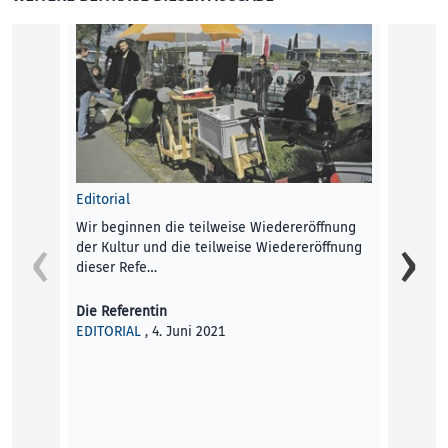
Editorial
Werden
Wir beginnen die teilweise Wiedereröffnung
der Kultur und die teilweise Wiedereröffnung
Der di
dieser Refe…
kurati
Zendro
Die Referentin
EDITORIAL
, 4. Juni 2021
Bettin
KUNST