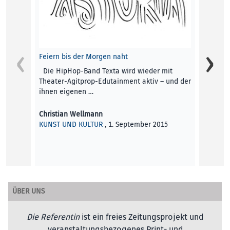
For a 
Feiern bis der Morgen naht
Deutsc
Die HipHop-Band Texta wird wieder mit
unten)
Theater-Agitprop-Edutainment aktiv – und der
Defini
ihnen eigenen …
Vincen
Christian Wellmann
KUNST
KUNST UND KULTUR
, 1. September 2015
ÜBER UNS
Die Referentin
ist ein freies Zeitungsprojekt und
veranstaltungsbezogenes Print- und