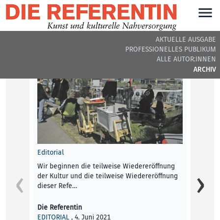
AKTUELLE AUSGABE
PROFESSIONELLES PUBLIKUM
DIE REFERENTIN #24 - BEITRÄGE DER AUSGABE
ALLE AUTOR:INNEN
ARCHIV
Editorial
Werden
Wir beginnen die teilweise Wiedereröffnung
der Kultur und die teilweise Wiedereröffnung
Der di
dieser Refe…
kurati
Zendro
Die Referentin
EDITORIAL
, 4. Juni 2021
Bettin