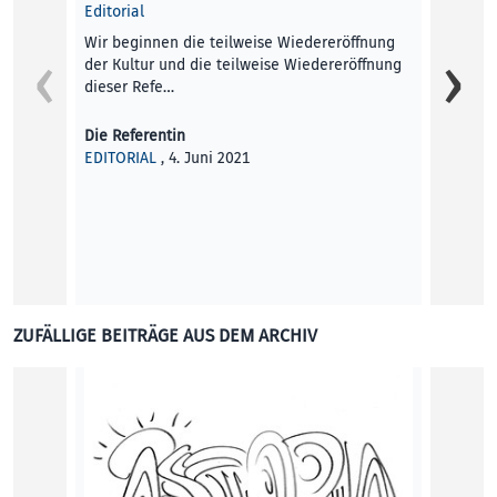
Editorial
Werden
Wir beginnen die teilweise Wiedereröffnung
der Kultur und die teilweise Wiedereröffnung
Der di
dieser Refe…
kurati
Zendro
Die Referentin
EDITORIAL
, 4. Juni 2021
Bettin
KUNST
ZUFÄLLIGE BEITRÄGE AUS DEM ARCHIV