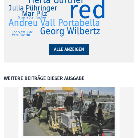
red
Herta Gurtner
Julia Pühringer
Mar Pilz
Silvana Steinbacher
Andreu Vall Portabella
Georg Wilbertz
The Slow Dude
Vera Bianchi
ALLE ANZEIGEN
WEITERE BEITRÄGE DIESER AUSGABE