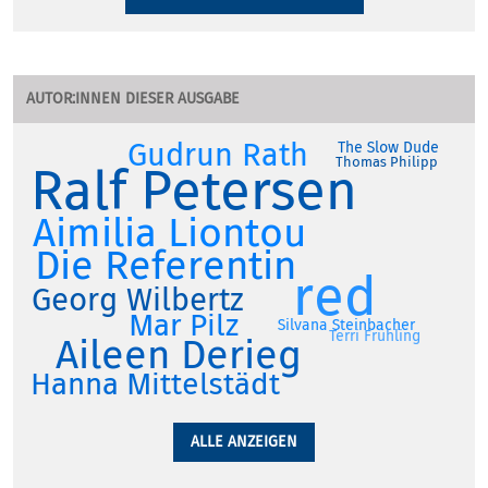
AUTOR:INNEN DIESER AUSGABE
Gudrun Rath
The Slow Dude
Thomas Philipp
Ralf Petersen
Aimilia Liontou
Die Referentin
red
Georg Wilbertz
Mar Pilz
Silvana Steinbacher
Terri Frühling
Aileen Derieg
Hanna Mittelstädt
ALLE ANZEIGEN