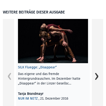
WEITERE BEITRÄGE DIESER AUSGABE
Editori
Wir be
und Wi
Gefühl
Die Re
EDITOR
SILK Fluegge: „Disappear“
Das eigene und das fremde
Hintergrundrauschen. Im Dezember hatte
„Disappear“ in der Linzer Gesellsc…
Tanja Brandmayr
NUR IM NETZ
, 21. Dezember 2016