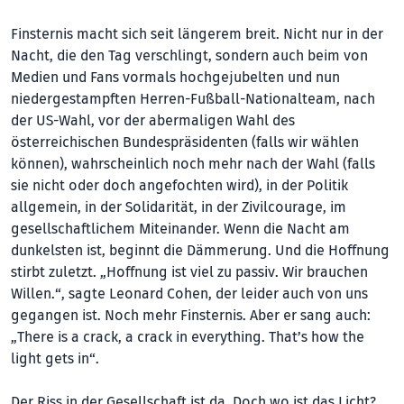
Finsternis macht sich seit längerem breit. Nicht nur in der
Nacht, die den Tag verschlingt, sondern auch beim von
Medien und Fans vormals hochgejubelten und nun
niedergestampften Herren-Fußball-Nationalteam, nach
der US-Wahl, vor der abermaligen Wahl des
österreichischen Bundespräsidenten (falls wir wählen
können), wahrscheinlich noch mehr nach der Wahl (falls
sie nicht oder doch angefochten wird), in der Politik
allgemein, in der Solidarität, in der Zivilcourage, im
gesellschaftlichem Miteinander. Wenn die Nacht am
dunkelsten ist, beginnt die Dämmerung. Und die Hoffnung
stirbt zuletzt. „Hoffnung ist viel zu passiv. Wir brauchen
Willen.“, sagte Leonard Cohen, der leider auch von uns
gegangen ist. Noch mehr Finsternis. Aber er sang auch:
„There is a crack, a crack in everything. That’s how the
light gets in“.
Der Riss in der Gesellschaft ist da. Doch wo ist das Licht?