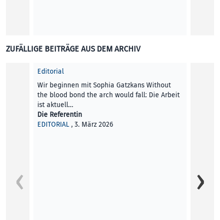
ZUFÄLLIGE BEITRÄGE AUS DEM ARCHIV
Editorial
Wir beginnen mit Sophia Gatzkans Without
the blood bond the arch would fall: Die Arbeit
ist aktuell…
Die Referentin
EDITORIAL
, 3. März 2026
Der Sc
Prakti
Lauf: E
automo