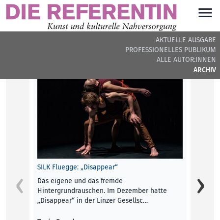
AKTUELLE AUSGABE
PROFESSIONELLES PUBLIKUM
DIE REFERENTIN #6 - BEITRÄGE DER AUSGABE
ALLE AUTOR:INNEN
ARCHIV
Editori
Wir be
und Wi
Gefühl
Die Re
EDITOR
SILK Fluegge: „Disappear“
Das eigene und das fremde
Hintergrundrauschen. Im Dezember hatte
„Disappear“ in der Linzer Gesellsc…