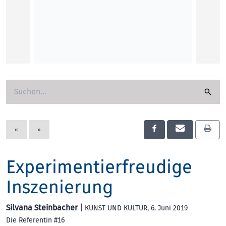
hierzu
Weil di
gesteh
Abgabe
Wiltru
KOLU
«
»
Experimentierfreudige
Inszenierung
Silvana Steinbacher
|
KUNST UND KULTUR
, 6. Juni 2019
Die Referentin #16