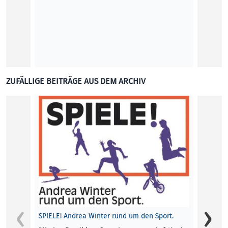
hierzu
Weil di
gesteh
Abgabe
Wiltru
KOLU
ZUFÄLLIGE BEITRÄGE AUS DEM ARCHIV
Stadtb
SPIELE! Andrea Winter rund um den Sport.
Viele 