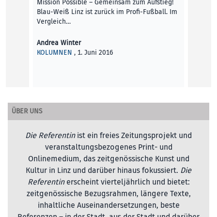
Mission Possible – Gemeinsam zum Aufstieg!
(in An
Blau-Weiß Linz ist zurück im Profi-Fußball. Im
Vergleich…
Die Re
BLICK 
Andrea Winter
KOLUMNEN
, 1. Juni 2016
ÜBER UNS
Die Referentin
ist ein freies Zeitungsprojekt und
veranstaltungsbezogenes Print- und
Onlinemedium, das zeitgenössische Kunst und
Kultur in Linz und darüber hinaus fokussiert.
Die
Referentin
erscheint vierteljährlich und bietet:
zeitgenössische Bezugsrahmen, längere Texte,
inhaltliche Auseinandersetzungen, beste