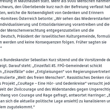
Befreiung in Mauthausen statt. Mehr als 9000 Menschen nahme
chwurs, den Überlebende kurz nach der Befreiung verfasst ha
en, welche die Notwendigkeit von Gedenken und Erinnern
n-Komitees Österreich betonte: „Wir sehen das Wiedererstarke
ndividualisierung und Entsolidarisierung vorantreiben und die
ich der Menschenverachtung entgegenzustellen und die
eutsch, Präsident der Israelitischen Kulturgemeinde, formuli
ten werden und keine Konsequenzen folgen. Früher sagten sie
.“
s Bundeskanzler Sebastian Kurz sitzend und die Vorsitzende d
zeigt. Darauf steht: „Einzelfall #3. FPÖ-Gemeinderat schickt
 „Einzelfälle“ oder „Entgleisungen“ von Regierungsvertreter
ulierte „Welt des freien Menschen“. Rassistisches Denken rü
s Projekt „CouRage – Eine Hör- und Gedenkreise“ versucht jed
 Welt der Zivilcourage und des Widerstandes gegen Ungerechtig
ang von Courage und Rage gefragt, antwortet Harringer: „Es
an sich die aktuelle politische Lage ansieht) zu kanalisieren u
ndem zugute­kommt.“