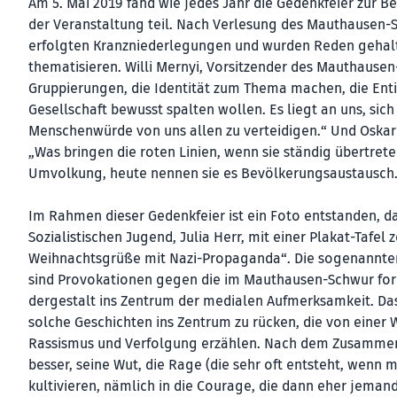
Am 5. Mai 2019 fand wie jedes Jahr die Gedenkfeier zur 
der Veranstaltung teil. Nach Verlesung des Mauthausen-S
erfolgten Kranzniederlegungen und wurden Reden gehalt
thematisieren. Willi Mernyi, Vorsitzender des Mauthause
Gruppierungen, die Identität zum The­ma machen, die Enti
Gesellschaft bewusst spalten wollen. Es liegt an uns, s
Menschenwürde von uns allen zu verteidigen.“ Und Oskar D
„Was bringen die roten Linien, wenn sie ständig übertre
Umvolkung, heute nennen sie es Bevölkerungsaustausch
Im Rahmen dieser Gedenkfeier ist ein Foto entstanden, da
Sozialistischen Jugend, Julia Herr, mit einer Plakat-Tafel 
Weihnachtsgrüße mit Nazi-Propaganda“. Die sogenannten
sind Provokationen gegen die im Mauthausen-Schwur form
dergestalt ins Zentrum der medialen Aufmerksamkeit. Da
solche Geschichten ins Zentrum zu rücken, die von einer
Rassismus und Verfolgung erzählen. Nach dem Zusammenh
besser, seine Wut, die Rage (die sehr oft entsteht, wenn m
kultivieren, nämlich in die Courage, die dann eher jema