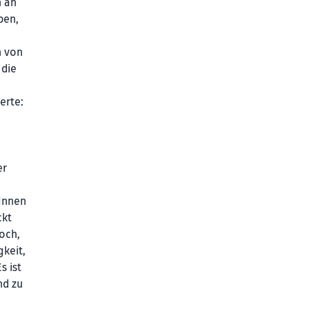
n an
ben,
n von
 die
erte:
er
Innen
ckt
och,
keit,
 ist
nd zu