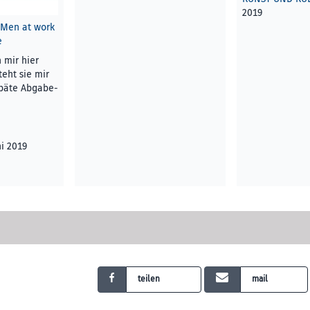
2019
. Men at work
e
 mir hier
teht sie mir
späte Abgabe­
ni 2019
teilen
mail