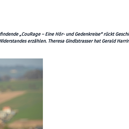
ttfindende „CouRage – Eine Hör- und Gedenkreise“ rückt Gesch
 Widerstandes erzählen. Theresa Gindlstrasser hat Gerald Harri