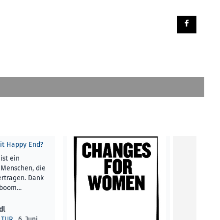
it Happy End?
ist ein
 Menschen, die
rtragen. Dank
tsboom…
dl
LTUR
, 6. Juni