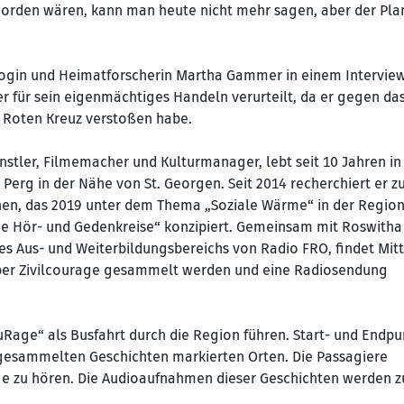
t worden wären, kann man heute nicht mehr sagen, aber der Pla
gogin und Heimatforscherin Martha Gammer in einem Intervie
er für sein eigenmächtiges Handeln verurteilt, da er gegen da
m Roten Kreuz verstoßen habe.
stler, Filmemacher und Kulturmanager, lebt seit 10 Jahren in
Perg in der Nähe von St. Georgen. Seit 2014 recherchiert er 
onen, das 2019 unter dem Thema „Soziale Wärme“ in der Region
ne Hör- und Gedenkreise“ konzipiert. Gemeinsam mit Roswitha 
es Aus- und Weiterbildungsbereichs von Radio FRO, findet Mit
ber Zivilcourage gesammelt werden und eine Radiosendung
age“ als Busfahrt durch die Region führen. Start- und Endpun
n gesammelten Geschichten markierten Orten. Die Passagiere
e zu hören. Die Audioaufnahmen dieser Geschichten werden z