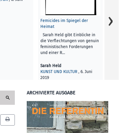
Experimenti
Inszenierun
Kinder mit 
Femicides im Spiegel der
ersten Schul
Heimat
unlesbare K
Sarah Held gibt Einblicke in
Kalender: D
die Verflechtungen von genuin
feministischen Forderungen
Silvana Ste
und einer R…
KUNST UND 
2019
Sarah Held
KUNST UND KULTUR
, 6. Juni
2019
ARCHIVIERTE AUSGABE