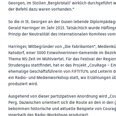
Georgen, im Stollen ‚Bergkristall‘ wirklich durchgeführ
der Befehl dazu waren vorhanden.“
So die in St. Georgen an der Gusen lebende Diplompäda
Gerald Harringer im Jahr 2013. Tatsächlich wurde Häfling
Prinzip der Neutralität des Internationalen Komitees vo
Harringer, Mitbegründer von „Die Fabrikanten“, Medienkün
Katsdorf, einer 3000 EinwohnerInnen-Gemeinde im Bezirk 
Thema NS-Zeit im Mühlviertel. Für das Festival der Regi
Strudengau stattfindet, hat er das Projekt „CouRage – Ei
ehemalige Geschäftsführerin von FIFTITU% und Leiterin d
ein Radio- und Medienworkshop statt, wo Erzählungen ü
produziert wird.
Ausgehend von dieser partizipativen Anordnung wird „CouR
Perg. Dazwischen orientiert sich die Route an den in de
bekommen historische und aktuelle Beispiele von Courag
innerhalb des Radio-Workshops produziert.