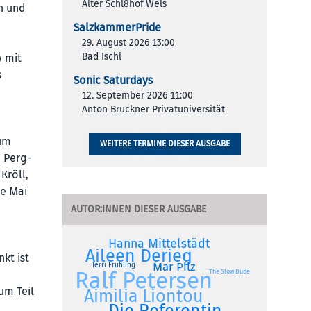
Alter Schl8hof Wels
n und
SalzkammerPride
29. August 2026 13:00
Bad Ischl
w mit
s
Sonic Saturdays
12. September 2026 11:00
Anton Bruckner Privatuniversität
zum
WEITERE TERMINE DIESER AUSGABE
 Perg-
Kröll,
te Mai
AUTOR:INNEN DIESER AUSGABE
Hanna Mittelstädt
Aileen Derieg
kt ist
Mar Pilz
Terri Frühling
Ralf Petersen
The Slow Dude
um Teil
Aimilia Liontou