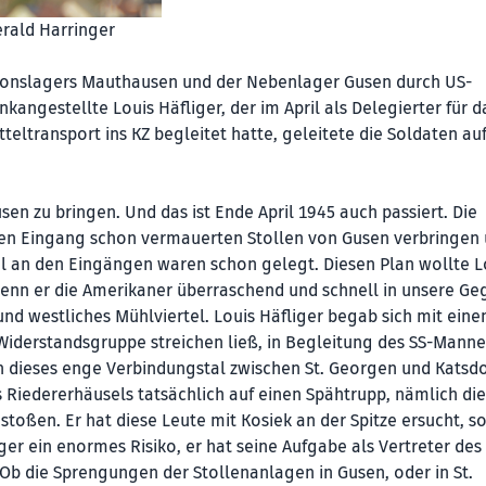
erald Harringer
tionslagers Mauthausen und der Nebenlager Gusen durch US-
kangestellte Louis Häfliger, der im April als Delegierter für d
ltransport ins KZ begleitet hatte, geleitete die Soldaten au
sen zu bringen. Und das ist Ende April 1945 auch passiert. Die
inen Eingang schon vermauerten Stollen von Gusen verbringen
bel an den Eingängen waren schon gelegt. Diesen Plan wollte L
, wenn er die Amerikaner überraschend und schnell in unsere G
 und westliches Mühlviertel. Louis Häfliger begab sich mit ein
Widerstandsgruppe streichen ließ, in Begleitung des SS-Manne
 in dieses enge Verbindungstal zwischen St. Georgen und Katsdo
s Riedererhäusels tatsächlich auf einen Spähtrupp, nämlich di
toßen. Er hat diese Leute mit Kosiek an der Spitze ersucht, so
r ein enormes Risiko, er hat seine Aufgabe als Vertreter des
Ob die Sprengungen der Stollenanlagen in Gusen, oder in St.