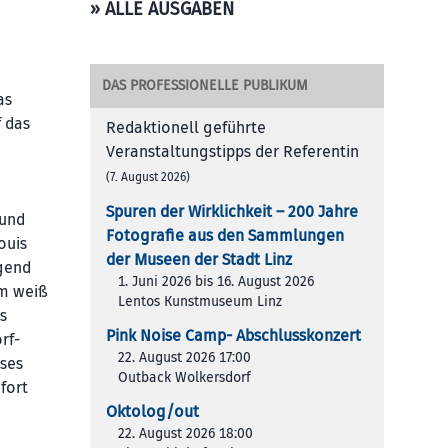
» ALLE AUSGABEN
DAS PROFESSIONELLE PUBLIKUM
as
f das
Redaktionell geführte
Veranstaltungstipps der Referentin
(7. August 2026)
Spuren der Wirklichkeit – 200 Jah­re
 und
Foto­gra­fie aus den Samm­lun­gen
ouis
der Muse­en der Stadt Linz
egend
1. Juni 2026 bis 16. August 2026
em weiß
Lentos Kunstmuseum Linz
s
Pink Noise Camp- Abschlusskonzert
rf-
22. August 2026 17:00
eses
Outback Wolkersdorf
fort
Oktolog/out
22. August 2026 18:00