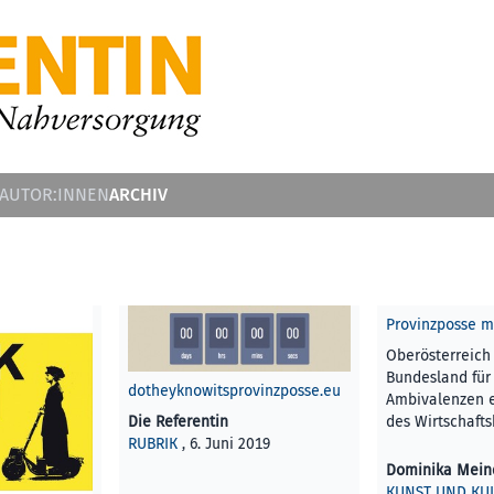
ARCHIV
 AUTOR:INNEN
Provinzposse m
Oberösterreich 
Bundesland für
dotheyknowitsprovinzposse.eu
Ambivalenzen e
Die Referentin
des Wirtschaf
RUBRIK
, 6. Juni 2019
Dominika Mein
KUNST UND KU