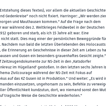
r Entstehung dieses Textes), vor allem die aktuellen Geschichte
und Gedenkreise“ noch nicht fixiert. Harringer: „Wir werden zi
t. Georgen und Mauthausen kommen.“ Auf die Frage nach dem
r war während des 2. Weltkrieges Feldwebel in der Deutschen
12 geboren und starb, als ich 15 Jahre alt war. Eine
icht statt. Dies mag einer der persönlichen Beweggründe für
n. Nachdem nun bald die letzten Überlebenden des Holocausts
, die Erinnerung an Geschehnisse in dieser Zeit am Leben zu ha
ausen und Gusen ein besonders grauenhaftes Gesicht zeigte.“
f Zeitzeugendokumente zur NS-Zeit in den ‚Katsdorfer
kreuz im Hügelland‘ gestoßen. In den letzten sechs Jahren is
hema Zivilcourage während der NS-Zeit mit Fokus auf
 auf das KZ Gusen ist in Produktion.“ Und weiter: „Es wird 
 jemanden einzusetzen, ungehorsam zu sein, Befehle zu verweig
aller Öffentlichkeit kundzutun, dort, wo niemand sonst den Mu
auf tragische Weise die Geschichte wiederholen.“