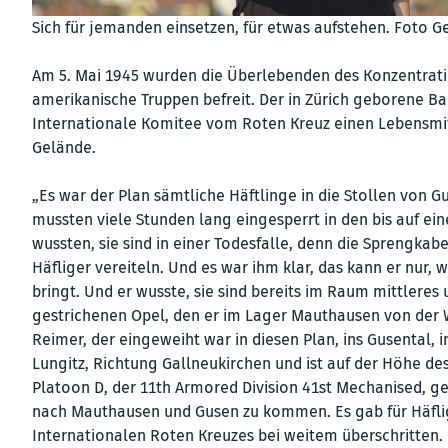
Sich für jemanden einsetzen, für etwas aufstehen. Foto G
Am 5. Mai 1945 wurden die Überlebenden des Kon­zentra
amerikanische Truppen befreit. Der in Zürich geborene Ban
Internationale Komitee vom Roten Kreuz einen Lebensmitte
Gelände.
„Es war der Plan sämtliche Häftlinge in die Stollen von Gu
mussten viele Stunden lang eingesperrt in den bis auf e
wussten, sie sind in einer Todesfalle, denn die Sprengka
Häfliger vereiteln. Und es war ihm klar, das kann er nur
bringt. Und er wusste, sie sind bereits im Raum mittleres
gestrichenen Opel, den er im Lager Mauthausen von der 
Reimer, der eingeweiht war in diesen Plan, ins Gusental,
Lungitz, Richtung Gallneukirchen und ist auf der Höhe de
Platoon D, der 11th Armored Division 41st Mechanised, ges
nach Mauthausen und Gusen zu kommen. Es gab für Häflige
Internationalen Roten Kreuzes bei weitem überschritten. 