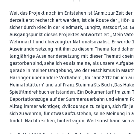
Weil das Projekt noch im Entstehen ist (Anm.: zur Zeit de
derzeit erst recherchiert werden, ist die Route der „Hör- 
sicher durch Ried in der Riedmark, Lungitz, Katsdorf, S
Ausgangspunkt dieses Projektes antwortet er: „Mein Vate
Wehrmacht und überzeugter Nationalsozialist. Er wurde 19
Auseinandersetzung mit ihm zu diesem Thema fand daher n
langjährige Auseinandersetzung mit dieser Thematik sei
gestorben sind, sehe ich es als meine, als unsere Aufgabe
gerade in meiner Umgebung, wo der Faschismus in Mauth
Harringer über andere Vorhaben: „Im Jahr 2012 bin ich au
Heimatblättern‘ und auf Franz Steinmaßls Buch ‚Das Haken
Spielfilmdrehbuch entstanden. Ein Dokumentarfilm zum T
Deportationszüge auf der Summerauerbahn und einem Fokus
Alltag immer wichtiger, Zivilcourage zu zeigen, sich für
sich zu wehren, für etwas aufzustehen, seine Meinung in 
findet. Nachforschen, hinterfragen. Weil sonst kann sich 