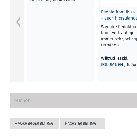
People from Ibiza
– auch hierzuland
Weil die Redaktion
blind vertraut, ges
immer sehr, sehr 
termine z…
Wiltrud Hackl
KOLUMNEN
, 6. Ju
«
VORHERIGER BEITRAG
NÄCHSTER BEITRAG
»