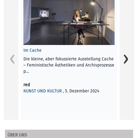
Im Cache
Das ‚D
Die kleine, aber fokussierte Ausstellung Cache
Selbst
– Femi­nis­ti­sche Ästhe­ti­ken und Archivprozesse
Sache 
p…
Papier
red
Leder 
KUNST UND KULTUR
, 5. Dezember 2024
KUNST
ÜBER UNS