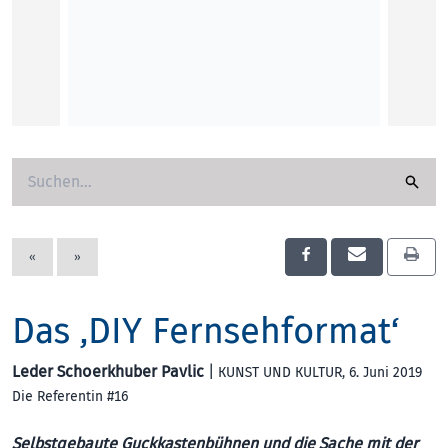
hierzu
Weil di
gesteh
Abgabe
Wiltru
KOLU
«
»
Das ‚DIY Fernsehformat‘
Leder Schoerkhuber Pavlic
|
KUNST UND KULTUR
, 6. Juni 2019
Die Referentin #16
Selbstgebaute Guckkastenbühnen und die Sache mit der