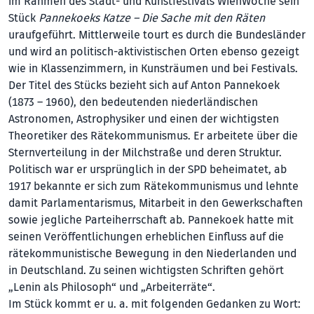
im Rahmen des Stadt- und Kunstfestivals WienWoche sein
Stück
Pannekoeks Katze – Die Sache mit den Räten
uraufgeführt. Mittlerweile tourt es durch die Bundesländer
und wird an politisch-aktivistischen Orten ebenso gezeigt
wie in Klassenzimmern, in Kunsträumen und bei Festivals.
Der Titel des Stücks bezieht sich auf Anton Pannekoek
(1873 – 1960), den bedeutenden niederländischen
Astronomen, Astrophysiker und einen der wichtigsten
Theoretiker des Rätekommunismus. Er arbeitete über die
Sternverteilung in der Milchstraße und deren Struktur.
Politisch war er ursprünglich in der SPD beheimatet, ab
1917 bekannte er sich zum Rätekommunismus und lehnte
damit Parlamentarismus, Mitarbeit in den Ge­werk­schaften
sowie jegliche Parteiherrschaft ab. Pannekoek hatte mit
seinen Veröffentlichungen erheblichen Einfluss auf die
rätekommunistische Bewegung in den Niederlanden und
in Deutschland. Zu sei­nen wichtigsten Schriften gehört
„Lenin als Philosoph“ und „Arbeiterräte“.
Im Stück kommt er u. a. mit folgenden Ge­danken zu Wort: