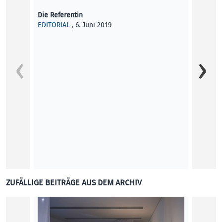
Die Referentin
EDITORIAL
, 6. Juni 2019
People
hierzu
Weil di
gesteh
Abgabe
Wiltru
KOLU
ZUFÄLLIGE BEITRÄGE AUS DEM ARCHIV