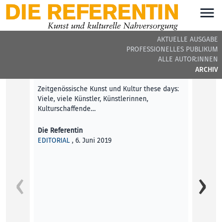
AKTUELLE AUSGABE
PROFESSIONELLES PUBLIKUM
DIE REFERENTIN #16 - BEITRÄGE DER AUSGABE
ALLE AUTOR:INNEN
ARCHIV
Editorial
Zeitgenössische Kunst und Kultur these days:
Viele, viele Künstler, Künstlerinnen,
Kulturschaffende…
Die Referentin
EDITORIAL
, 6. Juni 2019
People